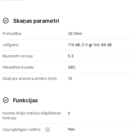
Skaņas parametri
Pretestība:
32 Ohm
Jutīgums:
114 dB,
(1 V @ 1m): 86 dB
Bluetooth versija:
5.3
Atbalstītie kodeki:
SBC
Skaļruņa draivera izmērs (mm):
10
Funkcijas
Austiņu ārējo trokšņu slāpēšanas
Ir
funkcija:
Nav
Caurspīdīgais režīms: