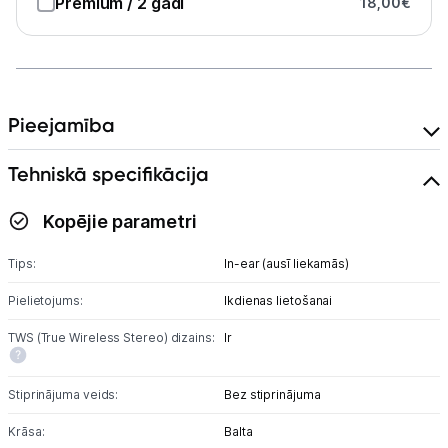
Premium
/ 2 gadi
18,00
€
Austiņas
Bezvadu skaļruņi
Stacionārie un bezvadu telefoni
Pieejamība
Viedierīces
Tehniskā specifikācija
Sadzīves tehnika
Kopējie parametri
Skaistumkopšana
Tips:
In-ear (ausī liekamās)
Pielietojums:
Ikdienas lietošanai
Sports un atpūta
TWS (True Wireless Stereo) dizains:
Ir
Ražotāju atjaunota tehnika
Stiprinājuma veids:
Bez stiprinājuma
Vēlmju saraksts
Krāsa:
Balta