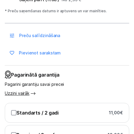
Spēļu konsoles un piederumi
* Preču saņemšanas datums ir aptuvens un var mainīties.
Datu nesēji
Preču salīdzināšana
Projektori un ekrāni
Tīkla iekārtas
Pievienot sarakstam
Drukas iekārtas
Pagarinātā garantija
Biroja piederumi
Pagarini garantiju savai precei
Telefoni, planšetdatori
Uzzini vairāk
Telefoni un aksesuāri
Standarts
/ 2 gadi
11,00
€
Planšetdatori un aksesuāri
Piederumi