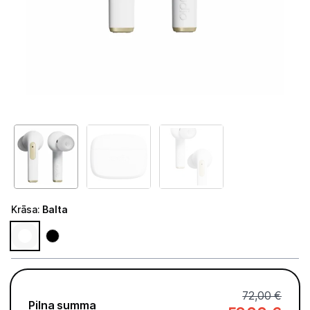
Tet Virszemes televīzija
TV iekārtas
Spēļu konsoles
Audio
Soundbars
Akustiskās sistēmas
Austiņas
Krāsa
:
Balta
Skaļruņi
Bezvadu skaļruņi
Pastiprinātāji
72,00 €
Pilna summa
Vinila plašu atskaņotāji