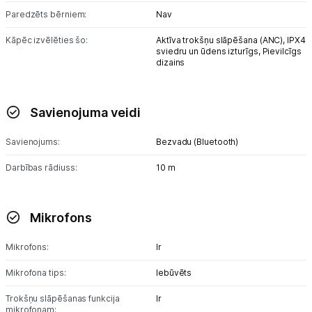
Paredzēts bērniem:
Nav
Blogs
Kāpēc izvēlēties šo:
Aktīva trokšņu slāpēšana (ANC),
IPX4
sviedru un ūdens izturīgs,
Pievilcīgs
dizains
Piegāde un apmaksa
Tehnikas izvešana
Savienojuma veidi
Savienojums:
Bezvadu (Bluetooth)
Uzņēmumiem
Darbības rādiuss:
10 m
Tet pakalpojumi
Mikrofons
Kontakti
Mikrofons:
Ir
Informācija
Mikrofona tips:
Iebūvēts
Trokšņu slāpēšanas funkcija
Ir
mikrofonam: