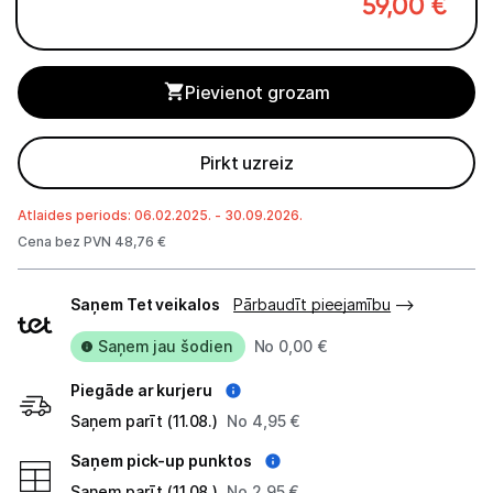
59,00
€
Studijas skaņas aprīkojums
Datortehnika
Pievienot grozam
GAMING pasaule >
Pirkt uzreiz
Portatīvie datori un piederumi
Atlaides periods: 06.02.2025. - 30.09.2026.
Audio
Cena bez PVN 48,76 €
Piegādes
Austiņas
Saņem Tet veikalos
Pārbaudīt pieejamību
veidi
Bezvadu skaļruņi
Saņem jau šodien
No 0,00 €
Datoru skaļruņi
Piegāde ar kurjeru
Saņem parīt (11.08.)
No 4,95 €
Mikrofoni
Saņem pick-up punktos
Stacionārie datori un piederumi
Saņem parīt (11.08.)
No 2,95 €