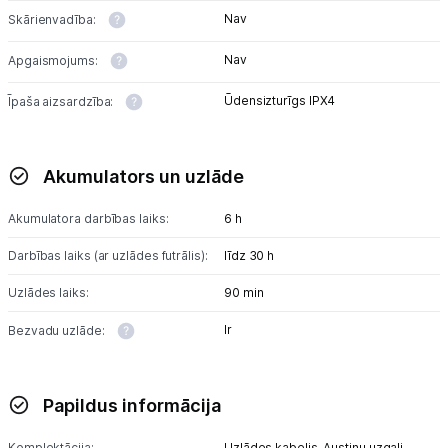
Nav
Skārienvadība:
Nav
Apgaismojums:
Ūdensizturīgs IPX4
Īpaša aizsardzība:
Akumulators un uzlāde
Akumulatora darbības laiks:
6 h
Darbības laiks (ar uzlādes futrālis):
līdz 30 h
Uzlādes laiks:
90 min
Ir
Bezvadu uzlāde:
Papildus informācija
Komplektācija:
Uzlādes kabelis,
Austiņu uzgaļi,