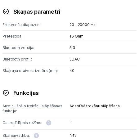
Skaņas parametri
Frekvenču diapazons:
20 - 20000 Hz
Pretestība:
16 Ohm
Bluetooth versija:
5.3
Bluetooth profili:
LDAC
Skaļruņa draivera izmērs (mm):
40
Funkcijas
Austiņu ārējo trokšņu slāpēšanas
Adaptīvā trokšņu slāpēšana
funkcija:
Ir
Caurspīdīgais režīms:
Nav
Skārienvadība: