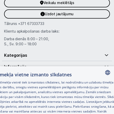
Veikalu meklētājs
Uzdot jautājumu
Tālrunis
+371 67333733
Klientu apkalpošanas darba laiks:
Darba dienās 8:00 – 21:00,
S., Sv. 9:00 – 18:00
Kategorijas
Informācija
tīmekļa vietne izmanto sīkdatnes
Noderīgas saites
īmekļa vietnē tiek izmantotas sīkdatnes, lai nodrošinātu un uzlabotu tīmekļa
LATVIAN
es darbību, sniegtu vietnes apmeklētājiem pielāgotu informāciju par mūsu
ktiem un pakalpojumiem, analizētu vietnes apmeklējumu. Zemāk sniedzam
RUSSIAN
māciju par visām sīkdatnēm, kuras tiek izmantotas mūsu tīmekļa vietnēs. Sīk
šķirties atkarībā no apmeklētās interneta vietnes sadaļas. Lietotājam jebkurā
ENGLISH
pēja piekrist, atteikties vai mainīt savu piekrišanu. Piekrišanas sniegšana, kā a
kšana vai mainīšana attiecas uz visām interneta vietnes sadaļām. Vairāk