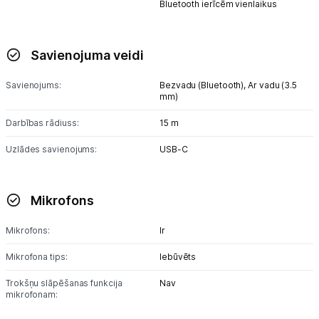
Bluetooth ierīcēm vienlaikus
Savienojuma veidi
Savienojums:
Bezvadu (Bluetooth),
Ar vadu (3.5
mm)
Darbības rādiuss:
15 m
Uzlādes savienojums:
USB-C
Mikrofons
Mikrofons:
Ir
Mikrofona tips:
Iebūvēts
Trokšņu slāpēšanas funkcija
Nav
mikrofonam: