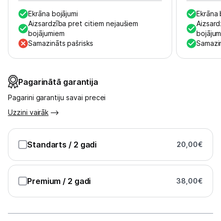
Ekrāna bojājumi
Ekrāna 
Austiņas
Aizsardzība pret citiem nejaušiem
Aizsard
bojājumiem
bojāju
Bezvadu skaļruņi
Samazināts pašrisks
Samazin
Stacionārie un bezvadu telefoni
Viedierīces
Pagarinātā garantija
Pagarini garantiju savai precei
Sadzīves tehnika
Uzzini vairāk
Skaistumkopšana
Standarts
/ 2 gadi
20,00
€
Sports un atpūta
Ražotāju atjaunota tehnika
Premium
/ 2 gadi
38,00
€
Vēlmju saraksts