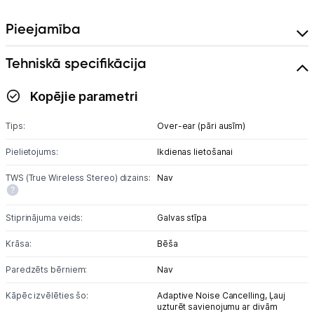
Pieejamība
Blogs
Tehniskā specifikācija
Piegāde un apmaksa
Kopējie parametri
Tehnikas izvešana
Tips:
Over-ear (pāri ausīm)
Uzņēmumiem
Pielietojums:
Ikdienas lietošanai
TWS (True Wireless Stereo) dizains:
Nav
Tet pakalpojumi
Stiprinājuma veids:
Galvas stīpa
Kontakti
Krāsa:
Bēša
Paredzēts bērniem:
Informācija
Nav
Kāpēc izvēlēties šo:
Adaptive Noise Cancelling,
Ļauj
uzturēt savienojumu ar divām