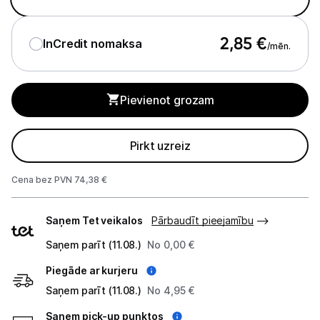
Studijas skaņas aprīkojums
2,85
€
InCredit nomaksa
/mēn.
Datortehnika
GAMING pasaule >
Pievienot grozam
Portatīvie datori un piederumi
Pirkt uzreiz
Audio
Cena bez PVN 74,38 €
Austiņas
Piegādes
Bezvadu skaļruņi
Saņem Tet veikalos
Pārbaudīt pieejamību
veidi
Saņem parīt (11.08.)
No 0,00 €
Datoru skaļruņi
Piegāde ar kurjeru
Mikrofoni
Saņem parīt (11.08.)
No 4,95 €
Stacionārie datori un piederumi
Saņem pick-up punktos