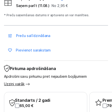
Saņem parīt (11.08.)
No 2,95 €
Spēļu konsoles un piederumi
* Preču saņemšanas datums ir aptuvens un var mainīties.
Datu nesēji
Projektori un ekrāni
Preču salīdzināšana
Tīkla iekārtas
Pievienot sarakstam
Drukas iekārtas
Biroja piederumi
Pirkuma apdrošināšana
Telefoni, planšetdatori
Apdrošini savu pirkumu pret nejaušiem bojājumiem
Uzzini vairāk
Telefoni un aksesuāri
Planšetdatori un aksesuāri
Standarts
/ 2 gadi
Pre
65,00
€
79
Piederumi