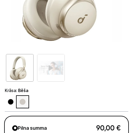
Tet Virszemes televīzija
TV iekārtas
Spēļu konsoles
Audio
Soundbars
Akustiskās sistēmas
Austiņas
Krāsa
:
Bēša
Skaļruņi
Bezvadu skaļruņi
Pastiprinātāji
90,00
€
Pilna summa
Vinila plašu atskaņotāji