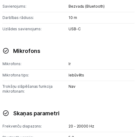
Savienojums:
Bezvadu (Bluetooth)
Spēļu konsoles un piederumi
Darbības rādiuss:
10 m
Datu nesēji
Uzlādes savienojums:
USB-C
Projektori un ekrāni
Mikrofons
Tīkla iekārtas
Mikrofons:
Drukas iekārtas
Ir
Mikrofona tips:
Iebūvēts
Biroja piederumi
Trokšņu slāpēšanas funkcija
Nav
Telefoni, planšetdatori
mikrofonam:
Telefoni un aksesuāri
Skaņas parametri
Planšetdatori un aksesuāri
Frekvenču diapazons:
20 - 20000 Hz
Piederumi