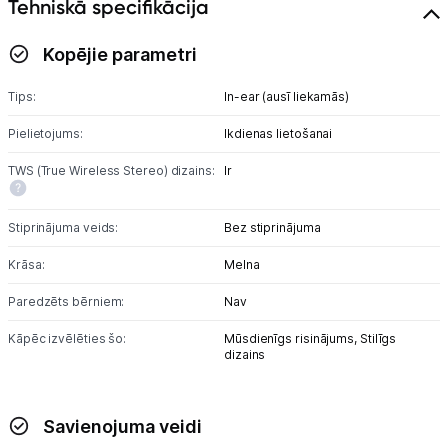
Tehniskā specifikācija
Studijas skaņas aprīkojums
Kopējie parametri
Datortehnika
Tips:
In-ear (ausī liekamās)
GAMING pasaule >
Pielietojums:
Ikdienas lietošanai
TWS (True Wireless Stereo) dizains:
Ir
Portatīvie datori un piederumi
Audio
Stiprinājuma veids:
Bez stiprinājuma
Austiņas
Krāsa:
Melna
Paredzēts bērniem:
Nav
Bezvadu skaļruņi
Kāpēc izvēlēties šo:
Mūsdienīgs risinājums,
Stilīgs
Datoru skaļruņi
dizains
Mikrofoni
Savienojuma veidi
Stacionārie datori un piederumi