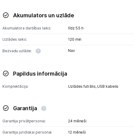
Blogs
Akumulators un uzlāde
Akumulatora darbības laiks:
līdz 5.5 h
Piegāde un apmaksa
Uzlādes laiks:
120 min
Tehnikas izvešana
Nav
Bezvadu uzlāde:
Uzņēmumiem
Papildus informācija
Tet pakalpojumi
Komplektācija:
Uzlādes futrālis,
USB kabelis
Kontakti
Garantija
Informācija
Garantija privātpersonai:
24 mēneši
Garantija juridiskai personai:
12 mēneši