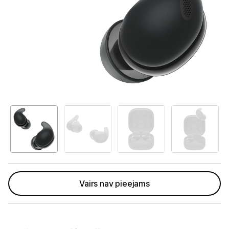
Tet Virszemes televīzija
TV iekārtas
Spēļu konsoles
Audio
Soundbars
Akustiskās sistēmas
Austiņas
Skaļruņi
Bezvadu skaļruņi
Vairs nav pieejams
Pastiprinātāji
Vinila plašu atskaņotāji