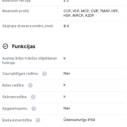
Bluetooth versija:
5.3
Austiņas
Bluetooth profili:
CCP,
VCP,
MCP,
CSIP,
TMAP,
HFP,
HSP,
AVRCP,
A2DP
Bezvadu skaļruņi
Skaļruņa draivera izmērs (mm):
8.4
Stacionārie un bezvadu telefoni
Funkcijas
Viedierīces
Austiņu ārējo trokšņu slāpēšanas
Ir
Sadzīves tehnika
funkcija:
Skaistumkopšana
Nav
Caurspīdīgais režīms:
Ir
Balss vadība:
Sports un atpūta
Ir
Skārienvadība:
Ražotāju atjaunota tehnika
Nav
Apgaismojums:
Ūdensizturīgs IPX4
Īpaša aizsardzība:
Vēlmju saraksts