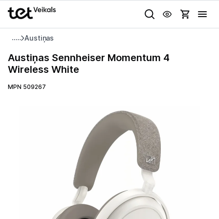
Uz kategorijam
Uz galveno saturu
Austiņas
Pieslēgties
Austiņas
Austiņas Sennheiser Momentum 4
Sennheiser
Wireless White
Pasūtījuma statuss
Momentum
4
MPN 509267
Gaišā
Tumšā
Sistēmas
Wireless
Akcijas
White
Animācijas
Outlet
Globāls iestatījums animāciju aktivizēšanai vai deaktivizēšanai visā
lapā.
Izvēlies kāroto ierīci izdevīgāk!
TV un audio
Televizori un piederumi