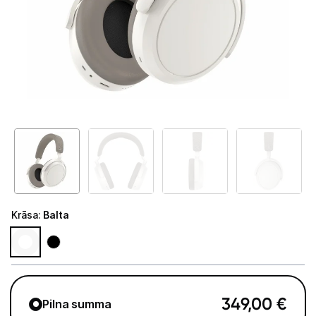
Tet Virszemes televīzija
TV iekārtas
Spēļu konsoles
Audio
Soundbars
Akustiskās sistēmas
Austiņas
Krāsa
:
Balta
Skaļruņi
Bezvadu skaļruņi
Pastiprinātāji
349,00
€
Pilna summa
Vinila plašu atskaņotāji