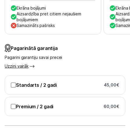
Ekrāna bojājumi
Ekrāna 
Austiņas
Aizsardzība pret citiem nejaušiem
Aizsard
bojājumiem
bojāju
Bezvadu skaļruņi
Samazināts pašrisks
Samazin
Stacionārie un bezvadu telefoni
Viedierīces
Pagarinātā garantija
Pagarini garantiju savai precei
Sadzīves tehnika
Uzzini vairāk
Skaistumkopšana
Standarts
/ 2 gadi
45,00
€
Sports un atpūta
Ražotāju atjaunota tehnika
Premium
/ 2 gadi
60,00
€
Vēlmju saraksts