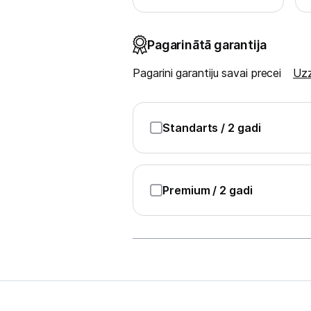
Spēļu konsoles un piederumi
Pagarinātā garantija
Datu nesēji
Pagarini garantiju savai precei
Uzz
Projektori un ekrāni
Tīkla iekārtas
Standarts
/ 2 gadi
Drukas iekārtas
Biroja piederumi
Premium
/ 2 gadi
Telefoni, planšetdatori
Telefoni un aksesuāri
Planšetdatori un aksesuāri
Piederumi