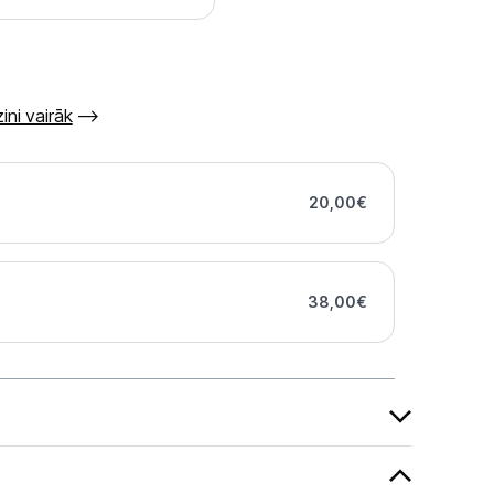
ini vairāk
20,00
€
38,00
€