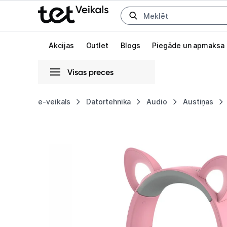
Uz kategorijam
Uz galveno saturu
Akcijas
Outlet
Blogs
Piegāde un apmaksa
Visas preces
Gaišā
Tumšā
Sistēmas
e-veikals
Datortehnika
Audio
Austiņas
Austiņas
Animācijas
Razer
Globāls iestatījums animāciju aktivizēšanai vai deaktivizēšanai visā l
Kraken
Kitty
V2
Pro
Pink