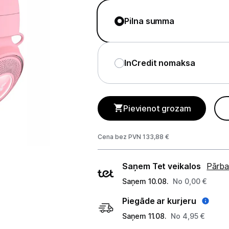
Tet Virszemes televīzija
Pilna summa
TV iekārtas
Spēļu konsoles
InCredit nomaksa
Audio
Soundbars
Pievienot grozam
Akustiskās sistēmas
Austiņas
Cena bez PVN 133,88 €
Skaļruņi
Piegādes
Saņem Tet veikalos
Pārba
veidi
Bezvadu skaļruņi
Saņem 10.08.
No 0,00 €
Piegāde ar kurjeru
Pastiprinātāji
Saņem 11.08.
No 4,95 €
Vinila plašu atskaņotāji