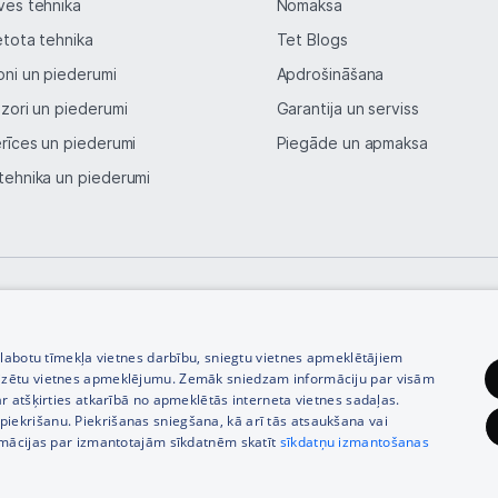
ves tehnika
Nomaksa
etota tehnika
Tet Blogs
oni un piederumi
Apdrošināšana
izori un piederumi
Garantija un serviss
erīces un piederumi
Piegāde un apmaksa
tehnika un piederumi
© SIA Tet 2026 -
Visas cenas norādītas EUR ar PVN 21%
zlabotu tīmekļa vietnes darbību, sniegtu vietnes apmeklētājiem
izētu vietnes apmeklējumu. Zemāk sniedzam informāciju par visām
r atšķirties atkarībā no apmeklētās interneta vietnes sadaļas.
vu piekrišanu. Piekrišanas sniegšana, kā arī tās atsaukšana vai
rmācijas par izmantotajām sīkdatnēm skatīt
sīkdatņu izmantošanas