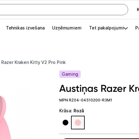
K
G
Tehnikas izvešana
Uzņēmumiem
Tet pakalpojumi
P
Pieslēgties
Pasūtījuma statuss
Razer Kraken Kitty V2 Pro Pink
Akcijas
Gaming
Outlet
Austiņas Razer Kr
apā.
Izvēlies kāroto ierīci izdevīgāk!
MPN RZ04-04510200-R3M1
Krāsa
:
Rozā
TV un audio
Televizori un piederumi