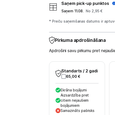
Saņem pick-up punktos
Studijas skaņas aprīkojums
Saņem 11.08.
No 2,95 €
Datortehnika
* Preču saņemšanas datums ir aptuve
GAMING pasaule >
Pirkuma apdrošināšana
Portatīvie datori un piederumi
Apdrošini savu pirkumu pret nejau
Audio
Austiņas
Standarts
/ 2 gadi
65,00
€
Bezvadu skaļruņi
Datoru skaļruņi
Ekrāna bojājumi
Aizsardzība pret
citiem nejaušiem
Mikrofoni
bojājumiem
Samazināts pašrisks
Stacionārie datori un piederumi