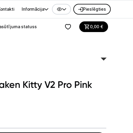
ontakti
Informācija
Pieslēgties
alvenes izvēlne
asūtījuma statuss
0,00
€
aken Kitty V2 Pro Pink