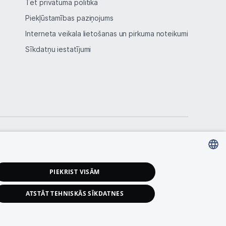
Tet privātuma politika
Piekļūstamības paziņojums
Interneta veikala lietošanas un pirkuma noteikumi
Sīkdatņu iestatījumi
LATVIAN
PIEKRIST VISĀM
RUSSIAN
ATSTĀT TEHNISKĀS SĪKDATNES
ENGLISH