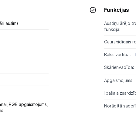
Austiņas
Funkcijas
Bezvadu skaļruņi
āri ausīm)
Austiņu ārējo t
funkcija:
Stacionārie un bezvadu telefoni
Caurspīdīgais r
Viedierīces
Balss vadība:
Sadzīves tehnika
a
Skārienvadība:
Skaistumkopšana
Apgaismojums:
Īpaša aizsardzī
Sports un atpūta
anai,
RGB apgaismojums,
Norādītā saderī
Ražotāju atjaunota tehnika
ns
Vēlmju saraksts