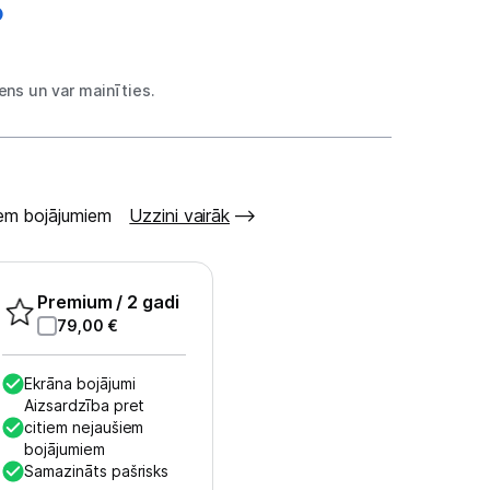
ns un var mainīties.
šiem bojājumiem
Uzzini vairāk
Premium
/ 2 gadi
79,00
€
Ekrāna bojājumi
Aizsardzība pret
citiem nejaušiem
bojājumiem
Samazināts pašrisks