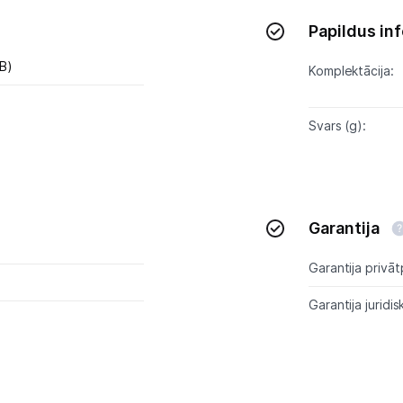
Papildus in
Blogs
B)
Komplektācija:
Piegāde un apmaksa
Svars (g):
Tehnikas izvešana
Uzņēmumiem
Garantija
Tet pakalpojumi
Garantija privāt
Kontakti
Garantija juridis
Informācija