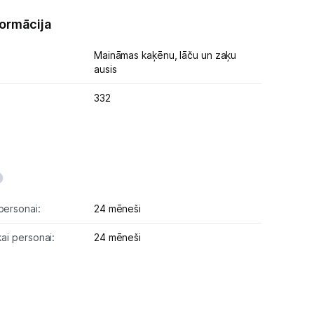
formācija
Maināmas kaķēnu, lāču un zaķu
ausis
332
personai:
24 mēneši
kai personai:
24 mēneši