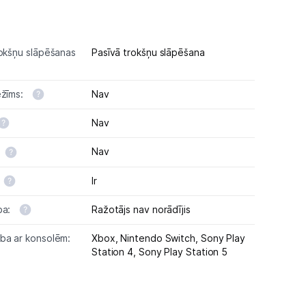
rokšņu slāpēšanas
Pasīvā trokšņu slāpēšana
ežīms:
Nav
Nav
Nav
Ir
ba:
Ražotājs nav norādījis
ba ar konsolēm:
Xbox,
Nintendo Switch,
Sony Play
Station 4,
Sony Play Station 5