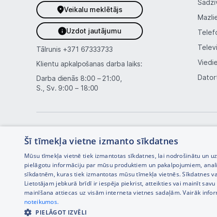
Sadzī
Veikalu meklētājs
Mazli
Uzdot jautājumu
Telef
Telev
Tālrunis
+371 67333733
Viedi
Klientu apkalpošanas darba laiks:
Dator
Darba dienās 8:00 – 21:00,
S., Sv. 9:00 – 18:00
Šī tīmekļa vietne izmanto sīkdatnes
Mūsu tīmekļa vietnē tiek izmantotas sīkdatnes, lai nodrošinātu un u
pielāgotu informāciju par mūsu produktiem un pakalpojumiem, anal
sīkdatnēm, kuras tiek izmantotas mūsu tīmekļa vietnēs. Sīkdatnes va
Interneta veikala izstrāde —
Lietotājam jebkurā brīdī ir iespēja piekrist, atteikties vai mainīt sa
mainīšana attiecas uz visām interneta vietnes sadaļām. Vairāk info
noteikumos.
PIELĀGOT IZVĒLI