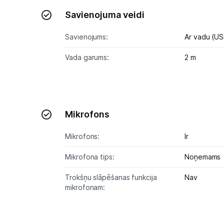
Savienojuma veidi
Savienojums:
Ar vadu (US
Vada garums:
2 m
Mikrofons
Mikrofons:
Ir
Mikrofona tips:
Noņemams
Trokšņu slāpēšanas funkcija
Nav
mikrofonam: