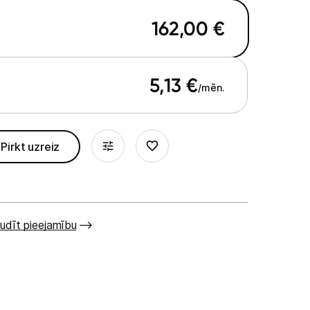
162,00
€
5,13
€
/mēn.
Pirkt uzreiz
udīt pieejamību