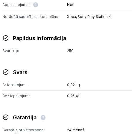
Nav
Apgaismojums:
Norādītā saderība ar konsolēm:
Xbox,
Sony Play Station 4
Papildus informācija
Svars (g):
250
Svars
Ar iepakojumu:
0,32 kg
Bez iepakojuma:
0,25 kg
Garantija
Garantija privātpersonai:
24 mēneši