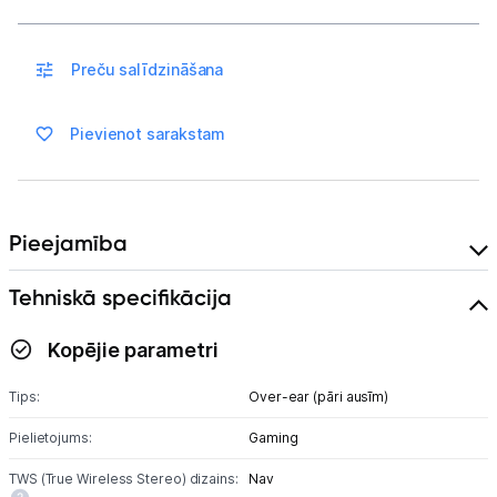
Spēļu konsoles un piederumi
Preču salīdzināšana
Datu nesēji
Pievienot sarakstam
Projektori un ekrāni
Tīkla iekārtas
Drukas iekārtas
Pieejamība
Biroja piederumi
Tehniskā specifikācija
Telefoni, planšetdatori
Kopējie parametri
Telefoni un aksesuāri
Tips:
Over-ear (pāri ausīm)
Planšetdatori un aksesuāri
Pielietojums:
Gaming
TWS (True Wireless Stereo) dizains:
Nav
Piederumi