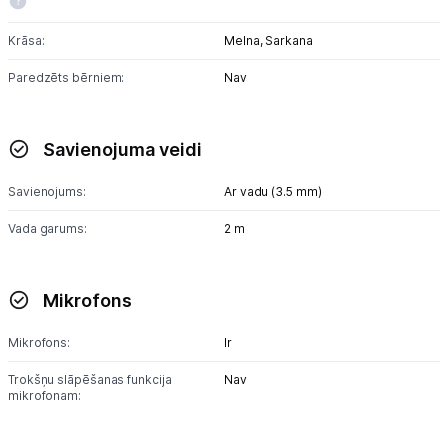
Austiņas
Krāsa:
Melna,
Sarkana
Bezvadu skaļruņi
Paredzēts bērniem:
Nav
Stacionārie un bezvadu telefoni
Savienojuma veidi
Viedierīces
Savienojums:
Ar vadu (3.5 mm)
Sadzīves tehnika
Vada garums:
2 m
Skaistumkopšana
Mikrofons
Sports un atpūta
Mikrofons:
Ir
Ražotāju atjaunota tehnika
Trokšņu slāpēšanas funkcija
Nav
mikrofonam:
Vēlmju saraksts