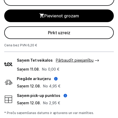
Studijas skaņas aprīkojums
Pievienot grozam
Datortehnika
Pirkt uzreiz
GAMING pasaule >
Cena bez PVN 6,20 €
Portatīvie datori un piederumi
Piegādes
Audio
Saņem Tet veikalos
Pārbaudīt pieejamību
veidi
Saņem 11.08.
Austiņas
No 0,00 €
Piegāde ar kurjeru
Bezvadu skaļruņi
Saņem 12.08.
No 4,95 €
Datoru skaļruņi
Saņem pick-up punktos
Saņem 12.08.
No 2,95 €
Mikrofoni
* Preču saņemšanas datums ir aptuvens un var mainīties.
Stacionārie datori un piederumi