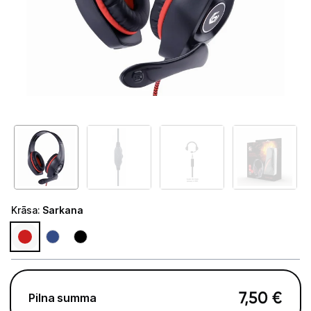
Tet Virszemes televīzija
TV iekārtas
Spēļu konsoles
Audio
Soundbars
Akustiskās sistēmas
Austiņas
Krāsa
:
Sarkana
Skaļruņi
Bezvadu skaļruņi
Pastiprinātāji
7,50
€
Pilna summa
Vinila plašu atskaņotāji