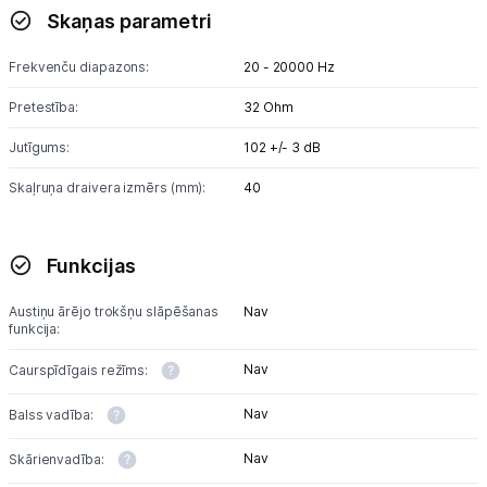
Skaņas parametri
Blogs
Frekvenču diapazons:
20 - 20000 Hz
Piegāde un apmaksa
Pretestība:
32 Ohm
Jutīgums:
102 +/- 3 dB
Tehnikas izvešana
Skaļruņa draivera izmērs (mm):
40
Uzņēmumiem
Funkcijas
Tet pakalpojumi
Austiņu ārējo trokšņu slāpēšanas
Nav
funkcija:
Kontakti
Nav
Caurspīdīgais režīms:
Nav
Balss vadība:
Informācija
Nav
Skārienvadība: