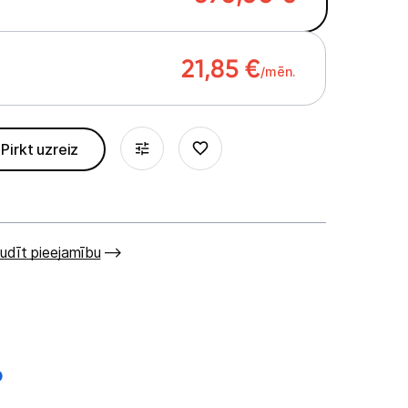
21,85
€
/mēn.
Pirkt uzreiz
udīt pieejamību