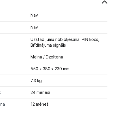
Nav
Nav
Uzstādījumu nobloķēšana,
PIN kods,
Brīdinājuma signāls
Melna / Dzeltena
550 x 380 x 230 mm
7.3 kg
:
24 mēneši
nai:
12 mēneši