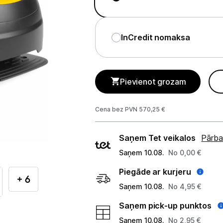
Telefoni, planšetdatori
Viedierīces
InCredit nomaksa
Viedpulksteņi un aproces
Droni un piederumi
Pievienot grozam
Izklaide un atpūta
Cena bez PVN 570,25 €
Video
Piegādes
Saņem Tet veikalos
Pārba
GPS
veidi
Saņem 10.08.
No 0,00 €
Elektrostacijas un saules paneļi
Piegāde ar kurjeru
+ 6
Zāles pļāvēji roboti
Saņem 10.08.
No 4,95 €
Zāles pļāvēji roboti
Saņem pick-up punktos
Saņem 10.08.
No 2,95 €