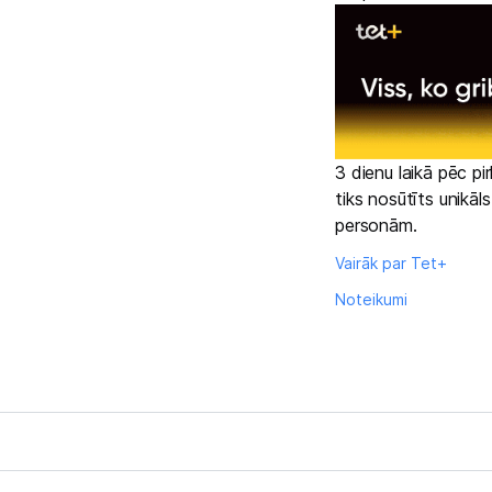
3 dienu laikā pēc p
tiks nosūtīts unikāl
personām.
Vairāk par Tet+
Noteikumi