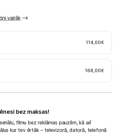
ini vairāk
114,00
€
168,00
€
ēnesi bez maksas!
eriālu, filmu bez reklāmas pauzēm, kā arī
lus kur tev ērtāk – televizorā, datorā, telefonā