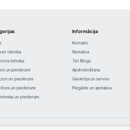
gorijas
Informācija
s
Kontakti
ves tehnika
Nomaksa
etota tehnika
Tet Blogs
oni un piederumi
Apdrošināšana
izori un piederumi
Garantija un serviss
erīces un piederumi
Piegāde un apmaksa
tehnika un piederumi