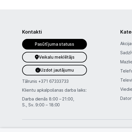
Kontakti
Kate
Akcija
Pasūtījuma statuss
Sadzī
Veikalu meklētājs
Mazli
Uzdot jautājumu
Telef
Telev
Tālrunis
+371 67333733
Viedi
Klientu apkalpošanas darba laiks:
Dator
Darba dienās 8:00 – 21:00,
S., Sv. 9:00 – 18:00