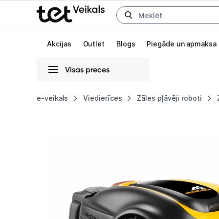
Uz kategorijam
Uz galveno saturu
Akcijas
Outlet
Blogs
Piegāde un apmaksa
Visas preces
Gaišā
Tumšā
Sistēmas
e-veikals
Viedierīces
Zāles pļāvēji roboti
Zāles
Animācijas
pļāvējs
Globāls iestatījums animāciju aktivizēšanai vai deaktivizēšanai visā l
robots
McCulloch
ROB
S600
600m2