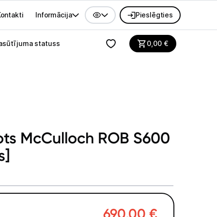
ontakti
Informācija
Pieslēgties
alvenes izvēlne
asūtījuma statuss
0,00
€
bots McCulloch ROB S600
s]
690,00
€