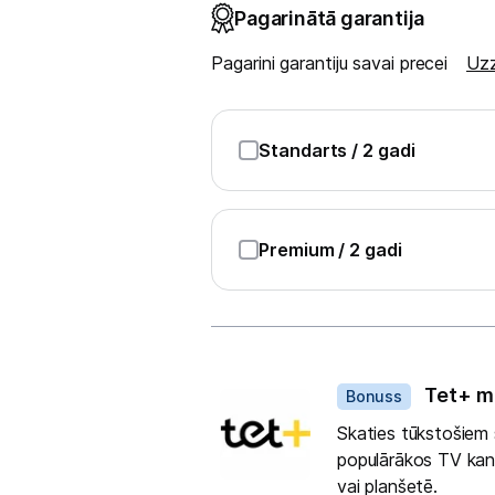
Uzņēmumiem
Pagarinātā garantija
Pagarini garantiju savai precei
Uzz
Tet pakalpojumi
Kontakti
Standarts
/ 2 gadi
Informācija
Premium
/ 2 gadi
Dāvanas
Tet+ m
Bonuss
Skaties tūkstošiem s
populārākos TV kanā
vai planšetē.