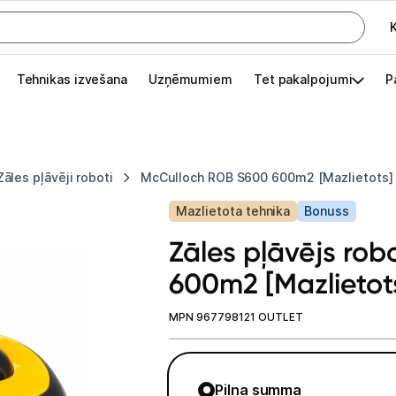
K
G
Tehnikas izvešana
Uzņēmumiem
Tet pakalpojumi
P
Pieslēgties
Pasūtījuma statuss
Zāles pļāvēji roboti
McCulloch ROB S600 600m2 [Mazlietots]
Akcijas
Mazlietota tehnika
Bonuss
Outlet
Zāles pļāvējs ro
apā.
600m2 [Mazlietot
Izvēlies kāroto ierīci izdevīgāk!
TV un audio
MPN 967798121 OUTLET
Datortehnika
Pilna summa