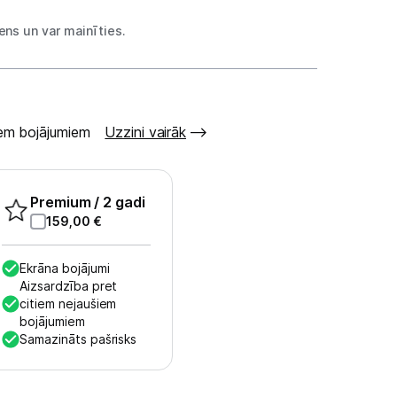
ns un var mainīties.
šiem bojājumiem
Uzzini vairāk
Premium
/ 2 gadi
159,00
€
Ekrāna bojājumi
Aizsardzība pret
citiem nejaušiem
bojājumiem
Samazināts pašrisks