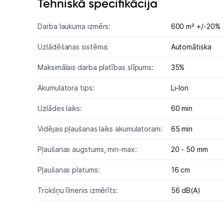
Tehniskā specifikācija
Darba laukuma izmērs:
600 m² +/-20%
Uzlādēšanas sistēma:
Automātiska
Maksimālais darba platības slīpums:
35%
Akumulatora tips:
Li-lon
Uzlādes laiks:
60 min
Vidējais pļaušanas laiks akumulatoram:
65 min
Pļaušanas augstums, min-max:
20 - 50 mm
Pļaušanas platums:
16 cm
Trokšņu līmenis izmērīts:
56 dB(A)