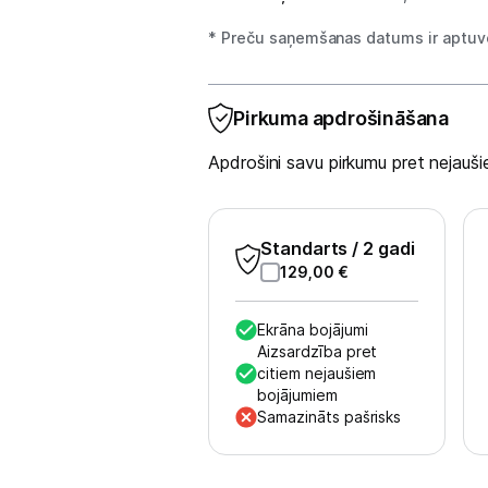
Sadzīves tehnika
* Preču saņemšanas datums ir aptuve
Skaistumkopšana
Sports un atpūta
Pirkuma apdrošināšana
Apdrošini savu pirkumu pret nejau
Ražotāju atjaunota tehnika
Vēlmju saraksts
Standarts
/ 2 gadi
129,00
€
Blogs
Ekrāna bojājumi
Aizsardzība pret
Piegāde un apmaksa
citiem nejaušiem
bojājumiem
Samazināts pašrisks
Tehnikas izvešana