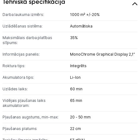
Tehniskā specifikācija
Sadzīves tehnika
Darba laukuma izmērs:
1000 m² +/-20%
Skaistumkopšana
Uzlādēšanas sistēma:
Automātiska
Sports un atpūta
Maksimālais darba platības
35%
slīpums:
Ražotāju atjaunota tehnika
Informācijas panelis:
MonoChrome Graphical Display 2,1”
Roktura tips:
Integrēts
Vēlmju saraksts
Akumulatora tips:
Li-lon
Blogs
Uzlādes laiks:
60 min
Vidējais pļaušanas laiks
65 min
akumulatoram:
Piegāde un apmaksa
Pļaušanas augstums, min-max:
20 - 50 mm
Tehnikas izvešana
Pļaušanas platums:
22 cm