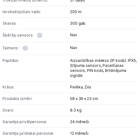
Trokšņu līmenis izmērīts:
57 dB(A)
Uzņēmumiem
Ierobežojošais vads:
200 m
Tet pakalpojumi
Skavas:
300 gab.
Nav
Šķēršļu sensors:
Kontakti
Nav
Taimeris:
Informācija
Papildus:
Aizsardzības indekss (IP kods): IPX5,
Slīpuma sensors,
Pacelšanas
sensors,
PIN kods,
Brīdinājuma
signāls
Krāsa:
Pelēka,
Zila
Produkta izmēri:
58 x 39 x 23 cm
Svars:
8.3 kg
Garantija privātpersonai:
24 mēneši
Garantija juridiskai personai:
12 mēneši