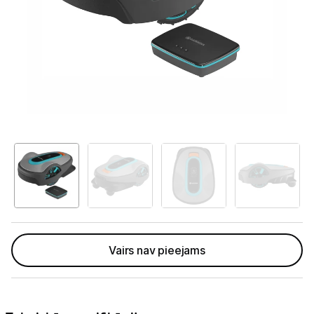
Telefoni, planšetdatori
Viedierīces
Viedpulksteņi un aproces
Droni un piederumi
Izklaide un atpūta
Video
GPS
Elektrostacijas un saules paneļi
Vairs nav pieejams
Zāles pļāvēji roboti
Zāles pļāvēji roboti