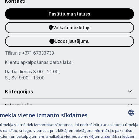
Kontakti
Pasūtījuma statuss
Veikalu meklētājs
Uzdot jautājumu
Tālrunis
+371 67333733
Klientu apkalpošanas darba laiks:
Darba dienās 8:00 – 21:00,
S., Sv. 9:00 – 18:00
Kategorijas
Informācija
tīmekļa vietne izmanto sīkdatnes
Noderīgas saites
īmekļa vietnē tiek izmantotas sīkdatnes, lai nodrošinātu un uzlabotu tīmekļa
LATVIAN
es darbību, sniegtu vietnes apmeklētājiem pielāgotu informāciju par mūsu
ktiem un pakalpojumiem, analizētu vietnes apmeklējumu. Zemāk sniedzam