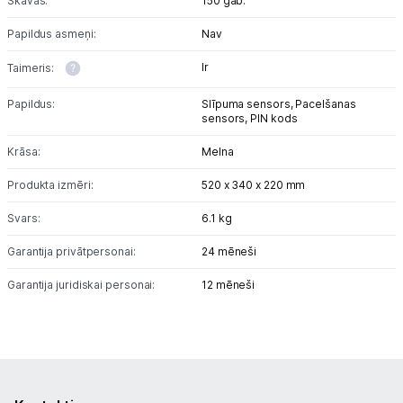
Skavas:
150 gab.
Uzņēmumiem
Papildus asmeņi:
Nav
Tet pakalpojumi
Ir
Taimeris:
Papildus:
Slīpuma sensors,
Pacelšanas
Kontakti
sensors,
PIN kods
Krāsa:
Melna
Informācija
Produkta izmēri:
520 x 340 x 220 mm
Svars:
6.1 kg
Garantija privātpersonai:
24 mēneši
Garantija juridiskai personai:
12 mēneši