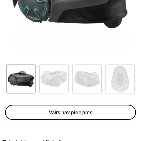
Telefoni, planšetdatori
Viedierīces
Viedpulksteņi un aproces
Droni un piederumi
Izklaide un atpūta
Video
GPS
Elektrostacijas un saules paneļi
Vairs nav pieejams
Zāles pļāvēji roboti
Zāles pļāvēji roboti