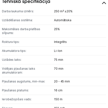
Tehniskā specifikācija
Sadzīves tehnika
Darba laukuma izmērs:
250 m² ±20%
Skaistumkopšana
Uzlādēšanas sistēma:
Automātiska
Sports un atpūta
Maksimālais darba platības
25%
slīpums:
Ražotāju atjaunota tehnika
Roktura tips:
Integrēts
Akumulatora tips:
Li-lon
Vēlmju saraksts
Uzlādes laiks:
75 min
Blogs
Vidējais pļaušanas laiks
70 min
akumulatoram:
Pļaušanas augstums, min-max:
20 - 45 mm
Piegāde un apmaksa
Pļaušanas platums:
16 cm
Tehnikas izvešana
Ierobežojošais vads:
150 m