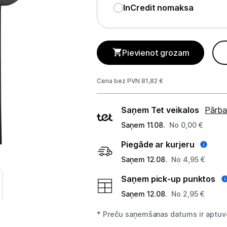
GAMING pasaule >
InCredit nomaksa
Portatīvie datori un piederumi
Audio
Pievienot grozam
Stacionārie datori un piederumi
Cena bez PVN 81,82 €
Stacionārie datori
Piegādes
Saņem Tet veikalos
Pārba
Monitori
veidi
Saņem 11.08.
No 0,00 €
Peles
Piegāde ar kurjeru
Klaviatūras
Saņem 12.08.
No 4,95 €
Saņem pick-up punktos
Web kameras
Saņem 12.08.
No 2,95 €
Gaming krēsli un galdi
* Preču saņemšanas datums ir aptuve
Paliktņi pelēm