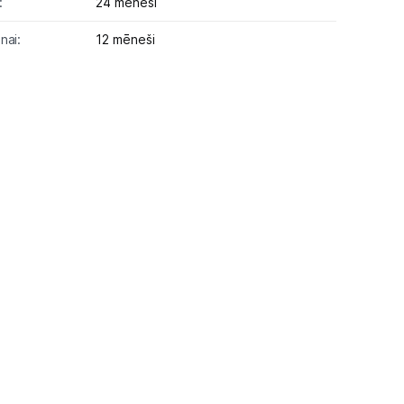
:
24 mēneši
nai:
12 mēneši