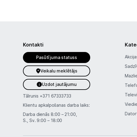
Kontakti
Kate
Akcija
Pasūtījuma statuss
Sadzī
Veikalu meklētājs
Mazli
Uzdot jautājumu
Telef
Telev
Tālrunis
+371 67333733
Viedi
Klientu apkalpošanas darba laiks:
Dator
Darba dienās 8:00 – 21:00,
S., Sv. 9:00 – 18:00