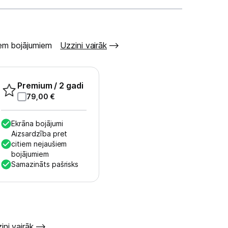
šiem bojājumiem
Uzzini vairāk
Premium
/ 2 gadi
79,00
€
Ekrāna bojājumi
Aizsardzība pret
citiem nejaušiem
bojājumiem
Samazināts pašrisks
ini vairāk