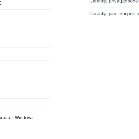
Uzņēmumiem
Garantija privātpersonai
0
Garantija juridiskai perso
Tet pakalpojumi
Kontakti
Informācija
crosoft Windows