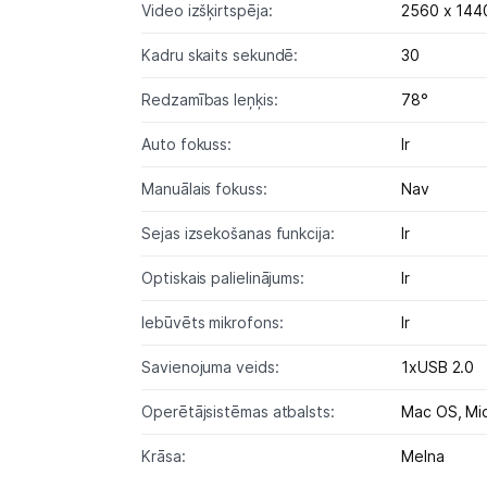
Video izšķirtspēja:
2560 x 144
Kadru skaits sekundē:
30
Redzamības leņķis:
78°
Auto fokuss:
Ir
Manuālais fokuss:
Nav
Sejas izsekošanas funkcija:
Ir
Optiskais palielinājums:
Ir
Iebūvēts mikrofons:
Ir
Savienojuma veids:
1xUSB 2.0
Operētājsistēmas atbalsts:
Mac OS,
Mi
Krāsa:
Melna