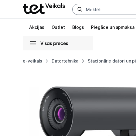
Uz kategorijam
Uz galveno saturu
Akcijas
Outlet
Blogs
Piegāde un apmaksa
Visas preces
Gaišā
Tumšā
Sistēmas
e-veikals
Datortehnika
Stacionārie datori un 
Web
Animācijas
kamera
Globāls iestatījums animāciju aktivizēšanai vai deaktivizēšanai visā l
Dell
Pro
WB5023