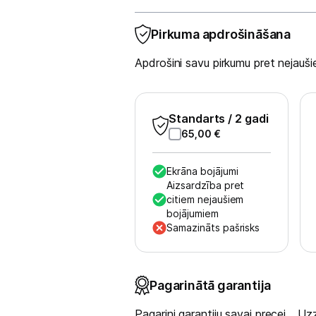
Monitoru stiprinājumi
Pirkuma apdrošināšana
Spēļu konsoles un piederumi
Apdrošini savu pirkumu pret nejau
Datu nesēji
Standarts
/ 2 gadi
Projektori un ekrāni
65,00
€
Tīkla iekārtas
Ekrāna bojājumi
Drukas iekārtas
Aizsardzība pret
citiem nejaušiem
bojājumiem
Biroja piederumi
Samazināts pašrisks
Telefoni, planšetdatori
Viedierīces
Pagarinātā garantija
Pagarini garantiju savai precei
Uzz