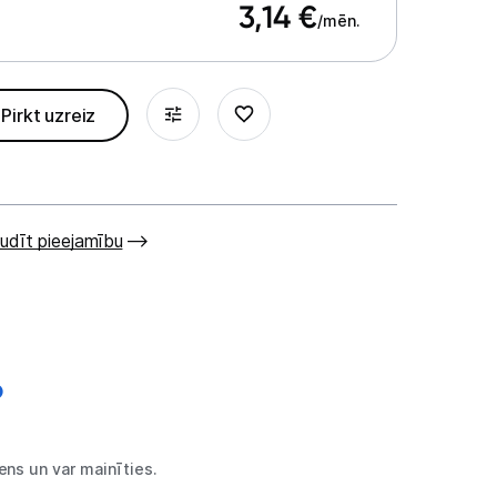
3,14
€
/mēn.
Pirkt uzreiz
udīt pieejamību
ns un var mainīties.