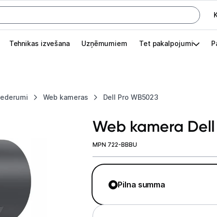
K
G
Tehnikas izvešana
Uzņēmumiem
Tet pakalpojumi
P
Pieslēgties
Pasūtījuma statuss
piederumi
Web kameras
Dell Pro WB5023
Akcijas
Web kamera Dell
Outlet
apā.
MPN 722-BBBU
Izvēlies kāroto ierīci izdevīgāk!
TV un audio
Pilna summa
Datortehnika