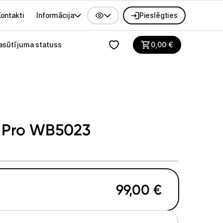
ontakti
Informācija
Pieslēgties
alvenes izvēlne
asūtījuma statuss
0,00
€
 Pro WB5023
99,00
€