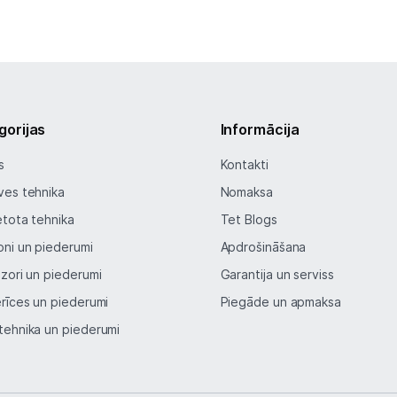
gorijas
Informācija
s
Kontakti
ves tehnika
Nomaksa
etota tehnika
Tet Blogs
oni un piederumi
Apdrošināšana
izori un piederumi
Garantija un serviss
erīces un piederumi
Piegāde un apmaksa
tehnika un piederumi