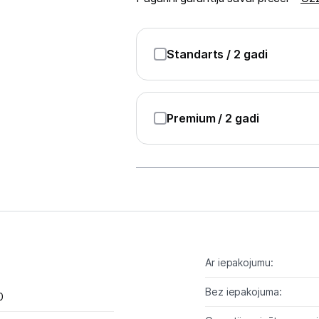
Sadzīves tehnika
Skaistumkopšana
Standarts
/ 2 gadi
Sports un atpūta
Ražotāju atjaunota tehnika
Premium
/ 2 gadi
Vēlmju saraksts
Blogs
Piegāde un apmaksa
Ar iepakojumu:
Tehnikas izvešana
Bez iepakojuma:
0