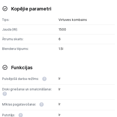
Kopējie parametri
Tet pakalpojumi
Tips:
Virtuves kombains
Kontakti
Jauda (W):
1500
Ātrumu skaits:
6
Informācija
Blendera tilpums:
1.5l
Funkcijas
Ir
Pulsējošā darba režīms:
Diski griešanai un smalcināšanai:
Ir
Ir
Mīklas pagatavošanai:
Ir
Putotājs: