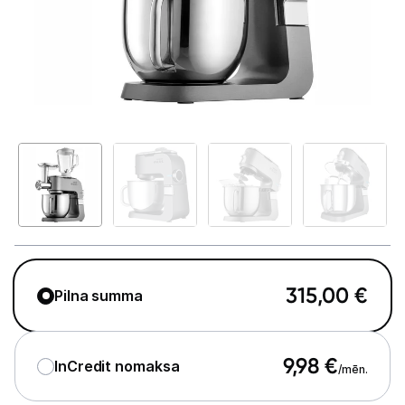
Telefoni, planšetdatori
Viedierīces
Sadzīves tehnika
Lielā tehnika
Iebūvējamā tehnika
Mazā tehnika
Kafijas pagatavošana
315,00
€
Pilna summa
Mazā virtuves tehnika
Mikroviļņu krāsnis
9,98
€
InCredit nomaksa
/mēn.
Tējkannas