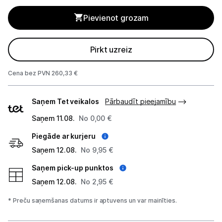
Blenderi
Pievienot grozam
Mikseri
Virtuves kombaini
Pirkt uzreiz
Tosteri
Cena bez PVN 260,33 €
Sviestmaižu tosteri
Piegādes
Saņem Tet veikalos
Pārbaudīt pieejamību
veidi
Grili
Saņem 11.08.
No 0,00 €
Piegāde ar kurjeru
Augļu žāvētāji
Saņem 12.08.
No 9,95 €
Sulu spiedes
Saņem pick-up punktos
Gaļas maļamās mašīnas
Saņem 12.08.
No 2,95 €
* Preču saņemšanas datums ir aptuvens un var mainīties.
Maizes krāsnis