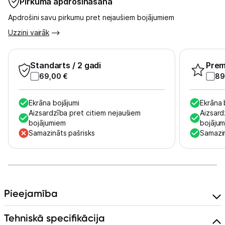
Pirkuma apdrošināšana
Apdrošini savu pirkumu pret nejaušiem bojājumiem
Skaistumkopšana
Uzzini vairāk
Sports un atpūta
Standarts
/ 2 gadi
Pre
Ražotāju atjaunota tehnika
69,00
€
89
Ekrāna bojājumi
Ekrāna 
Vēlmju saraksts
Aizsardzība pret citiem nejaušiem
Aizsard
bojājumiem
bojāju
Samazināts pašrisks
Samazin
Blogs
Piegāde un apmaksa
Pieejamība
Tehnikas izvešana
Tehniskā specifikācija
Uzņēmumiem