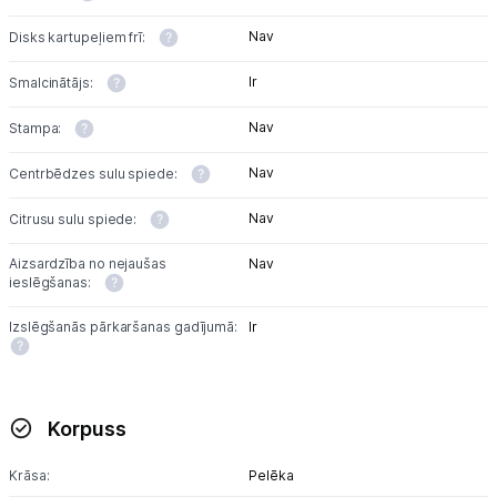
Nav
Disks kartupeļiem frī:
Ir
Smalcinātājs:
Nav
Stampa:
Nav
Centrbēdzes sulu spiede:
Nav
Citrusu sulu spiede:
Aizsardzība no nejaušas
Nav
ieslēgšanas:
Izslēgšanās pārkaršanas gadījumā:
Ir
Korpuss
Krāsa:
Pelēka