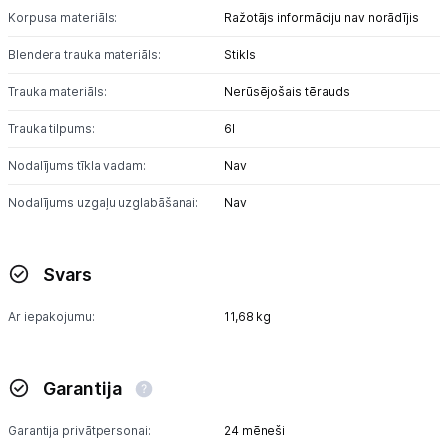
Korpusa materiāls:
Ražotājs informāciju nav norādījis
Blendera trauka materiāls:
Stikls
Trauka materiāls:
Nerūsējošais tērauds
Trauka tilpums:
6l
Nodalījums tīkla vadam:
Nav
Nodalījums uzgaļu uzglabāšanai:
Nav
Svars
Ar iepakojumu:
11,68 kg
Garantija
Garantija privātpersonai:
24 mēneši