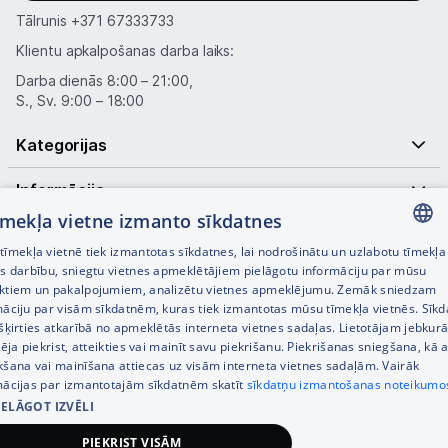
Tālrunis
+371 67333733
Klientu apkalpošanas darba laiks:
Darba dienās 8:00 – 21:00,
S., Sv. 9:00 – 18:00
Kategorijas
Informācija
tīmekļa vietne izmanto sīkdatnes
Noderīgas saites
īmekļa vietnē tiek izmantotas sīkdatnes, lai nodrošinātu un uzlabotu tīmekļa
LATVIAN
es darbību, sniegtu vietnes apmeklētājiem pielāgotu informāciju par mūsu
ktiem un pakalpojumiem, analizētu vietnes apmeklējumu. Zemāk sniedzam
RUSSIAN
māciju par visām sīkdatnēm, kuras tiek izmantotas mūsu tīmekļa vietnēs. Sīk
šķirties atkarībā no apmeklētās interneta vietnes sadaļas. Lietotājam jebkurā
ENGLISH
pēja piekrist, atteikties vai mainīt savu piekrišanu. Piekrišanas sniegšana, kā a
kšana vai mainīšana attiecas uz visām interneta vietnes sadaļām. Vairāk
mācijas par izmantotajām sīkdatnēm skatīt
sīkdatņu izmantošanas noteikumo
IELĀGOT IZVĒLI
© SIA Tet 2026 -
Visas cenas norādītas EUR ar PVN 21%
PIEKRIST VISĀM