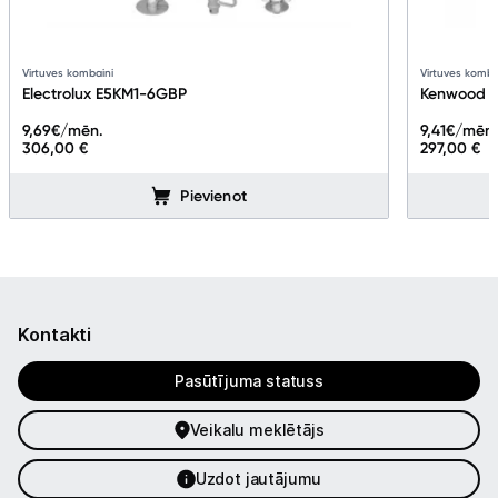
Virtuves kombaini
Virtuves komba
Electrolux E5KM1-6GBP
Kenwood K
9,69
€/mēn.
9,41
€/mēn
306,00 €
297,00 €
Pievienot
Kontakti
Pasūtījuma statuss
Veikalu meklētājs
Uzdot jautājumu