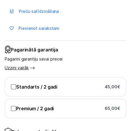
Multivārāmie katli
Preču salīdzināšana
Friteri
Vakuuma iepakotāji
Pievienot sarakstam
Virtuves svari
Pagarinātā garantija
Ūdens gāzēšanas aparāti
Pagarini garantiju savai precei
Mazās cepeškrāsnis
Uzzini vairāk
Mazās plītis
Standarts
/ 2 gadi
45,00
€
Ledus un saldējuma mašīnas
Mazās virtuves tehnikas aksesuāri
Premium
/ 2 gadi
65,00
€
Klimata iekārtas
Apģērbu kopšana