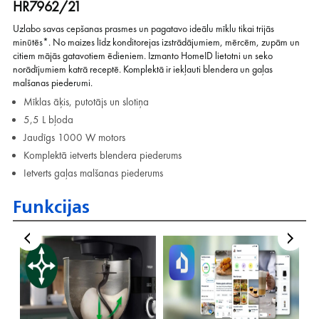
HR7962/21
Uzlabo savas cepšanas prasmes un pagatavo ideālu mīklu tikai trijās
minūtēs*. No maizes līdz konditorejas izstrādājumiem, mērcēm, zupām un
citiem mājās gatavotiem ēdieniem. Izmanto HomeID lietotni un seko
norādījumiem katrā receptē. Komplektā ir iekļauti blendera un gaļas
malšanas piederumi.
Mīklas āķis, putotājs un slotiņa
5,5 L bļoda
Jaudīgs 1000 W motors
Komplektā ietverts blendera piederums
Ietverts gaļas malšanas piederums
Funkcijas