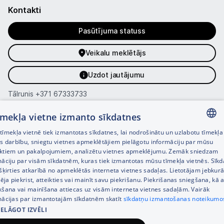
Kontakti
Pasūtījuma statuss
Veikalu meklētājs
Uzdot jautājumu
Tālrunis
+371 67333733
Klientu apkalpošanas darba laiks:
tīmekļa vietne izmanto sīkdatnes
Darba dienās 8:00 – 21:00,
īmekļa vietnē tiek izmantotas sīkdatnes, lai nodrošinātu un uzlabotu tīmekļa
S., Sv. 9:00 – 18:00
LATVIAN
es darbību, sniegtu vietnes apmeklētājiem pielāgotu informāciju par mūsu
ktiem un pakalpojumiem, analizētu vietnes apmeklējumu. Zemāk sniedzam
Kategorijas
RUSSIAN
māciju par visām sīkdatnēm, kuras tiek izmantotas mūsu tīmekļa vietnēs. Sīk
šķirties atkarībā no apmeklētās interneta vietnes sadaļas. Lietotājam jebkurā
ENGLISH
Informācija
pēja piekrist, atteikties vai mainīt savu piekrišanu. Piekrišanas sniegšana, kā a
kšana vai mainīšana attiecas uz visām interneta vietnes sadaļām. Vairāk
mācijas par izmantotajām sīkdatnēm skatīt
sīkdatņu izmantošanas noteikumo
Noderīgas saites
IELĀGOT IZVĒLI