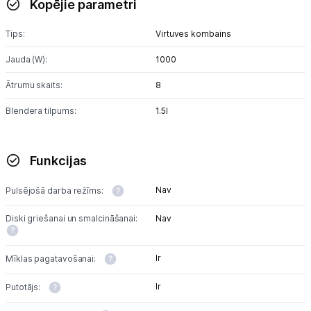
Kopējie parametri
Blenderi
Tips:
Virtuves kombains
Mikseri
Jauda (W):
1000
Virtuves kombaini
Ātrumu skaits:
8
Tosteri
Blendera tilpums:
1.5l
Sviestmaižu tosteri
Funkcijas
Grili
Augļu žāvētāji
Nav
Pulsējošā darba režīms:
Diski griešanai un smalcināšanai:
Nav
Sulu spiedes
Gaļas maļamās mašīnas
Ir
Mīklas pagatavošanai:
Maizes krāsnis
Ir
Putotājs: