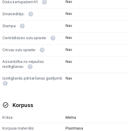
Multivārāmie katli
Nav
Disks kartupeļiem frī:
Friteri
Nav
Smalcinātājs:
Nav
Stampa:
Vakuuma iepakotāji
Nav
Centrbēdzes sulu spiede:
Virtuves svari
Nav
Citrusu sulu spiede:
Ūdens gāzēšanas aparāti
Aizsardzība no nejaušas
Nav
Mazās cepeškrāsnis
ieslēgšanas:
Mazās plītis
Izslēgšanās pārkaršanas gadījumā:
Nav
Ledus un saldējuma mašīnas
Mazās virtuves tehnikas aksesuāri
Korpuss
Klimata iekārtas
Krāsa:
Melna
Korpusa materiāls:
Plastmasa
Apģērbu kopšana