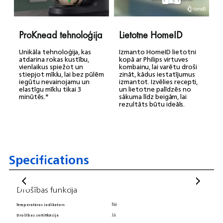
ProKnead tehnoloģija
Lietotne HomeID
Unikāla tehnoloģija, kas
Izmanto HomeID lietotni
atdarina rokas kustību,
kopā ar Philips virtuves
vienlaikus spiežot un
kombainu, lai varētu droši
stiepjot mīklu, lai bez pūlēm
zināt, kādus iestatījumus
iegūtu nevainojamu un
izmantot. Izvēlies recepti,
elastīgu mīklu tikai 3
un lietotne palīdzēs no
minūtēs.*
sākuma līdz beigām, lai
rezultāts būtu ideāls.
Specifications
Drošības funkcija
Teh
Nē
Temperatūras indikators
Akumu
Jā
Drošības sertifikācija
Skait