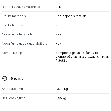
Blendera trauka materiāls:
Stikls
Skaistumkopšana
Trauka materiāls:
Nerūsējošais tērauds
Sports un atpūta
Trauka tilpums:
5.5l
Ražotāju atjaunota tehnika
Nodalījums tīkla vadam:
Nav
Nodalījums uzgaļu uzglabāšanai:
Nav
Vēlmju saraksts
Komplektācija:
Komplekts gaļas malšanai,
1.5 l
blenderēšanas krūze,
Uzgalis mīklai,
Putotājs
Blogs
Svars
Piegāde un apmaksa
Ar iepakojumu:
13,09 kg
Tehnikas izvešana
Bez iepakojuma:
9,95 kg
Uzņēmumiem