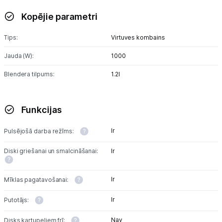
Kopējie parametri
Tet pakalpojumi
Tips:
Virtuves kombains
Kontakti
Jauda (W):
1000
Blendera tilpums:
1.2l
Informācija
Funkcijas
Ir
Pulsējošā darba režīms:
Diski griešanai un smalcināšanai:
Ir
Ir
Mīklas pagatavošanai:
Ir
Putotājs:
Nav
Disks kartupeļiem frī: