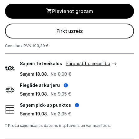
Blenderi
Pievienot grozam
Mikseri
Virtuves kombaini
Pirkt uzreiz
Tosteri
Cena bez PVN 193,39 €
Sviestmaižu tosteri
Piegādes
Saņem Tet veikalos
Pārbaudīt pieejamību
veidi
Grili
Saņem 18.08.
No 0,00 €
Piegāde ar kurjeru
Augļu žāvētāji
Saņem 19.08.
No 9,95 €
Sulu spiedes
Saņem pick-up punktos
Gaļas maļamās mašīnas
Saņem 19.08.
No 2,95 €
* Preču saņemšanas datums ir aptuvens un var mainīties.
Maizes krāsnis