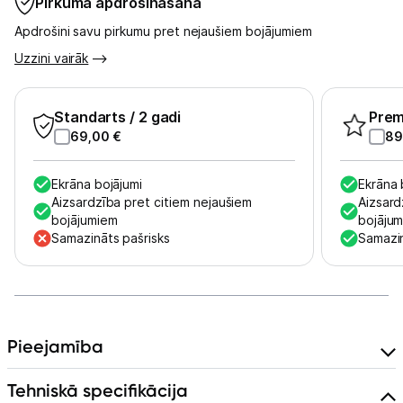
Pirkuma apdrošināšana
Apdrošini savu pirkumu pret nejaušiem bojājumiem
Skaistumkopšana
Uzzini vairāk
Sports un atpūta
Standarts
/ 2 gadi
Pre
Ražotāju atjaunota tehnika
69,00
€
89
Ekrāna bojājumi
Ekrāna 
Vēlmju saraksts
Aizsardzība pret citiem nejaušiem
Aizsard
bojājumiem
bojāju
Samazināts pašrisks
Samazin
Blogs
Piegāde un apmaksa
Pieejamība
Tehnikas izvešana
Tehniskā specifikācija
Uzņēmumiem