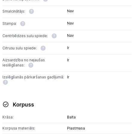
Nav
Smalcinātājs:
Nav
Stampa:
Nav
Centrbēdzes sulu spiede:
Ir
Citrusu sulu spiede:
Aizsardzība no nejaušas
Ir
ieslēgšanas:
Izslēgšanās pārkaršanas gadījumā:
Ir
Korpuss
Krāsa:
Balta
Korpusa materiāls:
Plastmasa