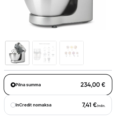
Telefoni, planšetdatori
Viedierīces
Sadzīves tehnika
Lielā tehnika
Iebūvējamā tehnika
Mazā tehnika
Kafijas pagatavošana
234,00
€
Pilna summa
Mazā virtuves tehnika
Mikroviļņu krāsnis
7,41
€
InCredit nomaksa
/mēn.
Tējkannas