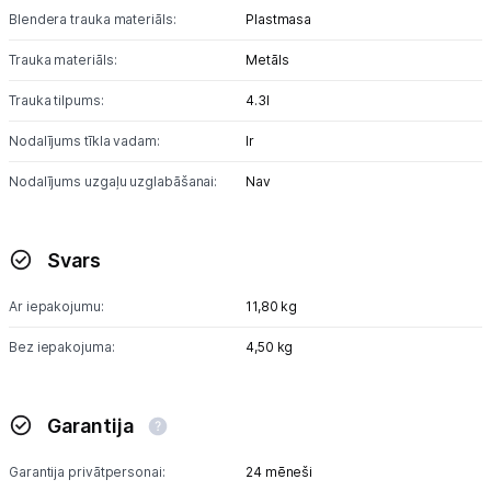
Blendera trauka materiāls:
Plastmasa
Trauka materiāls:
Metāls
Trauka tilpums:
4.3l
Nodalījums tīkla vadam:
Ir
Nodalījums uzgaļu uzglabāšanai:
Nav
Svars
Ar iepakojumu:
11,80 kg
Bez iepakojuma:
4,50 kg
Garantija
Garantija privātpersonai:
24 mēneši