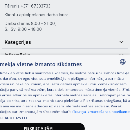
Tālrunis
+371 67333733
Klientu apkalpošanas darba laiks:
Darba dienās 8:00 – 21:00,
S., Sv. 9:00 – 18:00
Kategorijas
Informācija
tīmekļa vietne izmanto sīkdatnes
Noderīgas saites
īmekļa vietnē tiek izmantotas sīkdatnes, lai nodrošinātu un uzlabotu tīmekļa
LATVIAN
es darbību, sniegtu vietnes apmeklētājiem pielāgotu informāciju par mūsu
ktiem un pakalpojumiem, analizētu vietnes apmeklējumu. Zemāk sniedzam
RUSSIAN
māciju par visām sīkdatnēm, kuras tiek izmantotas mūsu tīmekļa vietnēs. Sīk
šķirties atkarībā no apmeklētās interneta vietnes sadaļas. Lietotājam jebkurā
ENGLISH
pēja piekrist, atteikties vai mainīt savu piekrišanu. Piekrišanas sniegšana, kā a
kšana vai mainīšana attiecas uz visām interneta vietnes sadaļām. Vairāk
mācijas par izmantotajām sīkdatnēm skatīt
sīkdatņu izmantošanas noteikumo
IELĀGOT IZVĒLI
© SIA Tet 2026 -
Visas cenas norādītas EUR ar PVN 21%
PIEKRIST VISĀM