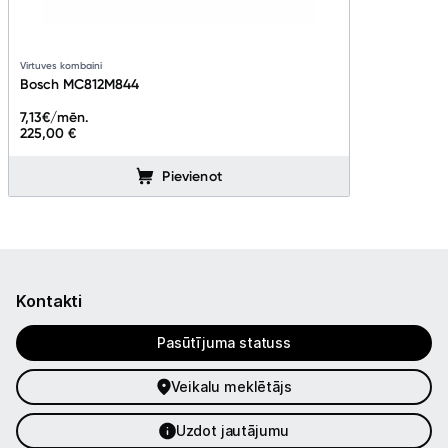
Virtuves kombaini
Bosch MC812M844
7,13
€/mēn.
225,00 €
Pievienot
Kontakti
Pasūtījuma statuss
Veikalu meklētājs
Uzdot jautājumu