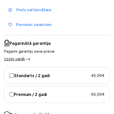
Multivārāmie katli
Preču salīdzināšana
Friteri
Vakuuma iepakotāji
Pievienot sarakstam
Virtuves svari
Pagarinātā garantija
Ūdens gāzēšanas aparāti
Pagarini garantiju savai precei
Mazās cepeškrāsnis
Uzzini vairāk
Mazās plītis
Standarts
/ 2 gadi
45,00
€
Ledus un saldējuma mašīnas
Mazās virtuves tehnikas aksesuāri
Premium
/ 2 gadi
65,00
€
Klimata iekārtas
Apģērbu kopšana