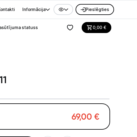
ontakti
Informācija
Pieslēgties
alvenes izvēlne
asūtījuma statuss
0,00
€
11
69,00
€