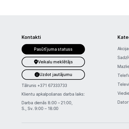
Kontakti
Kate
Akcija
Pasūtījuma statuss
Sadzī
Veikalu meklētājs
Mazli
Uzdot jautājumu
Telef
Telev
Tālrunis
+371 67333733
Viedi
Klientu apkalpošanas darba laiks:
Dator
Darba dienās 8:00 – 21:00,
S., Sv. 9:00 – 18:00