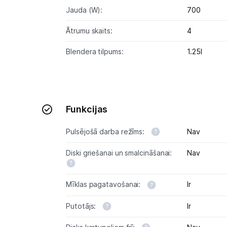
Jauda (W):
700
Ātrumu skaits:
4
Blendera tilpums:
1.25l
Funkcijas
Pulsējošā darba režīms:
Nav
Diski griešanai un smalcināšanai:
Nav
Mīklas pagatavošanai:
Ir
Putotājs:
Ir