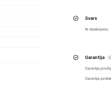
Skaistumkopšana
Svars
Sports un atpūta
Ar iepakojumu:
Ražotāju atjaunota tehnika
Vēlmju saraksts
Garantija
Blogs
Garantija privāt
Garantija juridis
Piegāde un apmaksa
Tehnikas izvešana
Uzņēmumiem