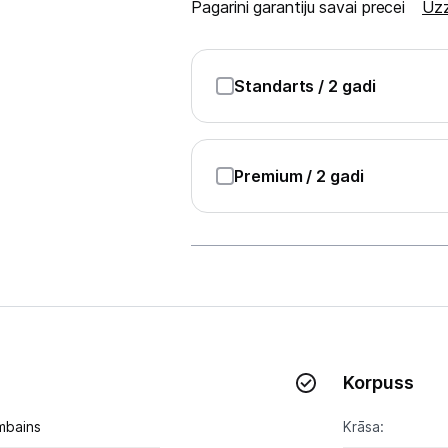
Pagarini garantiju savai precei
Uzz
Blenderi
Mikseri
Standarts
/ 2 gadi
Virtuves kombaini
Tosteri
Premium
/ 2 gadi
Sviestmaižu tosteri
Grili
Augļu žāvētāji
Sulu spiedes
Gaļas maļamās mašīnas
Korpuss
Maizes krāsnis
mbains
Krāsa: