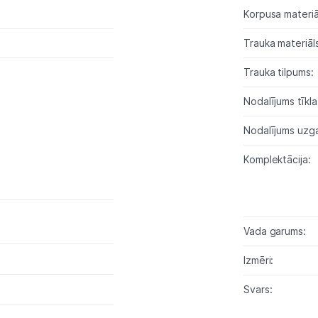
Multivārāmie katli
Korpusa materiā
Friteri
Trauka materiāls
Vakuuma iepakotāji
Trauka tilpums:
Virtuves svari
Nodalījums tīkl
Ūdens gāzēšanas aparāti
Nodalījums uzga
Mazās cepeškrāsnis
Komplektācija:
Mazās plītis
Ledus un saldējuma mašīnas
Vada garums:
Mazās virtuves tehnikas aksesuāri
Izmēri:
Klimata iekārtas
Svars:
Apģērbu kopšana