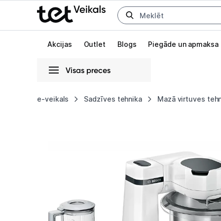
Uz kategorijam
Uz galveno saturu
Akcijas
Outlet
Blogs
Piegāde un apmaksa
Visas preces
Gaišā
Tumšā
Sistēmas
e-veikals
Sadzīves tehnika
Mazā virtuves teh
Bosch
Animācijas
MUMS2EW11
Globāls iestatījums animāciju aktivizēšanai vai deaktivizēšanai visā l