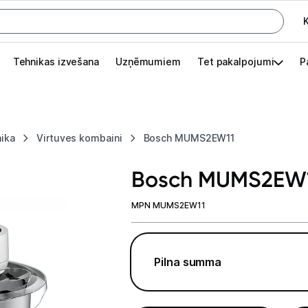
K
G
Tehnikas izvešana
Uzņēmumiem
Tet pakalpojumi
P
Pieslēgties
Pasūtījuma statuss
nika
Virtuves kombaini
Bosch MUMS2EW11
Akcijas
Bosch MUMS2EW
Outlet
apā.
MPN MUMS2EW11
Izvēlies kāroto ierīci izdevīgāk!
TV un audio
Pilna summa
Datortehnika