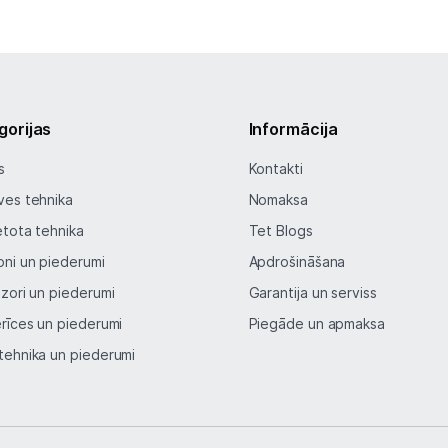
Tet pakalpojumi
Kontakti
gorijas
Informācija
Informācija
s
Kontakti
ves tehnika
Nomaksa
etota tehnika
Tet Blogs
oni un piederumi
Apdrošināšana
izori un piederumi
Garantija un serviss
erīces un piederumi
Piegāde un apmaksa
tehnika un piederumi