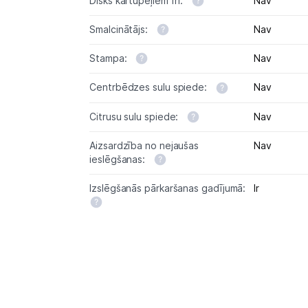
Disks kartupeļiem frī:
Nav
Smalcinātājs:
Nav
Stampa:
Nav
Centrbēdzes sulu spiede:
Nav
Citrusu sulu spiede:
Nav
Aizsardzība no nejaušas
Nav
ieslēgšanas:
Izslēgšanās pārkaršanas gadījumā:
Ir