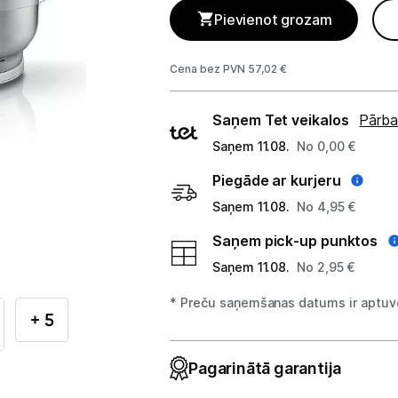
Telefoni, planšetdatori
Pievienot grozam
Viedierīces
Cena bez PVN 57,02 €
Sadzīves tehnika
Piegādes
Saņem Tet veikalos
Pārba
Lielā tehnika
veidi
Saņem 11.08.
No 0,00 €
Iebūvējamā tehnika
Piegāde ar kurjeru
Saņem 11.08.
No 4,95 €
Mazā tehnika
Saņem pick-up punktos
Kafijas pagatavošana
Saņem 11.08.
No 2,95 €
Mazā virtuves tehnika
* Preču saņemšanas datums ir aptuve
+ 5
Mikroviļņu krāsnis
Pagarinātā garantija
Tējkannas