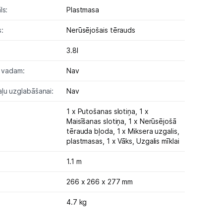
ls:
Plastmasa
:
Nerūsējošais tērauds
3.8l
a vadam:
Nav
ļu uzglabāšanai:
Nav
1 x Putošanas slotiņa,
1 x
Maisīšanas slotiņa,
1 x Nerūsējošā
tērauda bļoda,
1 x Miksera uzgalis,
plastmasas,
1 x Vāks,
Uzgalis mīklai
1.1 m
266 x 266 x 277 mm
4.7 kg