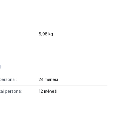
5,98 kg
personai:
24 mēneši
kai personai:
12 mēneši