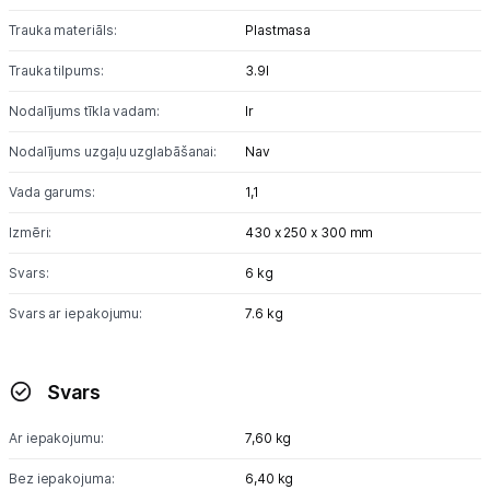
Trauka materiāls:
Plastmasa
Skaistumkopšana
Trauka tilpums:
3.9l
Sports un atpūta
Nodalījums tīkla vadam:
Ir
Ražotāju atjaunota tehnika
Nodalījums uzgaļu uzglabāšanai:
Nav
Vada garums:
1,1
Vēlmju saraksts
Izmēri:
430 x 250 x 300 mm
Svars:
6 kg
Blogs
Svars ar iepakojumu:
7.6 kg
Piegāde un apmaksa
Svars
Tehnikas izvešana
Ar iepakojumu:
7,60 kg
Bez iepakojuma:
6,40 kg
Uzņēmumiem