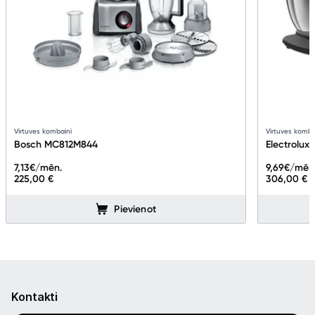
Virtuves kombaini
Virtuves komba
Bosch MC812M844
Electrolu
7,13
€/mēn.
9,69
€/mēn
225,00 €
306,00 €
Pievienot
Kontakti