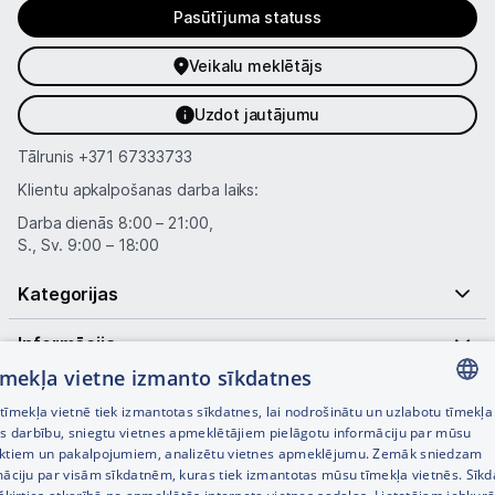
Pasūtījuma statuss
Veikalu meklētājs
Uzdot jautājumu
Tālrunis
+371 67333733
Klientu apkalpošanas darba laiks:
Darba dienās 8:00 – 21:00,
S., Sv. 9:00 – 18:00
Kategorijas
Informācija
tīmekļa vietne izmanto sīkdatnes
Noderīgas saites
īmekļa vietnē tiek izmantotas sīkdatnes, lai nodrošinātu un uzlabotu tīmekļa
LATVIAN
es darbību, sniegtu vietnes apmeklētājiem pielāgotu informāciju par mūsu
ktiem un pakalpojumiem, analizētu vietnes apmeklējumu. Zemāk sniedzam
RUSSIAN
māciju par visām sīkdatnēm, kuras tiek izmantotas mūsu tīmekļa vietnēs. Sīk