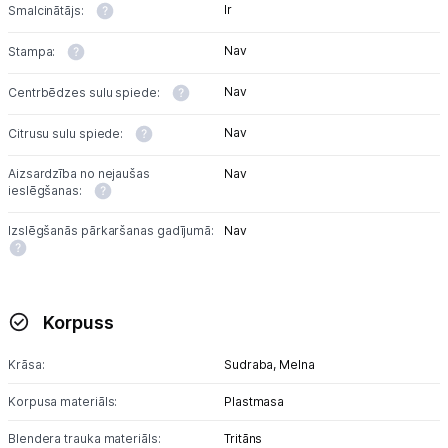
Multivārāmie katli
Ir
Smalcinātājs:
Friteri
Nav
Stampa:
Vakuuma iepakotāji
Nav
Centrbēdzes sulu spiede:
Nav
Virtuves svari
Citrusu sulu spiede:
Aizsardzība no nejaušas
Nav
Ūdens gāzēšanas aparāti
ieslēgšanas:
Mazās cepeškrāsnis
Izslēgšanās pārkaršanas gadījumā:
Nav
Mazās plītis
Ledus un saldējuma mašīnas
Korpuss
Mazās virtuves tehnikas aksesuāri
Krāsa:
Sudraba,
Melna
Klimata iekārtas
Korpusa materiāls:
Plastmasa
Blendera trauka materiāls:
Tritāns
Apģērbu kopšana