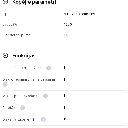
Kopējie parametri
Blenderi
Tips:
Virtuves kombains
Mikseri
Jauda (W):
1250
Virtuves kombaini
Blendera tilpums:
1.5l
Tosteri
Sviestmaižu tosteri
Funkcijas
Grili
Ir
Pulsējošā darba režīms:
Augļu žāvētāji
Diski griešanai un smalcināšanai:
Ir
Sulu spiedes
Ir
Mīklas pagatavošanai:
Gaļas maļamās mašīnas
Ir
Putotājs:
Maizes krāsnis
Ir
Disks kartupeļiem frī: