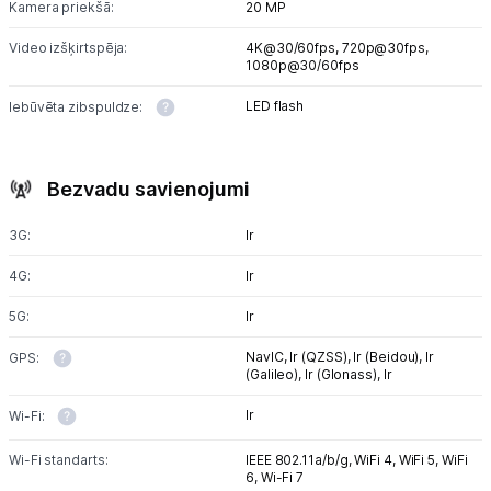
Kamera priekšā:
20 MP
Video izšķirtspēja:
4K@30/60fps,
720p@30fps,
1080p@30/60fps
LED flash
Iebūvēta zibspuldze:
Bezvadu savienojumi
3G:
Ir
4G:
Ir
5G:
Ir
NavIC,
Ir (QZSS),
Ir (Beidou),
Ir
GPS:
(Galileo),
Ir (Glonass),
Ir
Ir
Wi-Fi:
Wi-Fi standarts:
IEEE 802.11a/b/g,
WiFi 4,
WiFi 5,
WiFi
6,
Wi-Fi 7