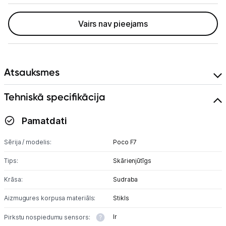
Planšetdatori un aksesuāri
Piederumi
Vairs nav pieejams
Stacionārie un bezvadu telefoni
Viedierīces
Atsauksmes
Sadzīves tehnika
Tehniskā specifikācija
Skaistumkopšana
Pamatdati
Sports un atpūta
Sērija / modelis:
Poco F7
Tips:
Skārienjūtīgs
Ražotāju atjaunota tehnika
Krāsa:
Sudraba
Aizmugures korpusa materiāls:
Stikls
Vēlmju saraksts
Ir
Pirkstu nospiedumu sensors: