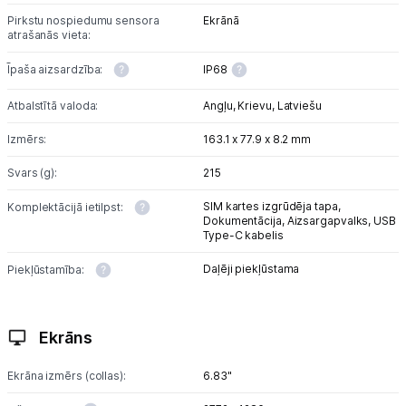
Blogs
Pirkstu nospiedumu sensora
Ekrānā
atrašanās vieta:
Piegāde un apmaksa
Īpaša aizsardzība:
IP68
Atbalstītā valoda:
Angļu,
Krievu,
Latviešu
Tehnikas izvešana
Izmērs:
163.1 x 77.9 x 8.2 mm
Uzņēmumiem
Svars (g):
215
SIM kartes izgrūdēja tapa,
Komplektācijā ietilpst:
Tet pakalpojumi
Dokumentācija,
Aizsargapvalks,
USB
Type-C kabelis
Daļēji piekļūstama
Piekļūstamība:
Kontakti
Informācija
Ekrāns
Ekrāna izmērs (collas):
6.83"