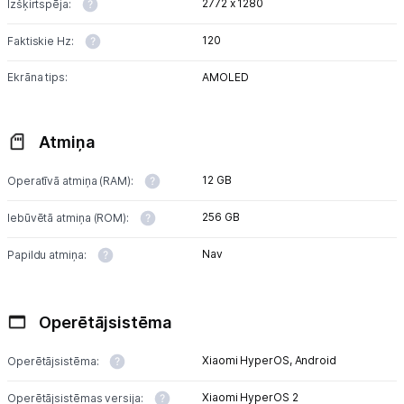
2772 x 1280
Izšķirtspēja:
120
Faktiskie Hz:
Ekrāna tips:
AMOLED
Atmiņa
12 GB
Operatīvā atmiņa (RAM):
256 GB
Iebūvētā atmiņa (ROM):
Nav
Papildu atmiņa:
Operētājsistēma
Xiaomi HyperOS,
Android
Operētājsistēma:
Xiaomi HyperOS 2
Operētājsistēmas versija: