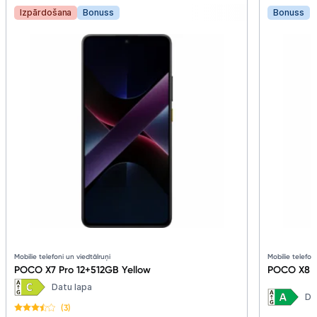
Izpārdošana
Bonuss
Bonuss
Mobilie telefoni un viedtālruņi
Mobilie telefon
POCO X7 Pro 12+512GB Yellow
POCO X8 P
Datu lapa
Da
(3)