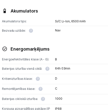
Akumulators
Akumulatora tips:
Si/C Li-Ion,
6500 mAh
Nav
Bezvadu uzlāde:
Energomarķējums
Energoefektivitātes klase (A - G):
B
64h 03min
Baterijas izturība vienā ciklā:
D
Kritienizturības klase:
C
Remontējamības klase:
1000
Baterijas cikliskā izturība:
Korpusa aizsargātības pakāpe (IP
IP68