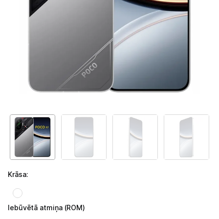
Telefoni, planšetdatori
Telefoni un aksesuāri
Mobilie telefoni un viedtālruņi
Telefona vāciņi un maciņi
Aizsargstikli
Atmiņas kartes
Akumulatori (Power bank)
Auto telefona turētāji
Krāsa
:
Lādētāji, kabeļi un adapteri
Brīvroku austiņas
Iebūvētā atmiņa (ROM)