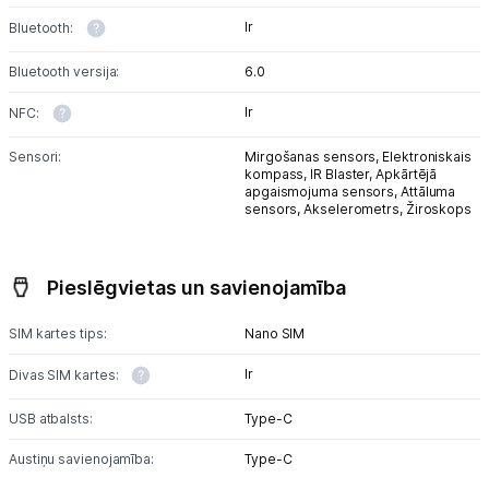
Ir
Bluetooth:
Bluetooth versija:
6.0
Ir
NFC:
Sensori:
Mirgošanas sensors,
Elektroniskais
kompass,
IR Blaster,
Apkārtējā
apgaismojuma sensors,
Attāluma
sensors,
Akselerometrs,
Žiroskops
Pieslēgvietas un savienojamība
SIM kartes tips:
Nano SIM
Ir
Divas SIM kartes:
USB atbalsts:
Type-C
Austiņu savienojamība:
Type-C