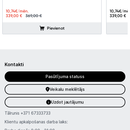
10,74
€/mē
10,74
€/mēn.
339,00 €
339,00 €
369,00 €
Pievienot
Kontakti
Pasūtījuma statuss
Veikalu meklētājs
Uzdot jautājumu
Tālrunis
+371 67333733
Klientu apkalpošanas darba laiks: