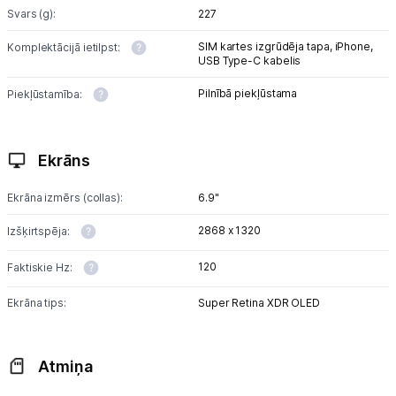
Blogs
Svars (g):
227
SIM kartes izgrūdēja tapa,
iPhone,
Komplektācijā ietilpst:
Piegāde un apmaksa
USB Type-C kabelis
Pilnībā piekļūstama
Piekļūstamība:
Tehnikas izvešana
Ekrāns
Uzņēmumiem
Ekrāna izmērs (collas):
6.9"
Tet pakalpojumi
2868 x 1320
Izšķirtspēja:
Kontakti
120
Faktiskie Hz:
Ekrāna tips:
Super Retina XDR OLED
Informācija
Atmiņa