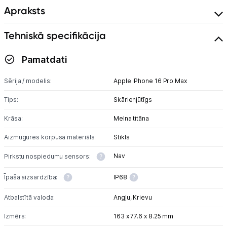
Planšetdatori un aksesuāri
Apraksts
Piederumi
Tehniskā specifikācija
Stacionārie un bezvadu telefoni
Pamatdati
Viedierīces
Sērija / modelis:
Apple iPhone 16 Pro Max
Sadzīves tehnika
Tips:
Skārienjūtīgs
Skaistumkopšana
Krāsa:
Melna titāna
Aizmugures korpusa materiāls:
Stikls
Sports un atpūta
Nav
Pirkstu nospiedumu sensors:
Ražotāju atjaunota tehnika
Īpaša aizsardzība:
IP68
Atbalstītā valoda:
Angļu,
Krievu
Vēlmju saraksts
Izmērs:
163 x 77.6 x 8.25 mm