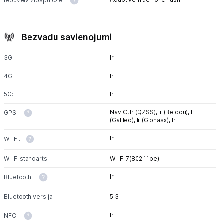
Iebūvēta zibspuldze:
Bezvadu savienojumi
3G:
Ir
4G:
Ir
5G:
Ir
NavIC,
Ir (QZSS),
Ir (Beidou),
Ir
GPS:
(Galileo),
Ir (Glonass),
Ir
Ir
Wi-Fi:
Wi-Fi standarts:
Wi-Fi 7(802.11be)
Ir
Bluetooth:
Bluetooth versija:
5.3
Ir
NFC: