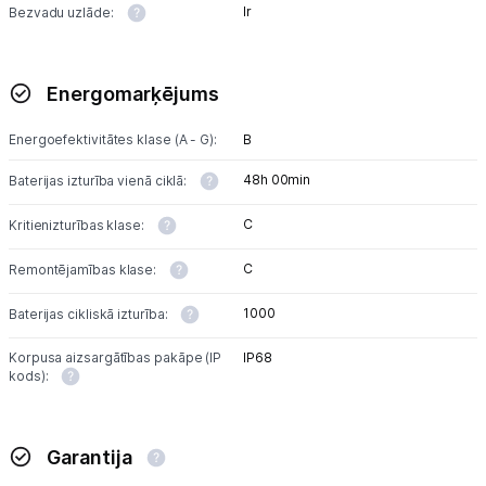
Ir
Bezvadu uzlāde:
Energomarķējums
Energoefektivitātes klase (A - G):
B
48h 00min
Baterijas izturība vienā ciklā:
C
Kritienizturības klase:
C
Remontējamības klase:
1000
Baterijas cikliskā izturība:
Korpusa aizsargātības pakāpe (IP
IP68
kods):
Garantija