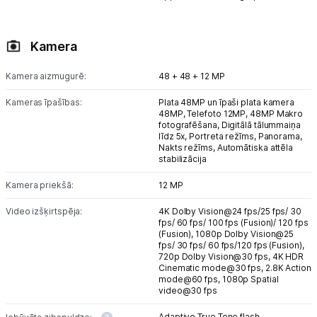
Kamera
Kamera aizmugurē:
48 + 48 + 12 MP
Kameras īpašības:
Plata 48MP un īpaši plata kamera
48MP, Telefoto 12MP, 48MP Makro
fotografēšana, Digitālā tālummaiņa
līdz 5x, Portreta režīms, Panorama,
Nakts režīms, Automātiska attēla
stabilizācija
Kamera priekšā:
12 MP
Video izšķirtspēja:
4K Dolby Vision@24 fps/25 fps/ 30
fps/ 60 fps/ 100 fps (Fusion)/ 120 fps
(Fusion),
1080p Dolby Vision@25
fps/ 30 fps/ 60 fps/120 fps (Fusion),
720p Dolby Vision@30 fps,
4K HDR
Cinematic mode@30 fps,
2.8K Action
mode@60 fps,
1080p Spatial
video@30 fps
Adaptive True Tone flash