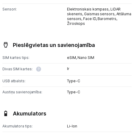
Sensori:
Elektroniskais kompass,
LiDAR
skeneris,
Gaismas sensors,
Attāluma
sensors,
Face ID,
Barometrs,
Žiroskops
Pieslēgvietas un savienojamība
SIM kartes tips:
eSIM,
Nano SIM
Ir
Divas SIM kartes:
USB atbalsts:
Type-C
Austiņu savienojamība:
Type-C
Akumulators
Akumulatora tips:
Li-lon