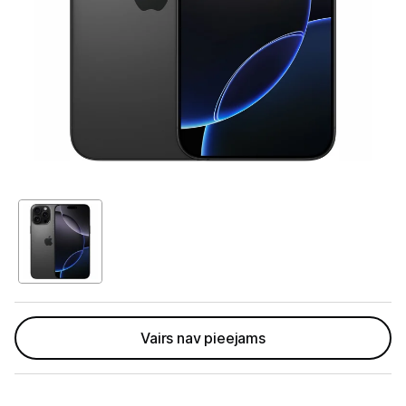
Telefoni, planšetdatori
Telefoni un aksesuāri
Mobilie telefoni un viedtālruņi
Telefona vāciņi un maciņi
Aizsargstikli
Atmiņas kartes
Akumulatori (Power bank)
Auto telefona turētāji
Lādētāji, kabeļi un adapteri
Vairs nav pieejams
Brīvroku austiņas