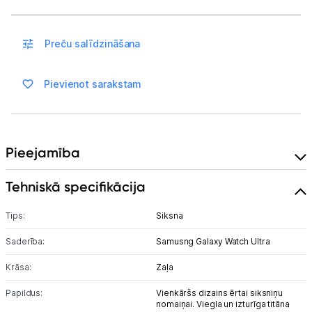
Piegāde un apmaksa
Preču salīdzināšana
Tehnikas izvešana
Pievienot sarakstam
Uzņēmumiem
Tet pakalpojumi
Pieejamība
Kontakti
Tehniskā specifikācija
Tips:
Siksna
Informācija
Saderība:
Samusng Galaxy Watch Ultra
Krāsa:
Zaļa
Papildus:
Vienkāršs dizains ērtai siksniņu
nomaiņai. Viegla un izturīga titāna