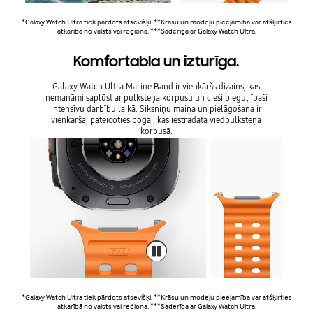
*Galaxy Watch Ultra tiek pārdots atsevišķi. **Krāsu un modeļu pieejamība var atšķirties
atkarībā no valsts vai reģiona. ***Saderīga ar Galaxy Watch Ultra.
Komfortabla un izturīga.
Galaxy Watch Ultra Marine Band ir vienkāršs dizains, kas
nemanāmi saplūst ar pulksteņa korpusu un cieši pieguļ īpaši
intensīvu darbību laikā. Siksniņu maiņa un pielāgošana ir
vienkārša, pateicoties pogai, kas iestrādāta viedpulksteņa
korpusā.
*Galaxy Watch Ultra tiek pārdots atsevišķi. **Krāsu un modeļu pieejamība var atšķirties
atkarībā no valsts vai reģiona. ***Saderīga ar Galaxy Watch Ultra.