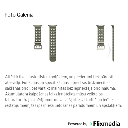
Foto Galerija
Attēli ir tikai ilustratīviem nolūkiem, un piederumi tiek pārdoti
atsevišķi. Funkcijas un specifikācijas ir precīzas tirdzniecības
sākšanas brīdī, bet var tikt mainītas bez iepriekšēja brīdinājuma.
Akumulatora kalpošanas laiks ir noteikts mūsu veiktajos
laboratoriskajos mērījumos un var atšķirties atkarībā no ierīces
iestatījumiem, tās īpašnieka lietošanas paradumiem un apstākļiem.