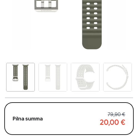
Telefoni, planšetdatori
Viedierīces
Viedpulksteņi un aproces
Viedpulksteņi
Viedie gredzeni
Fitnesa aproces
Aksesuāri viedpulksteņiem
Droni un piederumi
Izklaide un atpūta
79,90 €
Pilna summa
20,00
€
Video