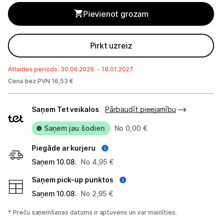
GPS
Pievienot grozam
Elektrostacijas un saules paneļi
Pirkt uzreiz
Zāles pļāvēji roboti
Sadzīves tehnika
Atlaides periods: 30.06.2026. - 18.01.2027.
Cena bez PVN 16,53 €
Skaistumkopšana
Piegādes
Saņem Tet veikalos
Pārbaudīt pieejamību
veidi
Sports un atpūta
Saņem jau šodien
No 0,00 €
Ražotāju atjaunota tehnika
Piegāde ar kurjeru
Saņem 10.08.
No 4,95 €
Vēlmju saraksts
Saņem pick-up punktos
Saņem 10.08.
No 2,95 €
Blogs
* Preču saņemšanas datums ir aptuvens un var mainīties.