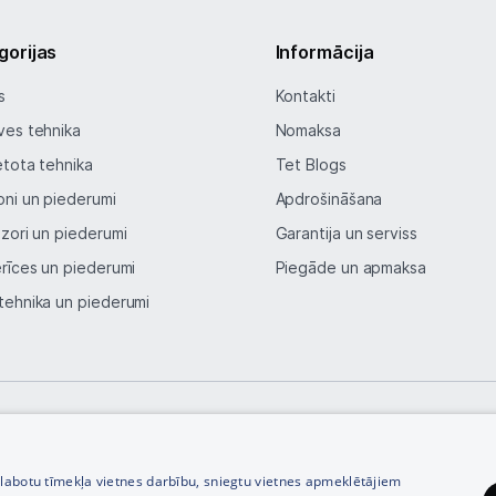
gorijas
Informācija
s
Kontakti
ves tehnika
Nomaksa
etota tehnika
Tet Blogs
oni un piederumi
Apdrošināšana
izori un piederumi
Garantija un serviss
erīces un piederumi
Piegāde un apmaksa
tehnika un piederumi
© SIA Tet 2026 -
Visas cenas norādītas EUR ar PVN 21%
zlabotu tīmekļa vietnes darbību, sniegtu vietnes apmeklētājiem