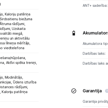
Atpūta
d
ANT+ saderība:
GPS
ājs,
Kaloriju patēriņa
Sirdssitienu biežuma
Ātruma rādījumi,
Ražotāju atjaunota tehnika
ādījumi,
Uzskaita
Akumulator
valitāti miegā,
reniņu un aktivitāšu
Vēlmju saraksts
esa līmeņa mērītājs,
Akumulatora tip
no viedtelefona
Darbības laiks:
Blogs
Iešana/nūjošana,
ana,
Aktīvi spēka treniņi,
Darbības laiks a
Piegāde un apmaksa
ājs,
Modinātājs,
unkcijas,
Ūdens izturība
Tehnikas izvešana
istances rādījumi,
Garantija
,
Kaloriju patēriņa
Uzņēmumiem
Garantija privāt