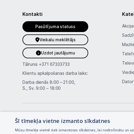
Kontakti
Kate
Akcija
Pasūtījuma statuss
Sadzī
Veikalu meklētājs
Mazli
Uzdot jautājumu
Telef
Telev
Tālrunis
+371 67333733
Viedi
Klientu apkalpošanas darba laiks:
Dator
Darba dienās 8:00 – 21:00,
S., Sv. 9:00 – 18:00
Šī tīmekļa vietne izmanto sīkdatnes
Mūsu tīmekļa vietnē tiek izmantotas sīkdatnes, lai nodrošinātu un u