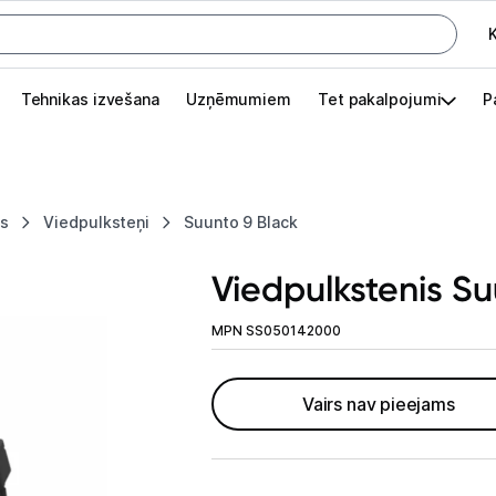
K
G
Tehnikas izvešana
Uzņēmumiem
Tet pakalpojumi
P
Pieslēgties
Pasūtījuma statuss
es
Viedpulksteņi
Suunto 9 Black
Akcijas
Viedpulkstenis Su
Outlet
apā.
MPN SS050142000
Izvēlies kāroto ierīci izdevīgāk!
TV un audio
Vairs nav pieejams
Datortehnika