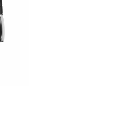
Telefoni, planšetdatori
Viedierīces
Viedpulksteņi un aproces
Viedpulksteņi
Viedie gredzeni
Fitnesa aproces
Aksesuāri viedpulksteņiem
Droni un piederumi
Izklaide un atpūta
Video