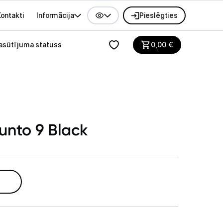
ontakti
Informācija
Pieslēgties
alvenes izvēlne
asūtījuma statuss
0,00
€
unto 9 Black