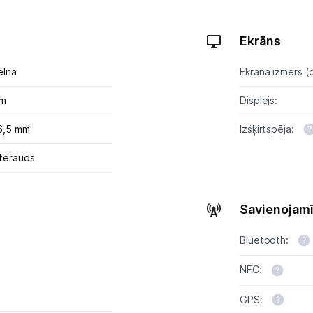
GPS
Elektrostacijas un saules paneļi
Ekrāns
Zāles pļāvēji roboti
elna
Ekrāna izmērs (c
Sadzīves tehnika
mm
Displejs:
6,5 mm
Izšķirtspēja:
Skaistumkopšana
tērauds
Sports un atpūta
Piederumi sportam
Savienojam
Viedpulksteņi
Bluetooth:
Sporta kameras
NFC:
Masāžas ierīces
GPS: