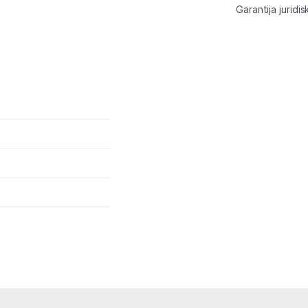
Garantija juridis
Tet pakalpojumi
Kontakti
Informācija