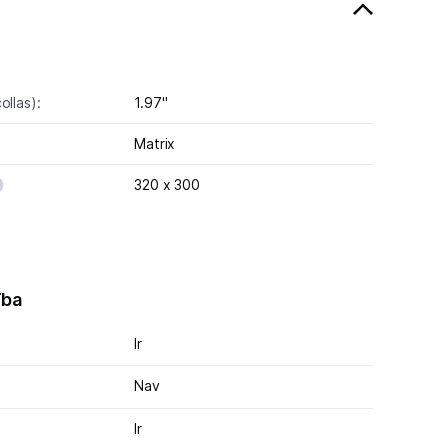
ollas):
1.97"
Matrix
320 x 300
ība
Ir
Nav
Ir