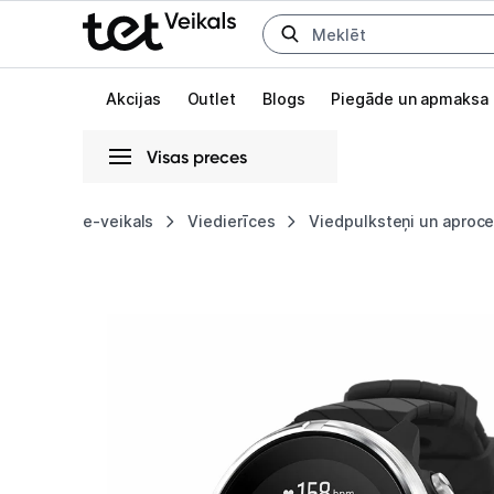
Uz kategorijam
Uz galveno saturu
Akcijas
Outlet
Blogs
Piegāde un apmaksa
Visas preces
Gaišā
Tumšā
Sistēmas
e-veikals
Viedierīces
Viedpulksteņi un aproc
Viedpulkstenis
Animācijas
Suunto
Globāls iestatījums animāciju aktivizēšanai vai deaktivizēšanai visā l
9
Black