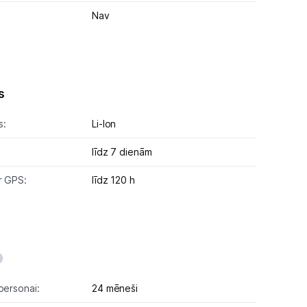
Nav
s
s:
Li-lon
līdz 7 dienām
r GPS:
līdz 120 h
personai:
24 mēneši