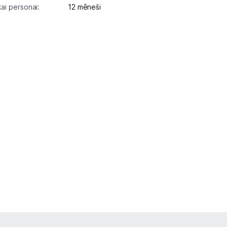
kai personai:
12 mēneši