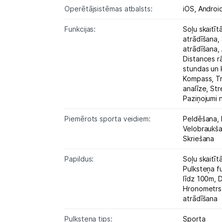
Operētājsistēmas atbalsts:
iOS,
Androi
Funkcijas:
Soļu skaitīt
atrādīšana,
atrādīšana,
Distances r
stundas un k
Kompass,
T
analīze,
Str
Paziņojumi 
Piemērots sporta veidiem:
Peldēšana,
Velobraukš
Skriešana
Papildus:
Soļu skaitīt
Pulksteņa f
līdz 100m,
D
Hronometrs
atrādīšana
Pulksteņa tips:
Sporta