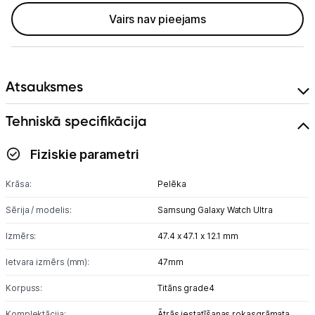
GPS
Vairs nav pieejams
Elektrostacijas un saules paneļi
Zāles pļāvēji roboti
Atsauksmes
Sadzīves tehnika
Tehniskā specifikācija
Skaistumkopšana
Fiziskie parametri
Sports un atpūta
Krāsa:
Pelēka
Piederumi sportam
Sērija / modelis:
Samsung Galaxy Watch Ultra
Viedpulksteņi
Izmērs:
47.4 x 47.1 x 12.1 mm
Sporta kameras
Ietvara izmērs (mm):
47mm
Korpuss:
Titāns grade4
Masāžas ierīces
Komplektācija:
Ātrās iestatīšanas rokasgrāmata,