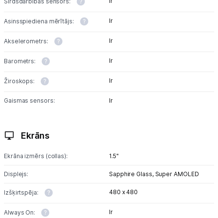
Ir
Sirdsdarbības sensors:
Tet pakalpojumi
Ir
Asinsspiediena mērītājs:
Kontakti
Ir
Akselerometrs:
Ir
Barometrs:
Informācija
Ir
Žiroskops:
Gaismas sensors:
Ir
Ekrāns
Ekrāna izmērs (collas):
1.5"
Displejs:
Sapphire Glass,
Super AMOLED
480 x 480
Izšķirtspēja:
Ir
Always On: