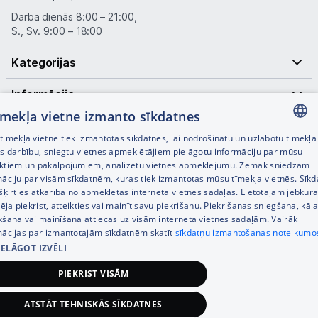
Darba dienās 8:00 – 21:00,
S., Sv. 9:00 – 18:00
Kategorijas
Informācija
tīmekļa vietne izmanto sīkdatnes
Noderīgas saites
īmekļa vietnē tiek izmantotas sīkdatnes, lai nodrošinātu un uzlabotu tīmekļa
LATVIAN
es darbību, sniegtu vietnes apmeklētājiem pielāgotu informāciju par mūsu
ktiem un pakalpojumiem, analizētu vietnes apmeklējumu. Zemāk sniedzam
RUSSIAN
māciju par visām sīkdatnēm, kuras tiek izmantotas mūsu tīmekļa vietnēs. Sīk
šķirties atkarībā no apmeklētās interneta vietnes sadaļas. Lietotājam jebkurā
ENGLISH
pēja piekrist, atteikties vai mainīt savu piekrišanu. Piekrišanas sniegšana, kā a
kšana vai mainīšana attiecas uz visām interneta vietnes sadaļām. Vairāk
mācijas par izmantotajām sīkdatnēm skatīt
sīkdatņu izmantošanas noteikumo
IELĀGOT IZVĒLI
© SIA Tet 2026 -
Visas cenas norādītas EUR ar PVN 21%
PIEKRIST VISĀM
Interneta veikala izstrāde —
ATSTĀT TEHNISKĀS SĪKDATNES