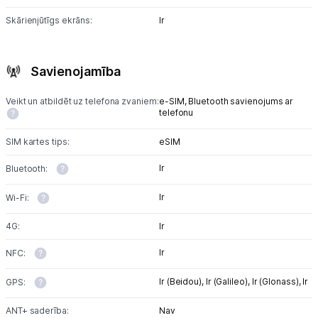
Skārienjūtīgs ekrāns:
Ir
Savienojamība
Veikt un atbildēt uz telefona zvaniem:
e-SIM,
Bluetooth savienojums ar
telefonu
SIM kartes tips:
eSIM
Ir
Bluetooth:
Ir
Wi-Fi:
4G:
Ir
Ir
NFC:
Ir (Beidou),
Ir (Galileo),
Ir (Glonass),
Ir
GPS:
ANT+ saderība:
Nav