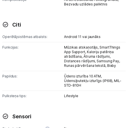
Atpūta
Bezvadu uzlādes paliktnis
GPS
Citi
Ražotāju atjaunota tehnika
Operētājsistēmas atbalsts:
Android 11 vai jaunāks
Funkcijas:
Mūzikas atskaņotājs,
SmartThings
Vēlmju saraksts
App Support,
Kaloriju patēriņa
atrādīšana,
Ātruma rādījumi,
Distances rādījumi,
Samsung Pay,
Blogs
Runas pārvēršana tekstā,
Bixby
Papildus:
Ūdens izturība 10 ATM,
Ūdens/putekļu izturīgs (IP68),
MIL-
Piegāde un apmaksa
STD-810H
Pulksteņa tips:
Lifestyle
Tehnikas izvešana
Uzņēmumiem
Sensori