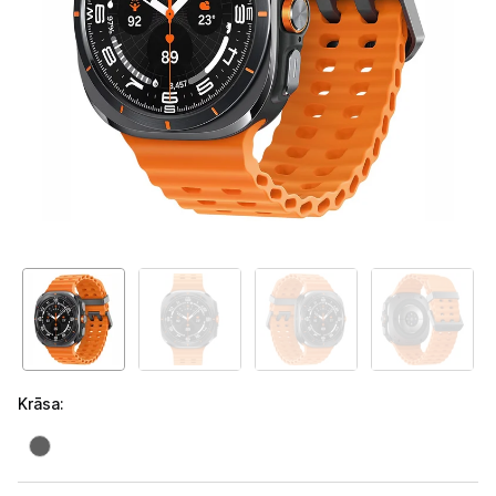
Telefoni, planšetdatori
Viedierīces
Viedpulksteņi un aproces
Viedpulksteņi
Viedie gredzeni
Fitnesa aproces
Aksesuāri viedpulksteņiem
Droni un piederumi
Krāsa
:
Izklaide un atpūta
Video