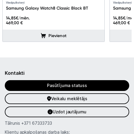
Viedpulksteņi
Viedpulksteņi
Samsung Galaxy Watch8 Classic Black BT
Samsung G
14,85
€/mēn.
14,85
€/mē
469,00 €
469,00 €
Pievienot
Kontakti
Pasūtījuma statuss
Veikalu meklētājs
Uzdot jautājumu
Tālrunis
+371 67333733
Klientu apkalpošanas darba laiks: