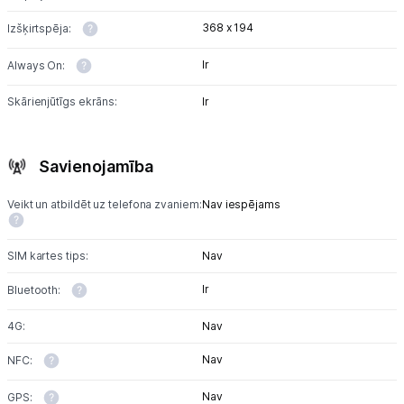
368 x 194
Izšķirtspēja:
Ir
Always On:
Skārienjūtīgs ekrāns:
Ir
Savienojamība
Veikt un atbildēt uz telefona zvaniem:
Nav iespējams
SIM kartes tips:
Nav
Ir
Bluetooth:
4G:
Nav
Nav
NFC:
Nav
GPS: