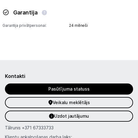
Garantija
Garantija privātpersonai:
24 mēneši
Kontakti
Pasūtījuma statuss
Veikalu meklētājs
Uzdot jautājumu
Tālrunis
+371 67333733
Klientu apkalpošanas darba laiks: