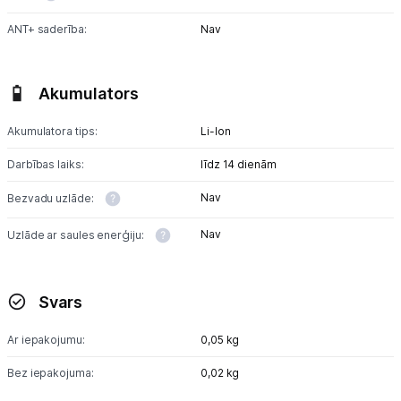
ANT+ saderība:
Nav
Akumulators
Akumulatora tips:
Li-lon
Darbības laiks:
līdz 14 dienām
Nav
Bezvadu uzlāde:
Nav
Uzlāde ar saules enerģiju:
Svars
Ar iepakojumu:
0,05 kg
Bez iepakojuma:
0,02 kg