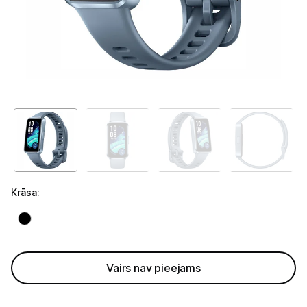
Telefoni, planšetdatori
Viedierīces
Viedpulksteņi un aproces
Viedpulksteņi
Viedie gredzeni
Fitnesa aproces
Aksesuāri viedpulksteņiem
Krāsa
:
Droni un piederumi
Izklaide un atpūta
Vairs nav pieejams
Video