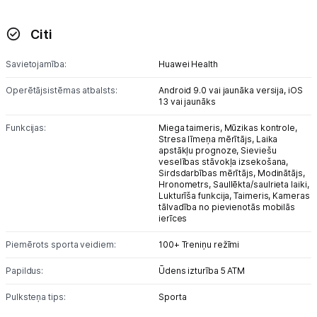
Atpūta
Citi
GPS
Savietojamība:
Huawei Health
Ražotāju atjaunota tehnika
Operētājsistēmas atbalsts:
Android 9.0 vai jaunāka versija,
iOS
13 vai jaunāks
Vēlmju saraksts
Funkcijas:
Miega taimeris,
Mūzikas kontrole,
Stresa līmeņa mērītājs,
Laika
apstākļu prognoze,
Sieviešu
Blogs
veselības stāvokļa izsekošana,
Sirdsdarbības mērītājs,
Modinātājs,
Hronometrs,
Saullēkta/saulrieta laiki,
Lukturīša funkcija,
Taimeris,
Kameras
Piegāde un apmaksa
tālvadība no pievienotās mobilās
ierīces
Tehnikas izvešana
Piemērots sporta veidiem:
100+ Treniņu režīmi
Papildus:
Ūdens izturība 5 ATM
Uzņēmumiem
Pulksteņa tips:
Sporta