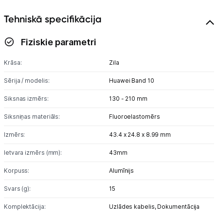
GPS
Tehniskā specifikācija
Elektrostacijas un saules paneļi
Fiziskie parametri
Zāles pļāvēji roboti
Krāsa:
Zila
Sadzīves tehnika
Sērija / modelis:
Huawei Band 10
Skaistumkopšana
Siksnas izmērs:
130 - 210 mm
Sports un atpūta
Siksniņas materiāls:
Fluoroelastomērs
Izmērs:
43.4 x 24.8 x 8.99 mm
Piederumi sportam
Ietvara izmērs (mm):
43mm
Viedpulksteņi
Korpuss:
Alumīnijs
Sporta kameras
Svars (g):
15
Masāžas ierīces
Komplektācija:
Uzlādes kabelis,
Dokumentācija