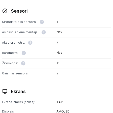
Tet pakalpojumi
Sensori
Kontakti
Ir
Sirdsdarbības sensors:
Nav
Asinsspiediena mērītājs:
Informācija
Ir
Akselerometrs:
Nav
Barometrs:
Ir
Žiroskops:
Gaismas sensors:
Ir
Ekrāns
Ekrāna izmērs (collas):
1.47"
Displejs:
AMOLED