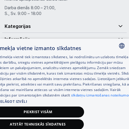
Darba dienās 8:00 – 21:00,
S., Sv. 9:00 – 18:00
Kategorijas
Informācija
tīmekļa vietne izmanto sīkdatnes
Noderīgas saites
īmekļa vietnē tiek izmantotas sīkdatnes, lai nodrošinātu un uzlabotu tīmekļa
LATVIAN
es darbību, sniegtu vietnes apmeklētājiem pielāgotu informāciju par mūsu
ktiem un pakalpojumiem, analizētu vietnes apmeklējumu. Zemāk sniedzam
RUSSIAN
māciju par visām sīkdatnēm, kuras tiek izmantotas mūsu tīmekļa vietnēs. Sīk
šķirties atkarībā no apmeklētās interneta vietnes sadaļas. Lietotājam jebkurā
ENGLISH
pēja piekrist, atteikties vai mainīt savu piekrišanu. Piekrišanas sniegšana, kā a
kšana vai mainīšana attiecas uz visām interneta vietnes sadaļām. Vairāk
mācijas par izmantotajām sīkdatnēm skatīt
sīkdatņu izmantošanas noteikumo
IELĀGOT IZVĒLI
© SIA Tet 2026 -
Visas cenas norādītas EUR ar PVN 21%
PIEKRIST VISĀM
Interneta veikala izstrāde —
ATSTĀT TEHNISKĀS SĪKDATNES