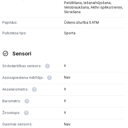
Atpūta
Peldēšana,
Iešana/nūjošana,
Velobraukšana,
Aktīvi spēka treniņi,
Skriešana
GPS
Papildus:
Ūdens izturība 5 ATM
Ražotāju atjaunota tehnika
Pulksteņa tips:
Sporta
Vēlmju saraksts
Sensori
Blogs
Ir
Sirdsdarbības sensors:
Nav
Asinsspiediena mērītājs:
Piegāde un apmaksa
Ir
Akselerometrs:
Tehnikas izvešana
Ir
Barometrs:
Ir
Žiroskops:
Uzņēmumiem
Gaismas sensors:
Nav