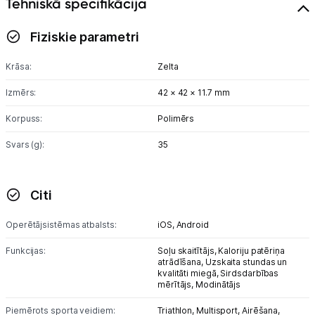
Tehniskā specifikācija
GPS
Elektrostacijas un saules paneļi
Fiziskie parametri
Zāles pļāvēji roboti
Krāsa:
Zelta
Izmērs:
42 × 42 × 11.7 mm
Sadzīves tehnika
Korpuss:
Polimērs
Skaistumkopšana
Svars (g):
35
Sports un atpūta
Citi
Piederumi sportam
Operētājsistēmas atbalsts:
iOS,
Android
Viedpulksteņi
Funkcijas:
Soļu skaitītājs,
Kaloriju patēriņa
Sporta kameras
atrādīšana,
Uzskaita stundas un
kvalitāti miegā,
Sirdsdarbības
mērītājs,
Modinātājs
Masāžas ierīces
Piemērots sporta veidiem:
Triathlon,
Multisport,
Airēšana,