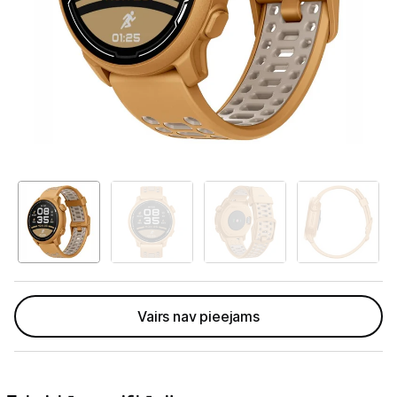
Telefoni, planšetdatori
Viedierīces
Viedpulksteņi un aproces
Viedpulksteņi
Viedie gredzeni
Fitnesa aproces
Aksesuāri viedpulksteņiem
Droni un piederumi
Vairs nav pieejams
Izklaide un atpūta
Video