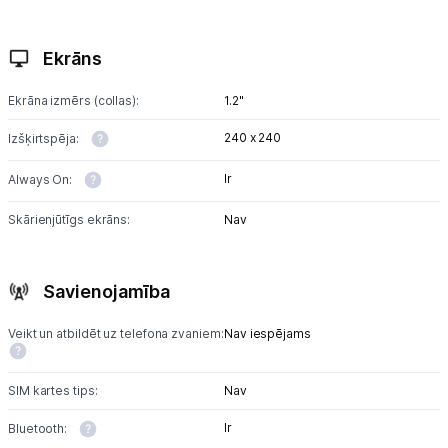
Tet pakalpojumi
Ekrāns
Kontakti
Ekrāna izmērs (collas):
1.2"
Informācija
240 x 240
Izšķirtspēja:
Ir
Always On:
Skārienjūtīgs ekrāns:
Nav
Savienojamība
Veikt un atbildēt uz telefona zvaniem:
Nav iespējams
SIM kartes tips:
Nav
Ir
Bluetooth: