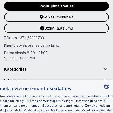
Pasūtījuma statuss
Veikalu meklētājs
Uzdot jautājumu
Tālrunis
+371 67333733
Klientu apkalpošanas darba laiks:
Darba dienās 8:00 – 21:00,
S., Sv. 9:00 – 18:00
Kategorijas
Informācija
tīmekļa vietne izmanto sīkdatnes
Noderīgas saites
īmekļa vietnē tiek izmantotas sīkdatnes, lai nodrošinātu un uzlabotu tīmekļa
LATVIAN
es darbību, sniegtu vietnes apmeklētājiem pielāgotu informāciju par mūsu
ktiem un pakalpojumiem, analizētu vietnes apmeklējumu. Zemāk sniedzam
RUSSIAN
māciju par visām sīkdatnēm, kuras tiek izmantotas mūsu tīmekļa vietnēs. Sīk