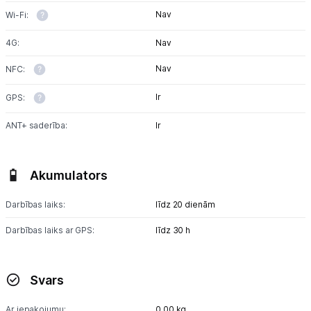
Nav
Wi-Fi:
4G:
Nav
Nav
NFC:
Ir
GPS:
ANT+ saderība:
Ir
Akumulators
Darbības laiks:
līdz 20 dienām
Darbības laiks ar GPS:
līdz 30 h
Svars
Ar iepakojumu:
0,00 kg