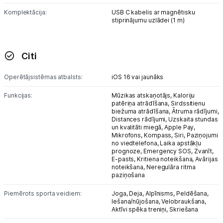
Tet pakalpojumi
Komplektācija:
USB C kabelis ar magnētisku
stiprinājumu uzlādei (1 m)
Kontakti
Citi
Informācija
Operētājsistēmas atbalsts:
iOS 16 vai jaunāks
Funkcijas:
Mūzikas atskaņotājs,
Kaloriju
patēriņa atrādīšana,
Sirdssitienu
biežuma atrādīšana,
Ātruma rādījumi,
Distances rādījumi,
Uzskaita stundas
un kvalitāti miegā,
Apple Pay,
Mikrofons,
Kompass,
Siri,
Paziņojumi
no viedtelefona,
Laika apstākļu
prognoze,
Emergency SOS,
Zvanīt,
E-pasts,
Kritiena noteikšana,
Avārijas
noteikšana,
Neregulāra ritma
paziņošana
Piemērots sporta veidiem:
Joga,
Deja,
Alpīnisms,
Peldēšana,
Iešana/nūjošana,
Velobraukšana,
Aktīvi spēka treniņi,
Skriešana