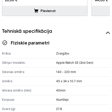
25,00 €
149,00 €
Atpūta
Pievienot
GPS
Ražotāju atjaunota tehnika
Tehniskā specifikācija
Fiziskie parametri
Vēlmju saraksts
Krāsa:
Zvaigžņu
Blogs
Sērija / modelis:
Apple Watch SE (2nd Gen)
Piegāde un apmaksa
Siksnas izmērs:
140 - 220 mm
Izmērs:
40 x 34 x 10.7 mm
Tehnikas izvešana
Ietvara izmērs (mm):
40mm
Korpuss:
Alumīnijs
Uzņēmumiem
Svars (g):
27.8