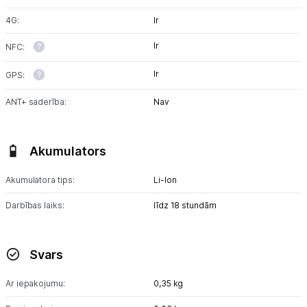
4G:
Ir
Ir
NFC:
Ir
GPS:
ANT+ saderība:
Nav
Akumulators
Akumulatora tips:
Li-lon
Darbības laiks:
līdz 18 stundām
Svars
Ar iepakojumu:
0,35 kg