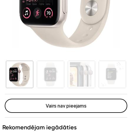
Telefoni, planšetdatori
Sport
Band
Viedierīces
Viedpulksteņi un aproces
Viedpulksteņi
Viedie gredzeni
Fitnesa aproces
Aksesuāri viedpulksteņiem
Droni un piederumi
Vairs nav pieejams
Izklaide un atpūta
Video
Rekomendējam iegādāties