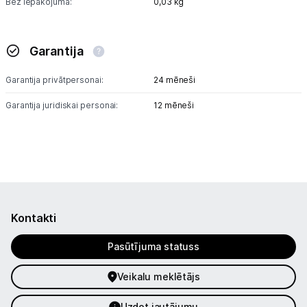
Bez iepakojuma:
0,03 kg
Garantija
Garantija privātpersonai:
24 mēneši
Garantija juridiskai personai:
12 mēneši
Kontakti
Pasūtījuma statuss
Veikalu meklētājs
Uzdot jautājumu