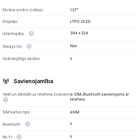
Ekrāna izmērs (collas):
1.57"
Displejs:
LTPO OLED
394 x 324
Izšķirtspēja:
Nav
Always On:
Skārienjūtīgs ekrāns:
Ir
Savienojamība
Veikt un atbildēt uz telefona zvaniem:
e-SIM,
Bluetooth savienojums ar
telefonu
SIM kartes tips:
eSIM
Ir
Bluetooth:
Ir
Wi-Fi: