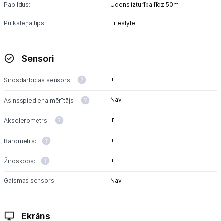
Papildus:
Ūdens izturība līdz 50m
Pulksteņa tips:
Lifestyle
Sensori
Ir
Sirdsdarbības sensors:
Nav
Asinsspiediena mērītājs:
Ir
Akselerometrs:
Ir
Barometrs:
Ir
Žiroskops:
Gaismas sensors:
Nav
Ekrāns