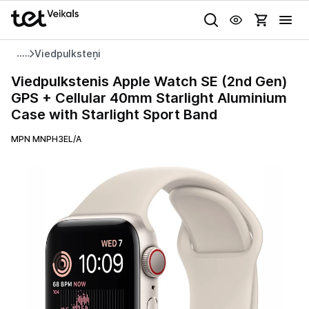
Uz kategorijam
Uz galveno saturu
Viedpulksteņi
Pieslēgties
Viedpulkstenis
Viedpulkstenis Apple Watch SE (2nd Gen)
Apple
GPS + Cellular 40mm Starlight Aluminium
Pasūtījuma statuss
Watch
Case with Starlight Sport Band
SE
Gaišā
Tumšā
Sistēmas
(2nd
MPN MNPH3EL/A
Akcijas
Gen)
GPS
Animācijas
Outlet
+
Globāls iestatījums animāciju aktivizēšanai vai deaktivizēšanai visā
Cellular
lapā.
Izvēlies kāroto ierīci izdevīgāk!
40mm
Starlight
TV un audio
Aluminium
Case
Datortehnika
with
Starlight