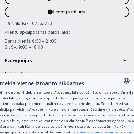
Uzdot jautājumu
Tālrunis
+371 67333733
Klientu apkalpošanas darba laiks:
Darba dienās 8:00 – 21:00,
S., Sv. 9:00 – 18:00
Kategorijas
Informācija
tīmekļa vietne izmanto sīkdatnes
Noderīgas saites
īmekļa vietnē tiek izmantotas sīkdatnes, lai nodrošinātu un uzlabotu tīmekļa
LATVIAN
es darbību, sniegtu vietnes apmeklētājiem pielāgotu informāciju par mūsu
ktiem un pakalpojumiem, analizētu vietnes apmeklējumu. Zemāk sniedzam
RUSSIAN
māciju par visām sīkdatnēm, kuras tiek izmantotas mūsu tīmekļa vietnēs. Sīk
šķirties atkarībā no apmeklētās interneta vietnes sadaļas. Lietotājam jebkurā
ENGLISH
pēja piekrist, atteikties vai mainīt savu piekrišanu. Piekrišanas sniegšana, kā a
kšana vai mainīšana attiecas uz visām interneta vietnes sadaļām. Vairāk
mācijas par izmantotajām sīkdatnēm skatīt
sīkdatņu izmantošanas noteikumo