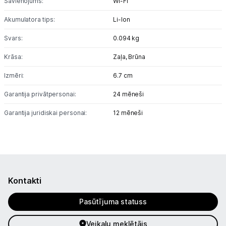
Savienojums:
Wi-Fi
Akumulatora tips:
Li-lon
Uzņēmumiem
Svars:
0.094 kg
Tet pakalpojumi
Krāsa:
Zaļa,
Brūna
Izmēri:
6.7 cm
Kontakti
Garantija privātpersonai:
24 mēneši
Informācija
Garantija juridiskai personai:
12 mēneši
Kontakti
Pasūtījuma statuss
Veikalu meklētājs