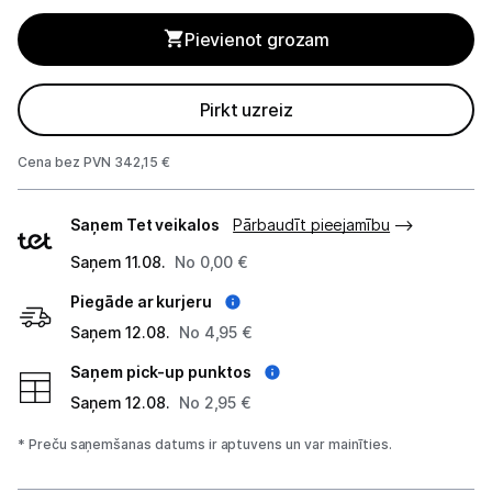
Elektrostacijas un saules paneļi
Pievienot grozam
Zāles pļāvēji roboti
Sadzīves tehnika
Pirkt uzreiz
Skaistumkopšana
Cena bez PVN 342,15 €
Piegādes
Sports un atpūta
Saņem Tet veikalos
Pārbaudīt pieejamību
veidi
Piederumi sportam
Saņem 11.08.
No 0,00 €
Piegāde ar kurjeru
Atpūta
Saņem 12.08.
No 4,95 €
Elektriskie skrejriteņi
Saņem pick-up punktos
Saņem 12.08.
No 2,95 €
Droni
* Preču saņemšanas datums ir aptuvens un var mainīties.
Dronu aksesuāri