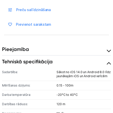
Sonāri makšķerēšanai
Preču salīdzināšana
Dārza grili
Pievienot sarakstam
Termosi un termokrūzes
GPS
Ražotāju atjaunota tehnika
Pieejamība
Tehniskā specifikācija
Vēlmju saraksts
Sadarbība:
Sākot no iOS 14.0 un Android 8.0 līdz
jaunākajām iOS un Android ierīcēm
Blogs
Mērīšanas dziļums:
0.15 - 100m
Piegāde un apmaksa
Darba temperatūra:
-20°C to 40°C
Darbības rādiuss:
120 m
Tehnikas izvešana