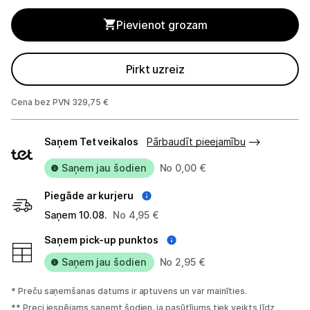
Elektrostacijas un saules paneļi
Pievienot grozam
Zāles pļāvēji roboti
Sadzīves tehnika
Pirkt uzreiz
Skaistumkopšana
Cena bez PVN 329,75 €
Piegādes
Sports un atpūta
Saņem Tet veikalos
Pārbaudīt pieejamību
veidi
Piederumi sportam
Saņem jau šodien
No 0,00 €
Atpūta
Piegāde ar kurjeru
Saņem 10.08.
No 4,95 €
Elektriskie skrejriteņi
Saņem pick-up punktos
Droni
Saņem jau šodien
No 2,95 €
Dronu aksesuāri
* Preču saņemšanas datums ir aptuvens un var mainīties.
** Preci iespējams saņemt šodien, ja pasūtījums tiek veikts līdz