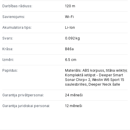
Darbības rādiuss:
120 m
Uzņēmumiem
Savienojums:
Wi-Fi
Akumulatora tips:
Li-lon
Tet pakalpojumi
Svars:
0.092 kg
Kontakti
Krāsa:
Bēša
Izmēri:
6.5 cm
Informācija
Papildus:
Materiāls: ABS korpuss, titāna ieliktņi;
Komplektā ietilpst - Deeper Smart
Sonar Chirp+ 2, Westin W6 Sport 15
saulesbrilles, Deeper Neck šalle
Garantija privātpersonai:
24 mēneši
Garantija juridiskai personai:
12 mēneši