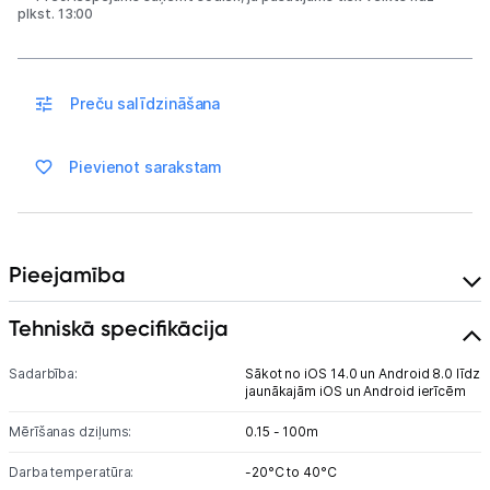
Sonāri makšķerēšanai
plkst. 13:00
Dārza grili
Preču salīdzināšana
Termosi un termokrūzes
GPS
Pievienot sarakstam
Ražotāju atjaunota tehnika
Pieejamība
Vēlmju saraksts
Tehniskā specifikācija
Blogs
Sadarbība:
Sākot no iOS 14.0 un Android 8.0 līdz
jaunākajām iOS un Android ierīcēm
Piegāde un apmaksa
Mērīšanas dziļums:
0.15 - 100m
Darba temperatūra:
-20°C to 40°C
Tehnikas izvešana