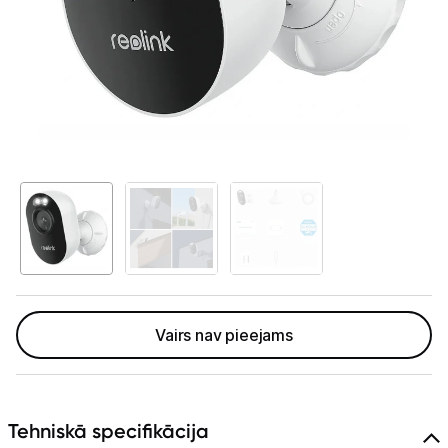
Telefoni, planšetdatori
Viedierīces
Viedpulksteņi un aproces
Droni un piederumi
Izklaide un atpūta
Video
Sporta kameras
Sporta kameru aksesuāri
Vairs nav pieejams
Video novērošanas kameras
Videoreģistratori
Tehniskā specifikācija