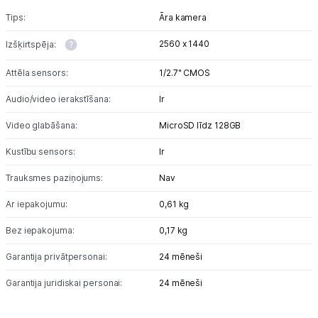
GPS
Tips:
Āra kamera
Elektrostacijas un saules paneļi
2560 x 1440
Izšķirtspēja:
Zāles pļāvēji roboti
Attēla sensors:
1/2.7" CMOS
Sadzīves tehnika
Audio/video ierakstīšana:
Ir
Video glabāšana:
MicroSD līdz 128GB
Skaistumkopšana
Kustību sensors:
Ir
Sports un atpūta
Trauksmes paziņojums:
Nav
Ražotāju atjaunota tehnika
Ar iepakojumu:
0,61 kg
Bez iepakojuma:
0,17 kg
Vēlmju saraksts
Garantija privātpersonai:
24 mēneši
Garantija juridiskai personai:
24 mēneši
Blogs