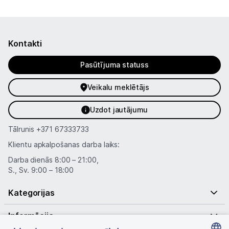
Piegāde un apmaksa
Tehnikas izvešana
Kontakti
Pasūtījuma statuss
Uzņēmumiem
Veikalu meklētājs
Tet pakalpojumi
Uzdot jautājumu
Tālrunis
+371 67333733
Kontakti
Klientu apkalpošanas darba laiks:
Darba dienās 8:00 – 21:00,
Informācija
S., Sv. 9:00 – 18:00
Kategorijas
Informācija