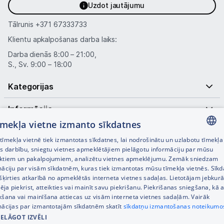
Uzdot jautājumu
Tālrunis
+371 67333733
Klientu apkalpošanas darba laiks:
Darba dienās 8:00 – 21:00,
S., Sv. 9:00 – 18:00
Kategorijas
Informācija
tīmekļa vietne izmanto sīkdatnes
Noderīgas saites
īmekļa vietnē tiek izmantotas sīkdatnes, lai nodrošinātu un uzlabotu tīmekļa
LATVIAN
es darbību, sniegtu vietnes apmeklētājiem pielāgotu informāciju par mūsu
ktiem un pakalpojumiem, analizētu vietnes apmeklējumu. Zemāk sniedzam
RUSSIAN
māciju par visām sīkdatnēm, kuras tiek izmantotas mūsu tīmekļa vietnēs. Sīk
šķirties atkarībā no apmeklētās interneta vietnes sadaļas. Lietotājam jebkurā
ENGLISH
pēja piekrist, atteikties vai mainīt savu piekrišanu. Piekrišanas sniegšana, kā a
kšana vai mainīšana attiecas uz visām interneta vietnes sadaļām. Vairāk
mācijas par izmantotajām sīkdatnēm skatīt
sīkdatņu izmantošanas noteikumo
IELĀGOT IZVĒLI
© SIA Tet 2026 -
Visas cenas norādītas EUR ar PVN 21%