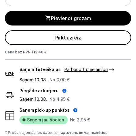
GPS
Elektrostacijas un saules paneļi
Pievienot grozam
Zāles pļāvēji roboti
Pirkt uzreiz
Sadzīves tehnika
Cena bez PVN 112,40 €
Skaistumkopšana
Piegādes
Saņem Tet veikalos
Pārbaudīt pieejamību
veidi
Sports un atpūta
Saņem 10.08.
No 0,00 €
Ražotāju atjaunota tehnika
Piegāde ar kurjeru
Saņem 10.08.
No 4,95 €
Vēlmju saraksts
Saņem pick-up punktos
Saņem jau šodien
No 2,95 €
Blogs
* Preču saņemšanas datums ir aptuvens un var mainīties.