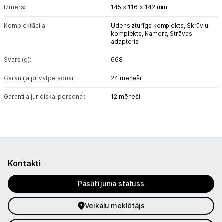
Izmērs:
145 × 116 × 142 mm
Komplektācija:
Ūdensizturīgs komplekts,
Skrūvju
komplekts,
Kamera,
Strāvas
adapteris
Svars (g):
668
Garantija privātpersonai:
24 mēneši
Garantija juridiskai personai:
12 mēneši
Kontakti
Pasūtījuma statuss
Veikalu meklētājs