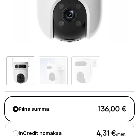
Telefoni, planšetdatori
Viedierīces
Viedpulksteņi un aproces
Droni un piederumi
Izklaide un atpūta
Video
Sporta kameras
Sporta kameru aksesuāri
136,00
€
Pilna summa
Video novērošanas kameras
Videoreģistratori
4,31
€
InCredit nomaksa
/mēn.