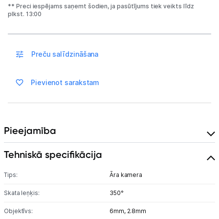
** Preci iespējams saņemt šodien, ja pasūtījums tiek veikts līdz
Piegāde un apmaksa
plkst. 13:00
Tehnikas izvešana
Preču salīdzināšana
Uzņēmumiem
Pievienot sarakstam
Tet pakalpojumi
Kontakti
Pieejamība
Tehniskā specifikācija
Informācija
Tips:
Āra kamera
Skata leņķis:
350°
Objektīvs:
6mm,
2.8mm