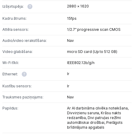
2880 × 1620
Izšķirtspēja:
Kadru ātrums:
15fps
Attēla sensors:
1/2.7" progressive scan CMOS
Audio/video ierakstīšana:
Nav
Video glabāšana:
micro SD card (Up to 512 GB)
Wi-Fi tīkli:
IEEE802.12b/g/n
Ir
Ethernet:
Kustību sensors:
Ir
Trauksmes paziņojums:
Nav
Papildus:
Ar AI darbināma cilvēka noteikšana,
Divvirzienu saruna,
Krāsu nakts
redzamība,
Divi patruļas režīmi
automātiskai drošībai,
Pielāgots
brīdinājuma apgabals