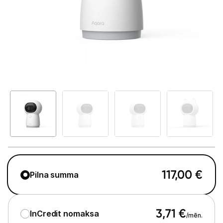
Telefoni, planšetdatori
Viedierīces
Viedpulksteņi un aproces
Droni un piederumi
Izklaide un atpūta
Video
Sporta kameras
Sporta kameru aksesuāri
117,00
€
Pilna summa
Video novērošanas kameras
Videoreģistratori
3,71
€
InCredit nomaksa
/mēn.