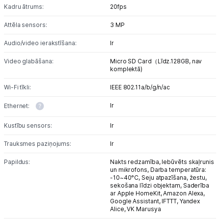
Kadru ātrums:
20fps
Attēla sensors:
3 MP
Audio/video ierakstīšana:
Ir
Video glabāšana:
Micro SD Card（Līdz.128GB, nav
komplektā)
Wi-Fi tīkli:
IEEE 802.11a/b/g/n/ac
Ir
Ethernet:
Kustību sensors:
Ir
Trauksmes paziņojums:
Ir
Papildus:
Nakts redzamība,
Iebūvēts skaļrunis
un mikrofons,
Darba temperatūra:
-10~40°C,
Seju atpazīšana, žestu,
sekošana līdzi objektam,
Saderība
ar Apple HomeKit, Amazon Alexa,
Google Assistant, IFTTT, Yandex
Alice, VK Marusya