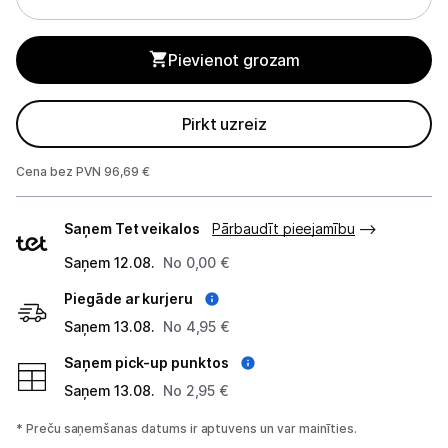
GPS
Elektrostacijas un saules paneļi
Pievienot grozam
Zāles pļāvēji roboti
Pirkt uzreiz
Sadzīves tehnika
Cena bez PVN 96,69 €
Skaistumkopšana
Piegādes
Saņem Tet veikalos
Pārbaudīt pieejamību
veidi
Sports un atpūta
Saņem 12.08.
No 0,00 €
Ražotāju atjaunota tehnika
Piegāde ar kurjeru
Saņem 13.08.
No 4,95 €
Vēlmju saraksts
Saņem pick-up punktos
Saņem 13.08.
No 2,95 €
Blogs
* Preču saņemšanas datums ir aptuvens un var mainīties.