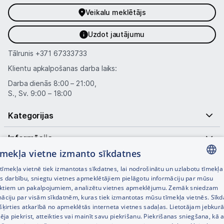
Veikalu meklētājs
Uzdot jautājumu
Tālrunis
+371 67333733
Klientu apkalpošanas darba laiks:
Darba dienās 8:00 – 21:00,
S., Sv. 9:00 – 18:00
Kategorijas
Informācija
tīmekļa vietne izmanto sīkdatnes
Noderīgas saites
īmekļa vietnē tiek izmantotas sīkdatnes, lai nodrošinātu un uzlabotu tīmekļa
LATVIAN
es darbību, sniegtu vietnes apmeklētājiem pielāgotu informāciju par mūsu
ktiem un pakalpojumiem, analizētu vietnes apmeklējumu. Zemāk sniedzam
RUSSIAN
māciju par visām sīkdatnēm, kuras tiek izmantotas mūsu tīmekļa vietnēs. Sīk
šķirties atkarībā no apmeklētās interneta vietnes sadaļas. Lietotājam jebkurā
ENGLISH
pēja piekrist, atteikties vai mainīt savu piekrišanu. Piekrišanas sniegšana, kā a