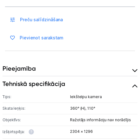
Piegāde un apmaksa
Preču salīdzināšana
Tehnikas izvešana
Pievienot sarakstam
Uzņēmumiem
Tet pakalpojumi
Pieejamība
Kontakti
Tehniskā specifikācija
Tips:
Iekštelpu kamera
Informācija
Skata leņķis:
360° (H),
110°
Objektīvs:
Ražotājs informāciju nav norādījis
2304 × 1296
Izšķirtspēja: