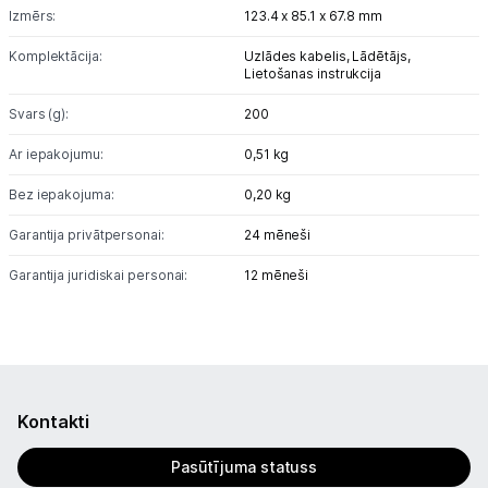
Izmērs:
123.4 x 85.1 x 67.8 mm
Komplektācija:
Uzlādes kabelis,
Lādētājs,
Lietošanas instrukcija
Svars (g):
200
Ar iepakojumu:
0,51 kg
Bez iepakojuma:
0,20 kg
Garantija privātpersonai:
24 mēneši
Garantija juridiskai personai:
12 mēneši
Kontakti
Pasūtījuma statuss