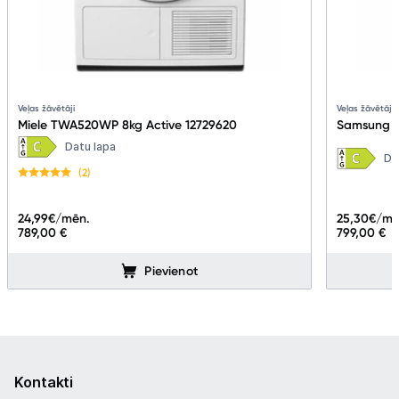
Veļas žāvētāji
Veļas žāvētāji
Miele TWA520WP 8kg Active 12729620
Samsung 
Datu lapa
Da
(2)
25,30
€/mē
24,99
€/mēn.
799,00 €
789,00 €
Pievienot
Kontakti