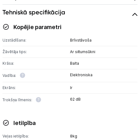
Tehniskā specifikācija
Kopējie parametri
Uzstādīšana:
Brīvstāvoša
Žāvētāja tips:
Ar siltumsūkni
Krāsa:
Balta
Elektroniska
Vadība:
Ekrāns:
Ir
62 dB
Trokšņa līmenis:
Ietilpība
Veļas ietilpība:
8kg