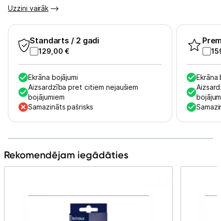
Tet pakalpojumi
Uzzini vairāk
Kontakti
Standarts
/ 2 gadi
Pre
129,00
€
15
Informācija
Ekrāna bojājumi
Ekrāna 
Aizsardzība pret citiem nejaušiem
Aizsard
bojājumiem
bojāju
Samazināts pašrisks
Samazin
Rekomendējam iegādāties