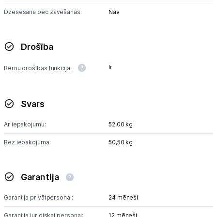
Dzesēšana pēc žāvēšanas:
Nav
Drošība
Ir
Bērnu drošības funkcija:
Svars
Ar iepakojumu:
52,00 kg
Bez iepakojuma:
50,50 kg
Garantija
Garantija privātpersonai:
24 mēneši
Garantija juridiskai personai:
12 mēneši