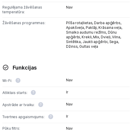
Regulējama žāvēšanas
Nav
temperatūra:
Žāvēšanas programmas:
Plīša rotaļlietas,
Darba apģērbs,
Apakšveļa,
Paklāji,
Krāsaina veļa,
Smalko audumu režīms,
Dūnu
apģērbi,
Krekli,
Mix,
Dvieļi,
Vilna,
Sintētika,
Jaukti apģērbi,
Sega,
Džinss,
Gultas veļa
Funkcijas
Nav
Wi-Fi:
Ir
Atliktais starts:
Nav
Apstrāde ar tvaiku:
Ir
Tvertnes apgaismojums:
Pūku filtrs:
Nav