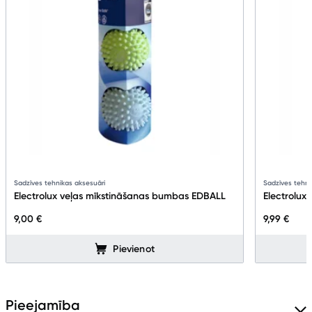
Sadzīves tehnikas aksesuāri
Sadzīves tehni
Electrolux veļas mīkstināšanas bumbas EDBALL
Electrolux
9,00 €
9,99 €
Pievienot
Pieejamība