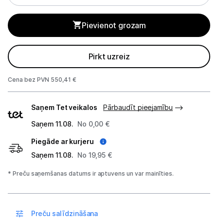
Sadzīves tehnikas aksesuāri
Pievienot grozam
Plītis
Tvaika nosūcēji
Pirkt uzreiz
Aksesuāri tvaika nosūcējiem
Cena bez PVN 550,41 €
Iebūvējamā tehnika
Piegādes
Saņem Tet veikalos
Pārbaudīt pieejamību
veidi
Mazā tehnika
Saņem 11.08.
No 0,00 €
Kafijas pagatavošana
Piegāde ar kurjeru
Mazā virtuves tehnika
Saņem 11.08.
No 19,95 €
* Preču saņemšanas datums ir aptuvens un var mainīties.
Klimata iekārtas
Apģērbu kopšana
Preču salīdzināšana