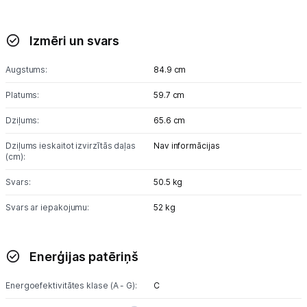
Izmēri un svars
Augstums:
84.9 cm
Platums:
59.7 cm
Dziļums:
65.6 cm
Dziļums ieskaitot izvirzītās daļas
Nav informācijas
(cm):
Svars:
50.5 kg
Svars ar iepakojumu:
52 kg
Enerģijas patēriņš
Energoefektivitātes klase (A - G):
C