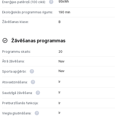
95kWh
Enerģijas patēriņš (100 cikli):
Ekoloģiskās programmas ilgums:
190 min
Žāvēšanas klase:
B
Žāvēšanas programmas
Programmu skaits:
20
Ātrā žāvēšana:
Nav
Nav
Sporta apģērbi:
Ir
Atsvaidzināšana:
Ir
Saudzīgā žāvēšana:
Pretburzīšanās funkcija:
Ir
Ir
Viegla gludināšana: