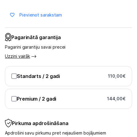
Skaistumkopšana
Pievienot sarakstam
Sports un atpūta
Ražotāju atjaunota tehnika
Pagarinātā garantija
Pagarini garantiju savai precei
Vēlmju saraksts
Uzzini vairāk
Blogs
Standarts
/ 2 gadi
110,00
€
Piegāde un apmaksa
Premium
/ 2 gadi
144,00
€
Tehnikas izvešana
Pirkuma apdrošināšana
Uzņēmumiem
Apdrošini savu pirkumu pret nejaušiem bojājumiem