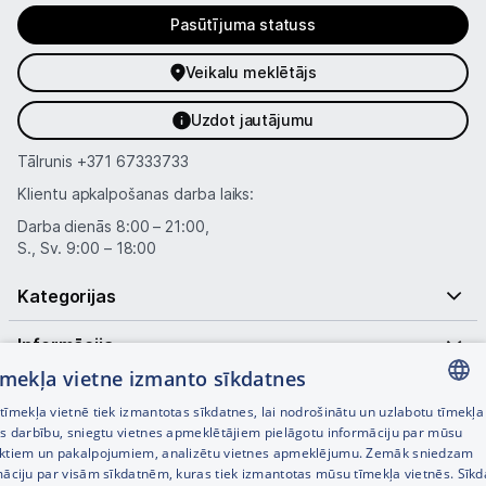
Pasūtījuma statuss
Veikalu meklētājs
Uzdot jautājumu
Tālrunis
+371 67333733
Klientu apkalpošanas darba laiks:
Darba dienās 8:00 – 21:00,
S., Sv. 9:00 – 18:00
Kategorijas
Informācija
tīmekļa vietne izmanto sīkdatnes
Noderīgas saites
īmekļa vietnē tiek izmantotas sīkdatnes, lai nodrošinātu un uzlabotu tīmekļa
LATVIAN
es darbību, sniegtu vietnes apmeklētājiem pielāgotu informāciju par mūsu
ktiem un pakalpojumiem, analizētu vietnes apmeklējumu. Zemāk sniedzam
RUSSIAN
māciju par visām sīkdatnēm, kuras tiek izmantotas mūsu tīmekļa vietnēs. Sīk