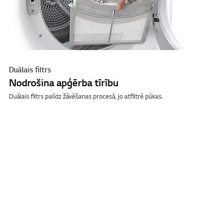
Duālais filtrs
Nodrošina apģērba tīrību
Duālais filtrs palīdz žāvēšanas procesā, jo atfiltrē pūkas.