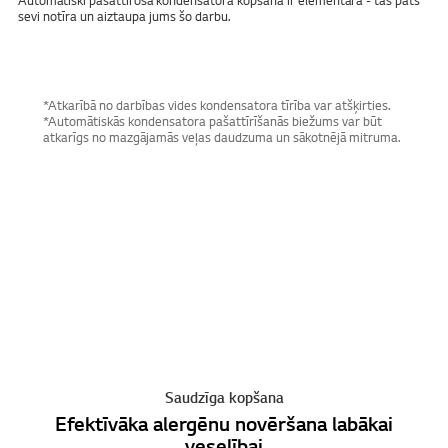
Automātiski pašattīrošā kondensatora kopšana ir elementāra - tas pats
sevi notīra un aiztaupa jums šo darbu.
*Atkarībā no darbības vides kondensatora tīrība var atšķirties.
*Automātiskās kondensatora pašattīrīšanās biežums var būt
atkarīgs no mazgājamās veļas daudzuma un sākotnējā mitruma.
Saudzīga kopšana
Efektīvāka alergēnu novēršana labākai
veselībai