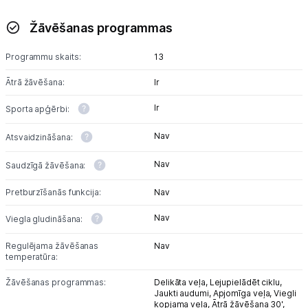
Žāvēšanas programmas
Programmu skaits:
13
Ātrā žāvēšana:
Ir
Ir
Sporta apģērbi:
Nav
Atsvaidzināšana:
Nav
Saudzīgā žāvēšana:
Pretburzīšanās funkcija:
Nav
Nav
Viegla gludināšana:
Regulējama žāvēšanas
Nav
temperatūra:
Žāvēšanas programmas:
Delikāta veļa,
Lejupielādēt ciklu,
Jaukti audumi,
Apjomīga veļa,
Viegli
kopjama veļa,
Ātrā žāvēšana 30',