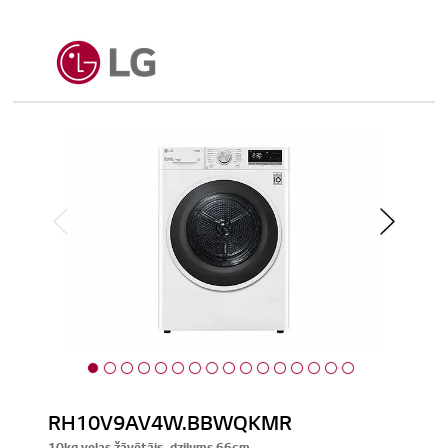
RH10V9AV4W.BBWQKMR