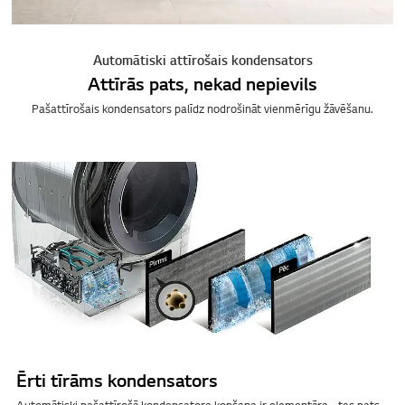
Automātiski attīrošais kondensators
Attīrās pats, nekad nepievils
Pašattīrošais kondensators palīdz nodrošināt vienmērīgu žāvēšanu.
Ērti tīrāms kondensators