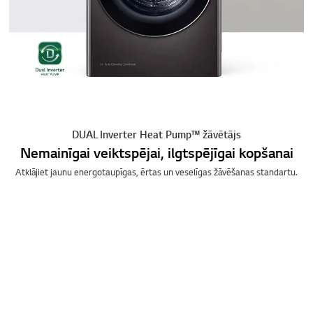
DUAL Inverter Heat Pump™ žāvētājs
Nemainīgai veiktspējai, ilgtspējīgai kopšanai
Atklājiet jaunu energotaupīgas, ērtas un veselīgas žāvēšanas standartu.