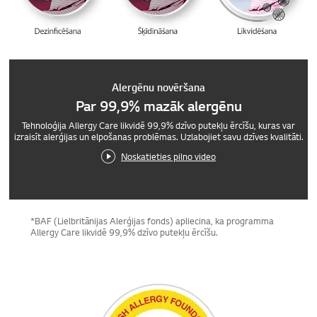
Alergēnu novēršana
Par 99,9% mazāk alergēnu
Tehnoloģija Allergy Care likvidē 99,9% dzīvo putekļu ērcīšu, kuras var
izraisīt alerģijas un elpošanas problēmas. Uzlabojiet savu dzīves kvalitāti.
Noskatieties pilno video
*BAF (Lielbritānijas Alerģijas fonds) apliecina, ka programma
Allergy Care likvidē 99,9% dzīvo putekļu ērcīšu.