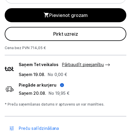
Sadzīves tehnikas aksesuāri
Pievienot grozam
Plītis
Tvaika nosūcēji
Pirkt uzreiz
Aksesuāri tvaika nosūcējiem
Cena bez PVN 714,05 €
Iebūvējamā tehnika
Piegādes
Saņem Tet veikalos
Pārbaudīt pieejamību
veidi
Mazā tehnika
Saņem 19.08.
No 0,00 €
Kafijas pagatavošana
Piegāde ar kurjeru
Mazā virtuves tehnika
Saņem 20.08.
No 19,95 €
* Preču saņemšanas datums ir aptuvens un var mainīties.
Klimata iekārtas
Apģērbu kopšana
Preču salīdzināšana