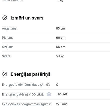
Izmēri un svars
Augstums:
85 cm
Platums:
60 cm
Dziļums:
66 cm
Svars:
58 kg
Enerģijas patēriņš
Energoefektivitātes klase (A - G):
C
112kWh
Enerģijas patēriņš (100 cikli):
Ekoloģiskās programmas ilgums:
278 min