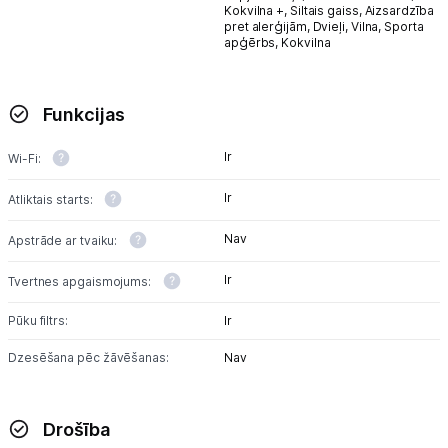
Kokvilna +,
Siltais gaiss,
Aizsardzība
pret alerģijām,
Dvieļi,
Vilna,
Sporta
apģērbs,
Kokvilna
Funkcijas
Ir
Wi-Fi:
Ir
Atliktais starts:
Nav
Apstrāde ar tvaiku:
Ir
Tvertnes apgaismojums:
Pūku filtrs:
Ir
Dzesēšana pēc žāvēšanas:
Nav
Drošība