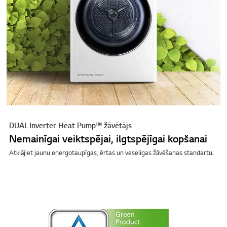
DUAL Inverter Heat Pump™ žāvētājs
Nemainīgai veiktspējai, ilgtspējīgai kopšanai
Atklājiet jaunu energotaupīgas, ērtas un veselīgas žāvēšanas standartu.