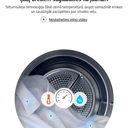
Siltumsūkņa tehnoloģija žāvē zemā temperatūrā, ļaujot samazināt krokas
un saudzīgāk parūpēties par smalko veļu.
Noskatieties pilno video