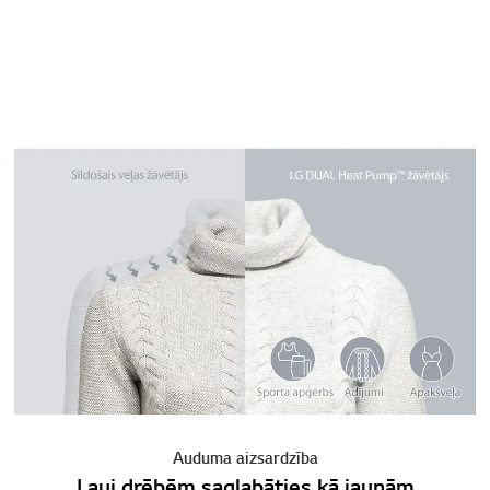
Auduma aizsardzība
Ļauj drēbēm saglabāties kā jaunām