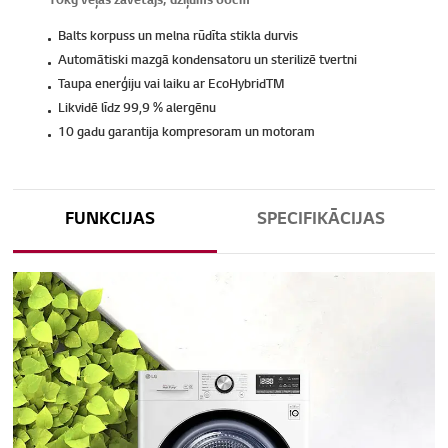
10kg veļas žāvētājs, dziļums 66cm
Balts korpuss un melna rūdīta stikla durvis
Automātiski mazgā kondensatoru un sterilizē tvertni
Taupa enerģiju vai laiku ar EcoHybridTM
Likvidē līdz 99,9 % alergēnu
10 gadu garantija kompresoram un motoram
FUNKCIJAS
SPECIFIKĀCIJAS