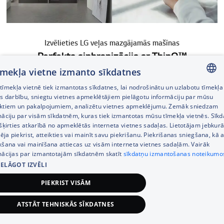
Izvēlieties LG veļas mazgājamās mašīnas
Perfekta sinhronizācija ar ThinQ™
tīmekļa vietne izmanto sīkdatnes
Sākot ar pareizas žāvēšanas programmas iestatīšanu un beidzot ar jaunu
programmu lejupielādi — jūsu žāvētājs ir kļuvis vēl gudrāks. Wi-Fi
savienojamība nodrošina ērtu lietošanu un piekļuvi jaunākajām
īmekļa vietnē tiek izmantotas sīkdatnes, lai nodrošinātu un uzlabotu tīmekļa
LATVIAN
inovācijām.
es darbību, sniegtu vietnes apmeklētājiem pielāgotu informāciju par mūsu
ktiem un pakalpojumiem, analizētu vietnes apmeklējumu. Zemāk sniedzam
Noskatieties pilno video
RUSSIAN
māciju par visām sīkdatnēm, kuras tiek izmantotas mūsu tīmekļa vietnēs. Sīk
šķirties atkarībā no apmeklētās interneta vietnes sadaļas. Lietotājam jebkurā
ENGLISH
pēja piekrist, atteikties vai mainīt savu piekrišanu. Piekrišanas sniegšana, kā a
kšana vai mainīšana attiecas uz visām interneta vietnes sadaļām. Vairāk
mācijas par izmantotajām sīkdatnēm skatīt
sīkdatņu izmantošanas noteikumo
IELĀGOT IZVĒLI
PIEKRIST VISĀM
ATSTĀT TEHNISKĀS SĪKDATNES
864,00
€
Pievienot grozam