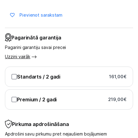
Skaistumkopšana
Pievienot sarakstam
Sports un atpūta
Ražotāju atjaunota tehnika
Pagarinātā garantija
Pagarini garantiju savai precei
Vēlmju saraksts
Uzzini vairāk
Blogs
Standarts
/ 2 gadi
161,00
€
Piegāde un apmaksa
Premium
/ 2 gadi
219,00
€
Tehnikas izvešana
Pirkuma apdrošināšana
Uzņēmumiem
Apdrošini savu pirkumu pret nejaušiem bojājumiem