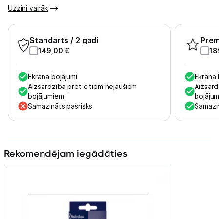
Tet pakalpojumi
Uzzini vairāk
Kontakti
Standarts
/ 2 gadi
Pre
149,00
€
18
Informācija
Ekrāna bojājumi
Ekrāna 
Aizsardzība pret citiem nejaušiem
Aizsard
bojājumiem
bojāju
Samazināts pašrisks
Samazin
Rekomendējam iegādāties