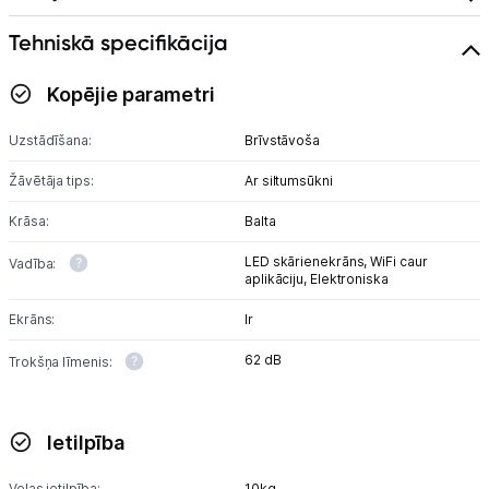
Tehniskā specifikācija
Kopējie parametri
Uzstādīšana:
Brīvstāvoša
Žāvētāja tips:
Ar siltumsūkni
Krāsa:
Balta
LED skārienekrāns,
WiFi caur
Vadība:
aplikāciju,
Elektroniska
Ekrāns:
Ir
62 dB
Trokšņa līmenis:
Ietilpība
Veļas ietilpība:
10kg