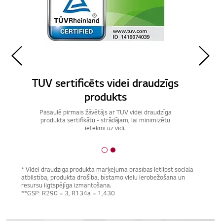
Aukstuma aģents R290
LG žāvētājs ar aukstuma aģentu R290 nodrošina
zemāku globālās sasilšanas potenciālu nekā R134a.*
* Videi draudzīgā produkta marķējuma prasībās ietilpst sociālā
atbilstība, produkta drošība, bīstamo vielu ierobežošana un
resursu ilgtspējīga izmantošana.
**GSP: R290 = 3, R134a = 1,430