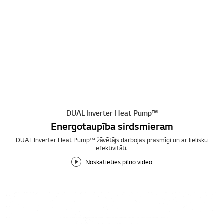
DUAL Inverter Heat Pump™
Energotaupība sirdsmieram
DUAL Inverter Heat Pump™ žāvētājs darbojas prasmīgi un ar lielisku
efektivitāti.
Noskatieties pilno video