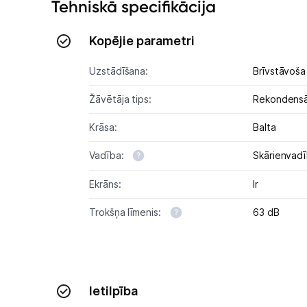
Tehniskā specifikācija
Kopējie parametri
Uzstādīšana:
Brīvstāvoša
Žāvētāja tips:
Rekondensā
Krāsa:
Balta
Vadība:
Skārienvad
Ekrāns:
Ir
Trokšņa līmenis:
63 dB
Ietilpība