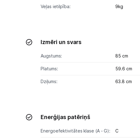
Veļas ietilpība:
9kg
Izmēri un svars
Augstums:
85 cm
Platums:
59.6 cm
Dziļums:
63.8 cm
Enerģijas patēriņš
Energoefektivitātes klase (A - G):
C