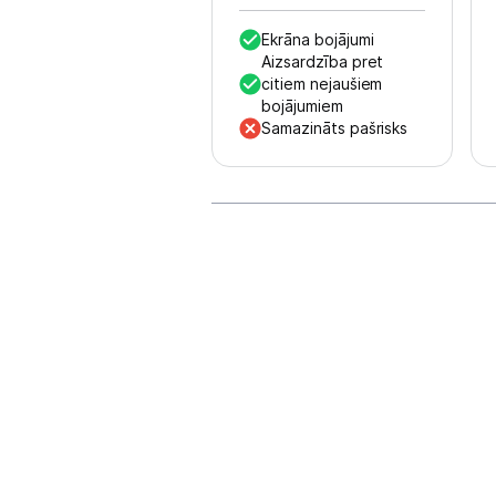
Skaistumkopšana
Ekrāna bojājumi
Sports un atpūta
Aizsardzība pret
citiem nejaušiem
bojājumiem
Ražotāju atjaunota tehnika
Samazināts pašrisks
Vēlmju saraksts
Blogs
Piegāde un apmaksa
Tehnikas izvešana
Uzņēmumiem