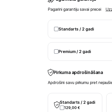
Sadzīves tehnikas aksesuāri
Pagarini garantiju savai precei
Uzz
Plītis
Tvaika nosūcēji
Standarts
/ 2 gadi
Aksesuāri tvaika nosūcējiem
Iebūvējamā tehnika
Premium
/ 2 gadi
Mazā tehnika
Kafijas pagatavošana
Pirkuma apdrošināšana
Mazā virtuves tehnika
Apdrošini savu pirkumu pret nejau
Klimata iekārtas
Apģērbu kopšana
Standarts
/ 2 gadi
129,00
€