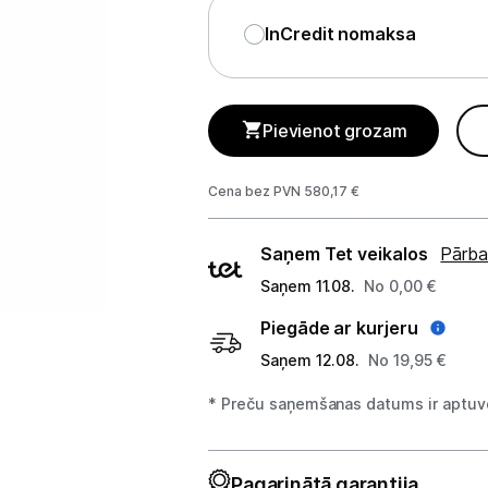
Telefoni, planšetdatori
InCredit nomaksa
Viedierīces
Sadzīves tehnika
Pievienot grozam
Lielā tehnika
Cena bez PVN 580,17 €
Ledusskapji
Piegādes
Saņem Tet veikalos
Pārba
Saldētavas
veidi
Saņem 11.08.
No 0,00 €
Vīna skapji
Piegāde ar kurjeru
Trauku mazgājamās mašīnas
Saņem 12.08.
No 19,95 €
Veļas mašīnas
* Preču saņemšanas datums ir aptuve
Veļas žāvētāji
Pagarinātā garantija