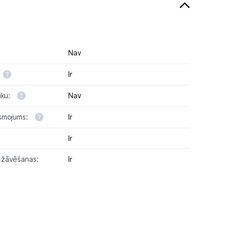
Nav
Ir
iku:
Nav
smojums:
Ir
Ir
 žāvēšanas:
Ir