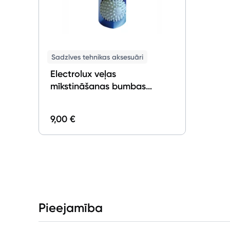
Sadzīves tehnikas aksesuāri
Electrolux veļas
mīkstināšanas bumbas
EDBALL
9,00 €
Pieejamība