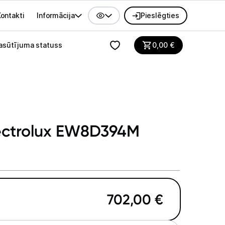
ontakti
Informācija
Pieslēgties
alvenes izvēlne
asūtījuma statuss
0,00
€
lectrolux EW8D394M
702,00
€