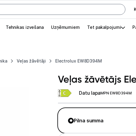
K
G
Tehnikas izvešana
Uzņēmumiem
Tet pakalpojumi
P
Pieslēgties
Pasūtījuma statuss
nika
Veļas žāvētāji
Electrolux EW8D394M
Akcijas
Veļas žāvētājs E
Outlet
apā.
Datu lapa
MPN EW8D394M
Izvēlies kāroto ierīci izdevīgāk!
TV un audio
Pilna summa
Datortehnika