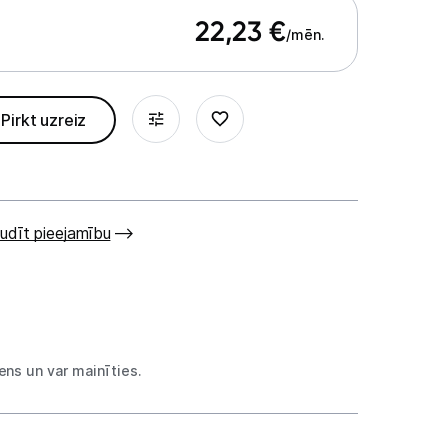
22,23
€
/mēn.
Pirkt uzreiz
udīt pieejamību
ns un var mainīties.