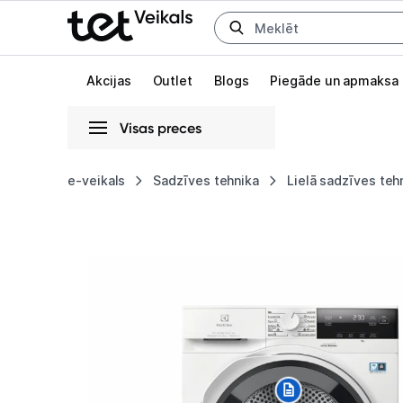
Uz kategorijam
Uz galveno saturu
Akcijas
Outlet
Blogs
Piegāde un apmaksa
Visas preces
Gaišā
Tumšā
Sistēmas
e-veikals
Sadzīves tehnika
Lielā sadzīves teh
Veļas
Animācijas
žāvētājs
Globāls iestatījums animāciju aktivizēšanai vai deaktivizēšanai visā l
Electrolux
EW8D394M