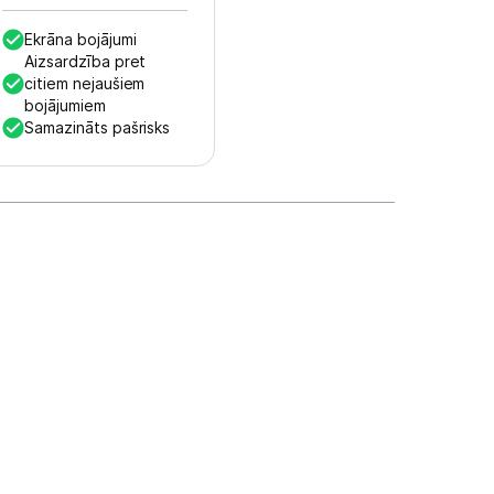
Ekrāna bojājumi
Aizsardzība pret
citiem nejaušiem
bojājumiem
Samazināts pašrisks