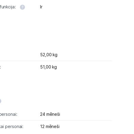
funkcija:
Ir
52,00 kg
:
51,00 kg
personai:
24 mēneši
kai personai:
12 mēneši