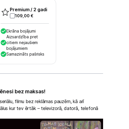
Premium
/ 2 gadi
109,00
€
Ekrāna bojājumi
Aizsardzība pret
citiem nejaušiem
bojājumiem
Samazināts pašrisks
ēnesi bez maksas!
eriālu, filmu bez reklāmas pauzēm, kā arī
lus kur tev ērtāk – televizorā, datorā, telefonā