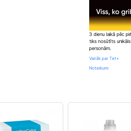
Tet pakalpojumi
Kontakti
3 dienu laikā pēc p
Informācija
tiks nosūtīts unikāl
personām.
Vairāk par Tet+
Noteikumi