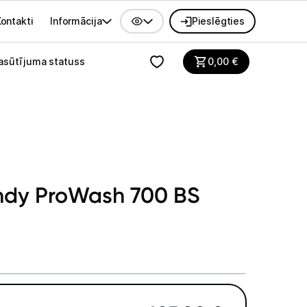
ontakti
Informācija
Pieslēgties
alvenes izvēlne
asūtījuma statuss
0,00
€
ndy ProWash 700 BS
S