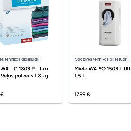
es tehnikas aksesuāri
Sadzīves tehnikas aksesuāri
 WA UC 1803 P Ultra
Miele WA SO 1503 L Ult
Veļas pulveris 1,8 kg
1,5 L
 €
17,99 €