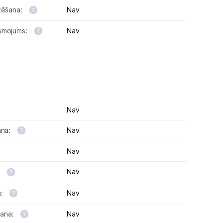
zēšana:
Nav
smojums:
Nav
Nav
ana:
Nav
Nav
:
Nav
a:
Nav
šana:
Nav