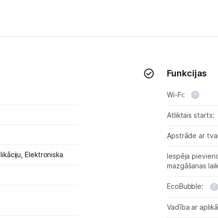
Funkcijas
Wi-Fi:
Atliktais starts:
Apstrāde ar tva
likāciju,
Elektroniska
Iespēja pievien
mazgāšanas lai
EcoBubble:
Vadība ar aplikā