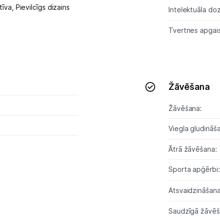
tīva,
Pievilcīgs dizains
Intelektuāla do
Tvertnes apgai
Žāvēšana
Žāvēšana:
Viegla gludināš
Ātrā žāvēšana:
Sporta apģērbi
Atsvaidzināšan
Saudzīgā žāvē