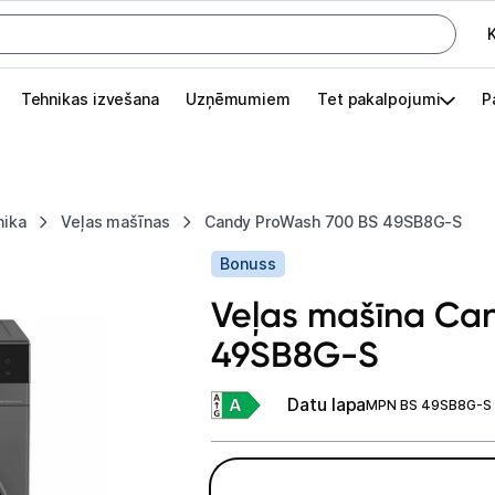
K
G
Tehnikas izvešana
Uzņēmumiem
Tet pakalpojumi
P
Pieslēgties
Pasūtījuma statuss
nika
Veļas mašīnas
Candy ProWash 700 BS 49SB8G-S
Akcijas
Bonuss
Outlet
Veļas mašīna Ca
apā.
49SB8G-S
Izvēlies kāroto ierīci izdevīgāk!
TV un audio
Datu lapa
MPN BS 49SB8G-
Datortehnika