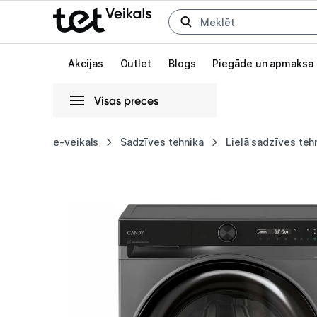
Uz kategorijam
Uz galveno saturu
Akcijas
Outlet
Blogs
Piegāde un apmaksa
Visas preces
Gaišā
Tumšā
Sistēmas
e-veikals
Sadzīves tehnika
Lielā sadzīves teh
Veļas
Animācijas
mašīna
Globāls iestatījums animāciju aktivizēšanai vai deaktivizēšanai visā l
Candy
ProWash
700
BS
49SB8G-