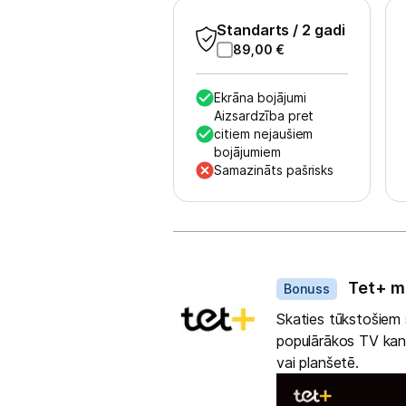
Skaistumkopšana
Standarts
/ 2 gadi
Sports un atpūta
89,00
€
Ražotāju atjaunota tehnika
Ekrāna bojājumi
Aizsardzība pret
citiem nejaušiem
bojājumiem
Vēlmju saraksts
Samazināts pašrisks
Blogs
Dāvanas
Piegāde un apmaksa
Tet+ m
Bonuss
Tehnikas izvešana
Skaties tūkstošiem s
populārākos TV kanā
vai planšetē.
Uzņēmumiem