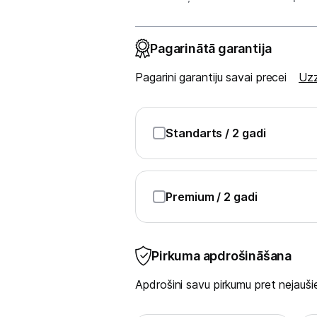
Sadzīves tehnikas aksesuāri
Plītis
Pagarinātā garantija
Tvaika nosūcēji
Pagarini garantiju savai precei
Uzz
Aksesuāri tvaika nosūcējiem
Iebūvējamā tehnika
Standarts
/ 2 gadi
Mazā tehnika
Kafijas pagatavošana
Premium
/ 2 gadi
Mazā virtuves tehnika
Pirkuma apdrošināšana
Klimata iekārtas
Apdrošini savu pirkumu pret nejau
Apģērbu kopšana