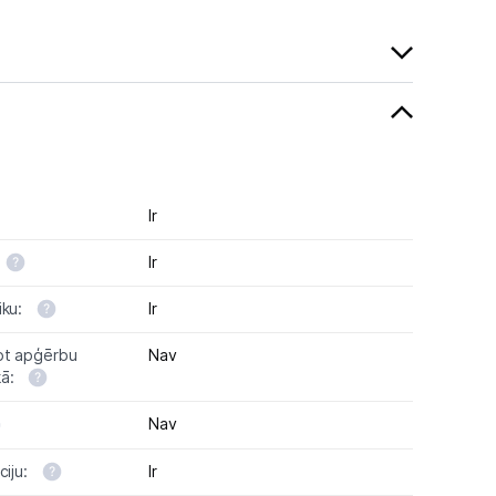
Ir
Ir
iku:
Ir
ot apģērbu
Nav
kā:
Nav
ciju:
Ir