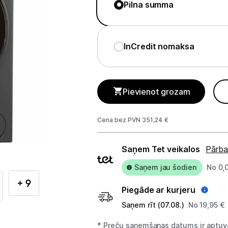
Telefoni, planšetdatori
Pilna summa
Viedierīces
InCredit nomaksa
Sadzīves tehnika
Lielā tehnika
Pievienot grozam
Ledusskapji
Cena bez PVN 351,24 €
Saldētavas
Piegādes
Vīna skapji
Saņem Tet veikalos
Pārba
veidi
Trauku mazgājamās mašīnas
Saņem jau šodien
No 0,
+ 9
Veļas mašīnas
Piegāde ar kurjeru
Saņem rīt (07.08.)
No 19,95 €
Veļas žāvētāji
* Preču saņemšanas datums ir aptuve