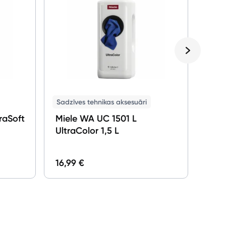
Sadzī
Elec
mīk
EDB
Sadzīves tehnikas aksesuāri
raSoft
Miele WA UC 1501 L
UltraColor 1,5 L
16,99 €
9,00