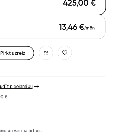
425,00
€
13,46
€
/mēn.
Pirkt uzreiz
udīt pieejamību
00 €
ns un var mainīties.