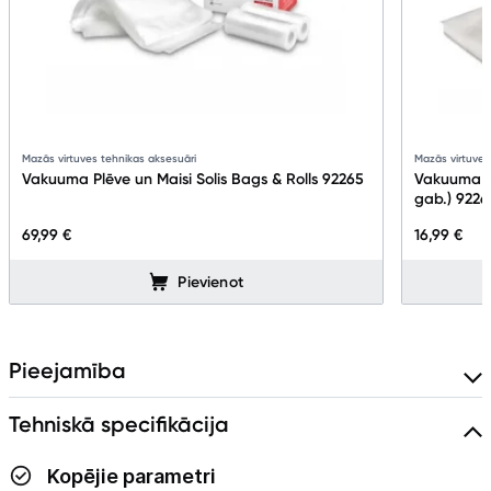
Skaistumkopšana
Sports un atpūta
Ražotāju atjaunota tehnika
Mazās virtuves tehnikas aksesuāri
Mazās virtuves
Vakuuma Plēve un Maisi Solis Bags & Rolls 92265
Vakuuma m
gab.) 9226
Vēlmju saraksts
69,99 €
16,99 €
Pievienot
Blogs
Piegāde un apmaksa
Pieejamība
Tehnikas izvešana
Tehniskā specifikācija
Kopējie parametri
Uzņēmumiem