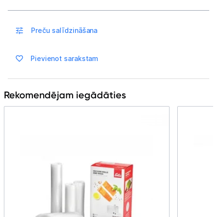
Multivārāmie katli
Friteri
Preču salīdzināšana
Vakuuma iepakotāji
Pievienot sarakstam
Virtuves svari
Ūdens gāzēšanas aparāti
Rekomendējam iegādāties
Mazās cepeškrāsnis
Mazās plītis
Ledus un saldējuma mašīnas
Mazās virtuves tehnikas aksesuāri
Klimata iekārtas
Apģērbu kopšana