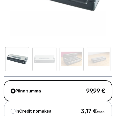
Telefoni, planšetdatori
Viedierīces
Sadzīves tehnika
Lielā tehnika
Iebūvējamā tehnika
Mazā tehnika
Kafijas pagatavošana
Mazā virtuves tehnika
99,99
€
Pilna summa
Mikroviļņu krāsnis
Tējkannas
3,17
€
InCredit nomaksa
/mēn.