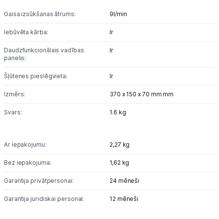
Gaisa izsūkšanas ātrums:
9l/min
Tet pakalpojumi
Iebūvēta kārba:
Ir
Daudzfunkcionālais vadības
Ir
Kontakti
panelis:
Šļūtenes pieslēgvieta:
Ir
Informācija
Izmērs:
370 x 150 x 70 mm mm
Svars:
1.6 kg
Ar iepakojumu:
2,27 kg
Bez iepakojuma:
1,62 kg
Garantija privātpersonai:
24 mēneši
Garantija juridiskai personai:
12 mēneši