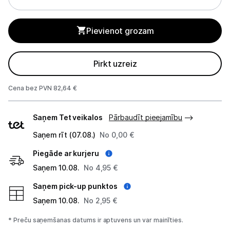
Blenderi
Mikseri
Pievienot grozam
Virtuves kombaini
Pirkt uzreiz
Tosteri
Cena bez PVN 82,64 €
Sviestmaižu tosteri
Piegādes
Saņem Tet veikalos
Pārbaudīt pieejamību
Grili
veidi
Saņem rīt (07.08.)
No 0,00 €
Augļu žāvētāji
Piegāde ar kurjeru
Sulu spiedes
Saņem 10.08.
No 4,95 €
Saņem pick-up punktos
Gaļas maļamās mašīnas
Saņem 10.08.
No 2,95 €
Maizes krāsnis
* Preču saņemšanas datums ir aptuvens un var mainīties.