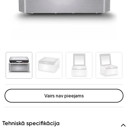
Telefoni, planšetdatori
Viedierīces
Sadzīves tehnika
Lielā tehnika
Iebūvējamā tehnika
Mazā tehnika
Kafijas pagatavošana
Mazā virtuves tehnika
Vairs nav pieejams
Mikroviļņu krāsnis
Tējkannas
Tehniskā specifikācija