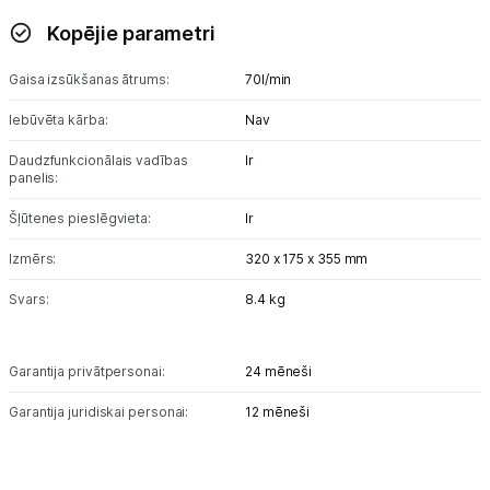
Blenderi
Kopējie parametri
Mikseri
Gaisa izsūkšanas ātrums:
70l/min
Virtuves kombaini
Iebūvēta kārba:
Nav
Tosteri
Daudzfunkcionālais vadības
Ir
panelis:
Sviestmaižu tosteri
Šļūtenes pieslēgvieta:
Ir
Grili
Izmērs:
320 x 175 x 355 mm
Svars:
Augļu žāvētāji
8.4 kg
Sulu spiedes
Garantija privātpersonai:
24 mēneši
Gaļas maļamās mašīnas
Garantija juridiskai personai:
12 mēneši
Maizes krāsnis