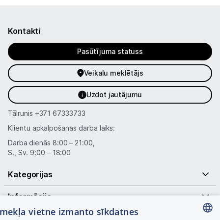
Multivārāmie katli
Friteri
Kontakti
Vakuuma iepakotāji
Pasūtījuma statuss
Virtuves svari
Veikalu meklētājs
Ūdens gāzēšanas aparāti
Uzdot jautājumu
Mazās cepeškrāsnis
Tālrunis
+371 67333733
Klientu apkalpošanas darba laiks:
Mazās plītis
Darba dienās 8:00 – 21:00,
S., Sv. 9:00 – 18:00
Ledus un saldējuma mašīnas
Kategorijas
Mazās virtuves tehnikas aksesuāri
Klimata iekārtas
Informācija
tīmekļa vietne izmanto sīkdatnes
Apģērbu kopšana
Noderīgas saites