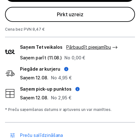
Tīkla iekārtas
Pirkt uzreiz
Drukas iekārtas
Cena bez PVN 8,47 €
Biroja piederumi
Piegādes
Saņem Tet veikalos
Pārbaudīt pieejamību
veidi
Telefoni, planšetdatori
Saņem parīt (11.08.)
No 0,00 €
Piegāde ar kurjeru
Viedierīces
Saņem 12.08.
No 4,95 €
Sadzīves tehnika
Saņem pick-up punktos
Saņem 12.08.
No 2,95 €
Skaistumkopšana
* Preču saņemšanas datums ir aptuvens un var mainīties.
Sports un atpūta
Ražotāju atjaunota tehnika
Preču salīdzināšana