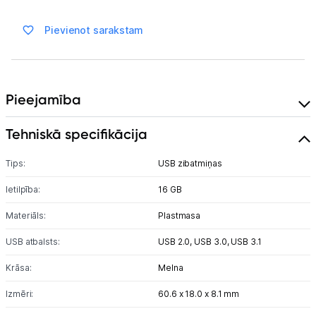
Vēlmju saraksts
Pievienot sarakstam
Blogs
Pieejamība
Piegāde un apmaksa
Tehniskā specifikācija
Tehnikas izvešana
Tips:
USB zibatmiņas
Ietilpība:
16 GB
Uzņēmumiem
Materiāls:
Plastmasa
Tet pakalpojumi
USB atbalsts:
USB 2.0,
USB 3.0,
USB 3.1
Krāsa:
Melna
Kontakti
Izmēri:
60.6 x 18.0 x 8.1 mm
Informācija