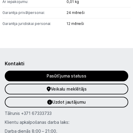
Ar iepakojumu:
0,01 kg
Garantija privātpersonai:
24 mēneši
Garantija juridiskai personai:
12 mēneši
Kontakti
Pasūtījuma statuss
Veikalu meklētājs
Uzdot jautājumu
Tālrunis
+371 67333733
Klientu apkalpošanas darba laiks:
Darba dienās 8:00 – 21:00,