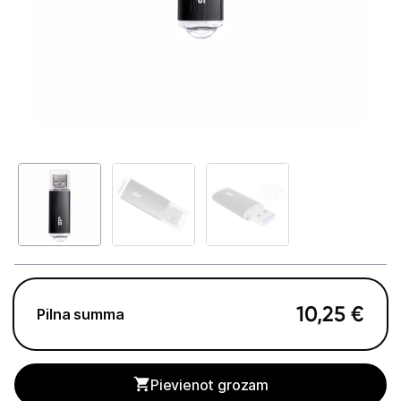
GAMING pasaule >
Portatīvie datori un piederumi
Audio
Stacionārie datori un piederumi
Spēļu konsoles un piederumi
Datu nesēji
Ārējie cietie diski
Atmiņas kartes
10,25
€
Pilna summa
Atmiņas karšu lasītāji
USB zibatmiņas
Pievienot grozam
Projektori un ekrāni