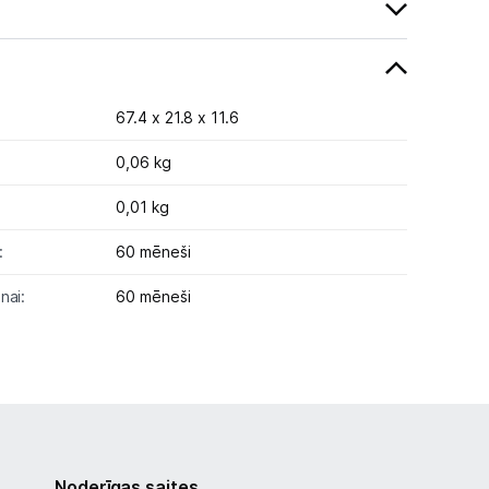
67.4 x 21.8 x 11.6
0,06 kg
0,01 kg
:
60 mēneši
nai:
60 mēneši
Noderīgas saites