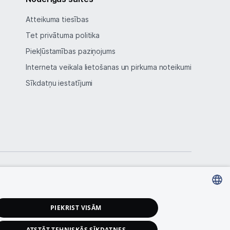
Atteikuma tiesības
Tet privātuma politika
Piekļūstamības paziņojums
Interneta veikala lietošanas un pirkuma noteikumi
Sīkdatņu iestatījumi
LATVIAN
PIEKRIST VISĀM
RUSSIAN
ATSTĀT TEHNISKĀS SĪKDATNES