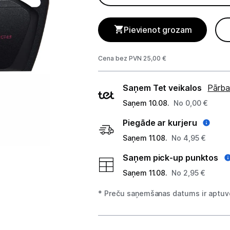
GAMING pasaule >
Portatīvie datori un piederumi
Pievienot grozam
Audio
Cena bez PVN 25,00 €
Stacionārie datori un piederumi
Piegādes
Saņem Tet veikalos
Pārba
Spēļu konsoles un piederumi
veidi
Saņem 10.08.
No 0,00 €
Datu nesēji
Piegāde ar kurjeru
Saņem 11.08.
No 4,95 €
Ārējie cietie diski
Saņem pick-up punktos
Atmiņas kartes
Saņem 11.08.
No 2,95 €
Atmiņas karšu lasītāji
* Preču saņemšanas datums ir aptuve
USB zibatmiņas
Projektori un ekrāni