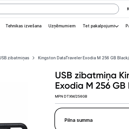
K
G
Tehnikas izvešana
Uzņēmumiem
Tet pakalpojumi
P
Pieslēgties
Pasūtījuma statuss
USB zibatmiņas
Kingston DataTraveler Exodia M 256 GB Black
Akcijas
USB zibatmiņa Ki
Outlet
Exodia M 256 GB 
apā.
Izvēlies kāroto ierīci izdevīgāk!
MPN DTXM/256GB
TV un audio
Datortehnika
Pilna summa