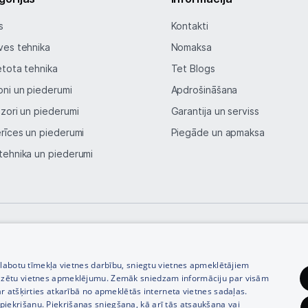
s
Kontakti
Vēlmju saraksts
ves tehnika
Nomaksa
Blogs
etota tehnika
Tet Blogs
oni un piederumi
Apdrošināšana
Piegāde un apmaksa
izori un piederumi
Garantija un serviss
erīces un piederumi
Piegāde un apmaksa
Tehnikas izvešana
tehnika un piederumi
Uzņēmumiem
Tet pakalpojumi
© SIA Tet 2026 -
Visas cenas norādītas EUR ar PVN 21%
zlabotu tīmekļa vietnes darbību, sniegtu vietnes apmeklētājiem
Kontakti
izētu vietnes apmeklējumu. Zemāk sniedzam informāciju par visām
r atšķirties atkarībā no apmeklētās interneta vietnes sadaļas.
vu piekrišanu. Piekrišanas sniegšana, kā arī tās atsaukšana vai
Informācija