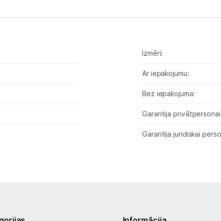
Tīkla iekārtas
Drukas iekārtas
Izmēri:
Biroja piederumi
Ar iepakojumu:
Telefoni, planšetdatori
Bez iepakojuma:
Viedierīces
Garantija privātpersonai
Sadzīves tehnika
Garantija juridiskai perso
Skaistumkopšana
Sports un atpūta
Ražotāju atjaunota tehnika
gorijas
Informācija