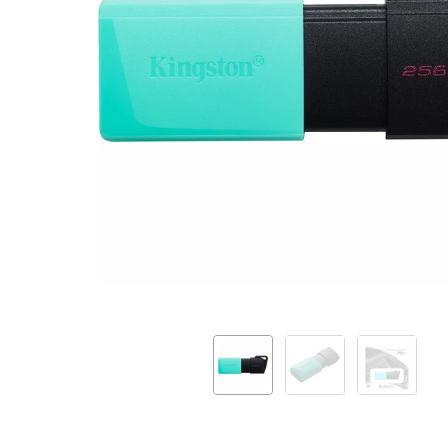
GB
Black/Teal