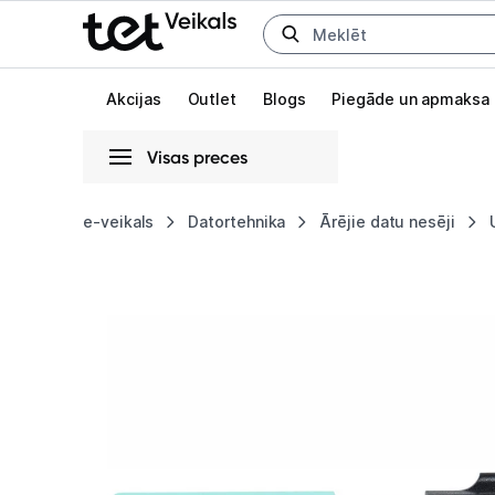
Uz kategorijam
Uz galveno saturu
Akcijas
Outlet
Blogs
Piegāde un apmaksa
Visas preces
Gaišā
Tumšā
Sistēmas
e-veikals
Datortehnika
Ārējie datu nesēji
USB
Animācijas
zibatmiņa
Globāls iestatījums animāciju aktivizēšanai vai deaktivizēšanai visā l
Kingston
DataTraveler
Exodia
M
256