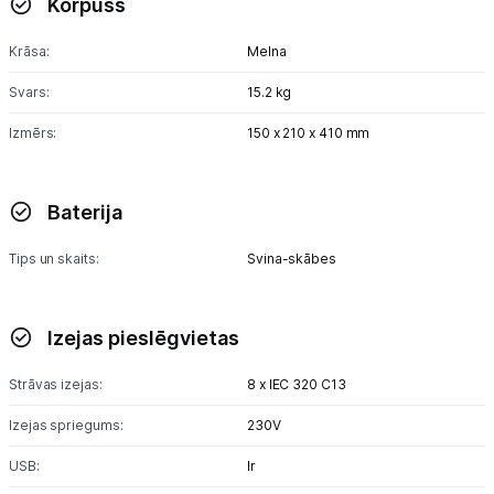
Korpuss
Blogs
Krāsa:
Melna
Piegāde un apmaksa
Svars:
15.2 kg
Izmērs:
150 x 210 x 410 mm
Tehnikas izvešana
Uzņēmumiem
Baterija
Tips un skaits:
Svina-skābes
Tet pakalpojumi
Kontakti
Izejas pieslēgvietas
Strāvas izejas:
8 x IEC 320 C13
Informācija
Izejas spriegums:
230V
USB:
Ir