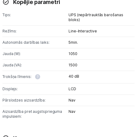
Kopējie parametri
UPS un sprieguma stabilizatori
Tips:
UPS (nepārtrauktās barošanas
bloks)
Telefoni, planšetdatori
Režīms:
Line-Interactive
Viedierīces
Autonomās darbības laiks:
5min.
Jauda (W):
1050
Sadzīves tehnika
Jauda (VA):
1500
Skaistumkopšana
40 dB
Trokšņa līmenis:
Sports un atpūta
Displejs:
LCD
Ražotāju atjaunota tehnika
Pārslodzes aizsardzība:
Nav
Aizsardzība pret augstsprieguma
Nav
impulsiem:
Vēlmju saraksts