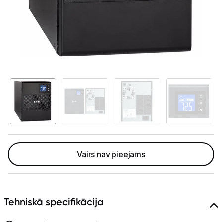
GAMING pasaule >
Portatīvie datori un piederumi
Audio
Stacionārie datori un piederumi
Spēļu konsoles un piederumi
Datu nesēji
Projektori un ekrāni
Vairs nav pieejams
Tīkla iekārtas
Drukas iekārtas
Biroja piederumi
Tehniskā specifikācija
Tīrīšanas līdzekļi