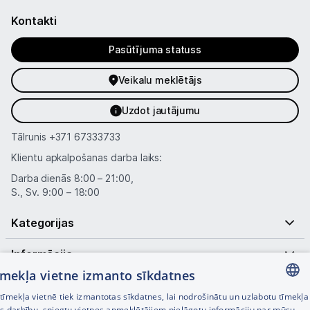
Kontakti
Pasūtījuma statuss
Veikalu meklētājs
Uzdot jautājumu
Tālrunis
+371 67333733
Klientu apkalpošanas darba laiks:
Darba dienās 8:00 – 21:00,
S., Sv. 9:00 – 18:00
Kategorijas
Informācija
tīmekļa vietne izmanto sīkdatnes
Noderīgas saites
īmekļa vietnē tiek izmantotas sīkdatnes, lai nodrošinātu un uzlabotu tīmekļa
LATVIAN
es darbību, sniegtu vietnes apmeklētājiem pielāgotu informāciju par mūsu