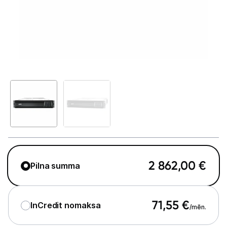
GAMING pasaule >
Portatīvie datori un piederumi
Audio
Stacionārie datori un piederumi
Spēļu konsoles un piederumi
Datu nesēji
Projektori un ekrāni
Tīkla iekārtas
2 862,00
€
Pilna summa
Drukas iekārtas
71,55
€
Biroja piederumi
InCredit nomaksa
/mēn.
Tīrīšanas līdzekļi