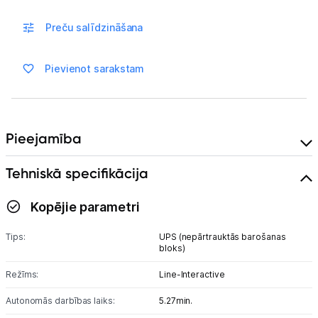
Blogs
Preču salīdzināšana
Piegāde un apmaksa
Pievienot sarakstam
Tehnikas izvešana
Uzņēmumiem
Pieejamība
Tehniskā specifikācija
Tet pakalpojumi
Kopējie parametri
Kontakti
Tips:
UPS (nepārtrauktās barošanas
bloks)
Informācija
Režīms:
Line-Interactive
Autonomās darbības laiks:
5.27min.