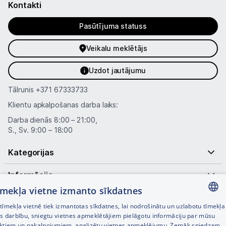
Kontakti
Pasūtījuma statuss
Veikalu meklētājs
Uzdot jautājumu
Tālrunis
+371 67333733
Klientu apkalpošanas darba laiks:
Darba dienās 8:00 – 21:00,
S., Sv. 9:00 – 18:00
Kategorijas
Informācija
tīmekļa vietne izmanto sīkdatnes
Noderīgas saites
īmekļa vietnē tiek izmantotas sīkdatnes, lai nodrošinātu un uzlabotu tīmekļa
LATVIAN
es darbību, sniegtu vietnes apmeklētājiem pielāgotu informāciju par mūsu
ktiem un pakalpojumiem, analizētu vietnes apmeklējumu. Zemāk sniedzam