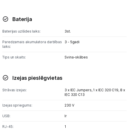
Baterija
Baterijas uzlādes laiks:
3st.
Paredzamais akumulatora darbības
3 - 5gadi
laiks:
Tips un skaits:
Svina-skābes
Izejas pieslēgvietas
Strāvas izejas:
3 x IEC Jumpers,
1 x IEC 320 C19,
8 x
IEC 320 C13
Izejas spriegums:
230 V
USB:
Ir
RJ-45:
1