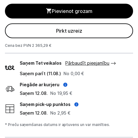
Pievienot grozam
UPS un sprieguma stabilizatori
Telefoni, planšetdatori
Pirkt uzreiz
Viedierīces
Cena bez PVN 2 365,29 €
Sadzīves tehnika
Piegādes
Saņem Tet veikalos
Pārbaudīt pieejamību
veidi
Skaistumkopšana
Saņem parīt (11.08.)
No 0,00 €
Piegāde ar kurjeru
Sports un atpūta
Saņem 12.08.
No 19,95 €
Ražotāju atjaunota tehnika
Saņem pick-up punktos
Saņem 12.08.
No 2,95 €
Vēlmju saraksts
* Preču saņemšanas datums ir aptuvens un var mainīties.