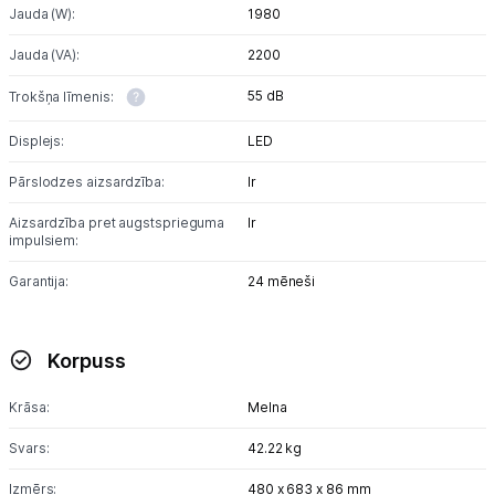
Jauda (W):
1980
Jauda (VA):
2200
55 dB
Trokšņa līmenis:
Displejs:
LED
Pārslodzes aizsardzība:
Ir
Aizsardzība pret augstsprieguma
Ir
impulsiem:
Garantija:
24 mēneši
Korpuss
Krāsa:
Melna
Svars:
42.22 kg
Izmērs:
480 x 683 x 86 mm