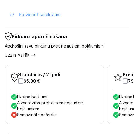
Pievienot sarakstam
Blogs
Piegāde un apmaksa
Pirkuma apdrošināšana
Apdrošini savu pirkumu pret nejaušiem bojājumiem
Tehnikas izvešana
Uzzini vairāk
Uzņēmumiem
Standarts
/ 2 gadi
Pre
65,00
€
79
Tet pakalpojumi
Ekrāna bojājumi
Ekrāna 
Aizsardzība pret citiem nejaušiem
Kontakti
Aizsard
bojājumiem
bojāju
Samazināts pašrisks
Samazin
Informācija