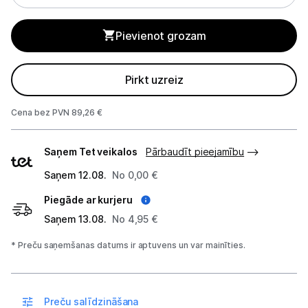
Mikroviļņu krāsnis
Pievienot grozam
Mazā tehnika
Kafijas pagatavošana
Pirkt uzreiz
Mazā virtuves tehnika
Cena bez PVN 89,26 €
Klimata iekārtas
Piegādes
Saņem Tet veikalos
Pārbaudīt pieejamību
veidi
Apģērbu kopšana
Saņem 12.08.
No 0,00 €
Skaistumkopšana
Piegāde ar kurjeru
Saņem 13.08.
No 4,95 €
Sports un atpūta
* Preču saņemšanas datums ir aptuvens un var mainīties.
Ražotāju atjaunota tehnika
Preču salīdzināšana
Vēlmju saraksts