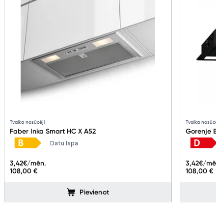
Tvaika nosūcēji
Tvaika nosūcēj
Faber Inka Smart HC X A52
Gorenje B
Datu lapa
3,42
€/mēn.
3,42
€/mēn
108,00 €
108,00 €
Pievienot