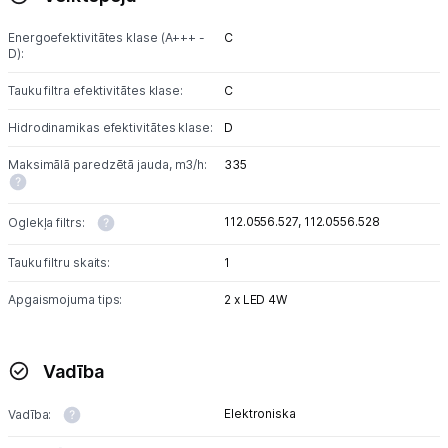
Energoefektivitātes klase (A+++ -
C
D):
Tauku filtra efektivitātes klase:
C
Hidrodinamikas efektivitātes klase:
D
Maksimālā paredzētā jauda, m3/h:
335
112.0556.527,
112.0556.528
Oglekļa filtrs:
Tauku filtru skaits:
1
Apgaismojuma tips:
2 x LED 4W
Vadība
Elektroniska
Vadība: