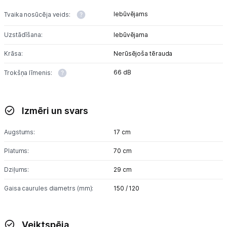
Iebūvējams
Tvaika nosūcēja veids:
Uzstādīšana:
Iebūvējama
Krāsa:
Nerūsējoša tērauda
66 dB
Trokšņa līmenis:
Izmēri un svars
Augstums:
17 cm
Platums:
70 cm
Dziļums:
29 cm
Gaisa caurules diametrs (mm):
150 / 120
Veiktspēja