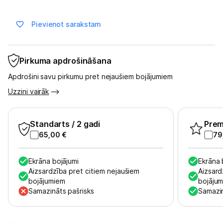
Pievienot sarakstam
Blogs
Piegāde un apmaksa
Pirkuma apdrošināšana
Apdrošini savu pirkumu pret nejaušiem bojājumiem
Tehnikas izvešana
Uzzini vairāk
Uzņēmumiem
Standarts
/ 2 gadi
Pre
65,00
€
79
Tet pakalpojumi
Ekrāna bojājumi
Ekrāna 
Aizsardzība pret citiem nejaušiem
Kontakti
Aizsard
bojājumiem
bojāju
Samazināts pašrisks
Samazin
Informācija