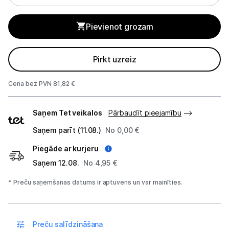
Mikroviļņu krāsnis
Pievienot grozam
Mazā tehnika
Kafijas pagatavošana
Pirkt uzreiz
Mazā virtuves tehnika
Cena bez PVN 81,82 €
Klimata iekārtas
Piegādes
Saņem Tet veikalos
Pārbaudīt pieejamību
veidi
Apģērbu kopšana
Saņem parīt (11.08.)
No 0,00 €
Skaistumkopšana
Piegāde ar kurjeru
Saņem 12.08.
No 4,95 €
Sports un atpūta
* Preču saņemšanas datums ir aptuvens un var mainīties.
Ražotāju atjaunota tehnika
Preču salīdzināšana
Vēlmju saraksts