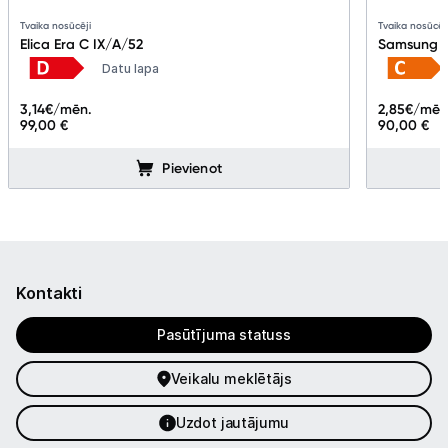
Tvaika nosūcēji
Tvaika nosūcēj
Elica Era C IX/A/52
Samsung 
Datu lapa
3,14
€/mēn.
2,85
€/mēn
99,00 €
90,00 €
Pievienot
Kontakti
Pasūtījuma statuss
Veikalu meklētājs
Uzdot jautājumu