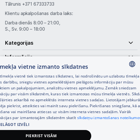
Tālrunis
+371 67333733
Klientu apkalpošanas darba laiks:
Darba dienās 8:00 – 21:00,
S., Sv. 9:00 – 18:00
Kategorijas
Informācija
tīmekļa vietne izmanto sīkdatnes
Noderīgas saites
īmekļa vietnē tiek izmantotas sīkdatnes, lai nodrošinātu un uzlabotu tīmekļa
LATVIAN
es darbību, sniegtu vietnes apmeklētājiem pielāgotu informāciju par mūsu
ktiem un pakalpojumiem, analizētu vietnes apmeklējumu. Zemāk sniedzam
RUSSIAN
māciju par visām sīkdatnēm, kuras tiek izmantotas mūsu tīmekļa vietnēs. Sīk
šķirties atkarībā no apmeklētās interneta vietnes sadaļas. Lietotājam jebkurā
ENGLISH
pēja piekrist, atteikties vai mainīt savu piekrišanu. Piekrišanas sniegšana, kā a
kšana vai mainīšana attiecas uz visām interneta vietnes sadaļām. Vairāk
mācijas par izmantotajām sīkdatnēm skatīt
sīkdatņu izmantošanas noteikumo
IELĀGOT IZVĒLI
© SIA Tet 2026 -
Visas cenas norādītas EUR ar PVN 21%
PIEKRIST VISĀM
Interneta veikala izstrāde —