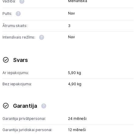
Mehāniska
Vadība:
Nav
Pults:
Ātrumu skaits:
3
Nav
Intensīvais režīms:
Svars
Ar iepakojumu:
5,90 kg
Bez iepakojuma:
4,90 kg
Garantija
Garantija privātpersonai:
24 mēneši
Garantija juridiskai personai:
12 mēneši