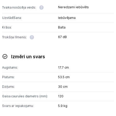
Neredzami iebūvēts
Tvaika nosūcēja veids:
Uzstādīšana:
Iebūvējama
Krāsa:
Balta
67 dB
Trokšņa līmenis:
Izmēri un svars
Augstums:
17.7 cm
Platums:
53.5 cm
Dziļums:
30 cm
Gaisa caurules diametrs (mm):
120
Svars ar iepakojumu:
5.9 kg