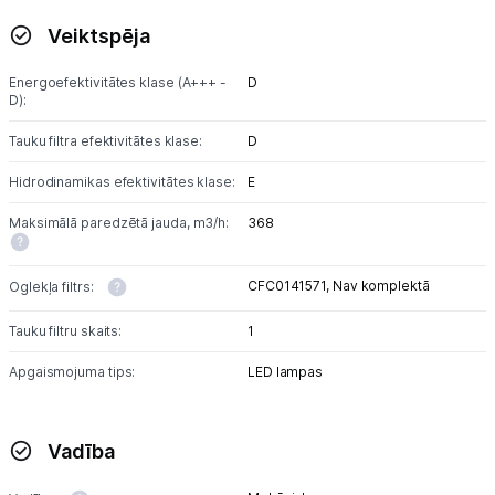
Veiktspēja
Energoefektivitātes klase (A+++ -
D
D):
Tauku filtra efektivitātes klase:
D
Hidrodinamikas efektivitātes klase:
E
Maksimālā paredzētā jauda, m3/h:
368
CFC0141571,
Nav komplektā
Oglekļa filtrs:
Tauku filtru skaits:
1
Apgaismojuma tips:
LED lampas
Vadība