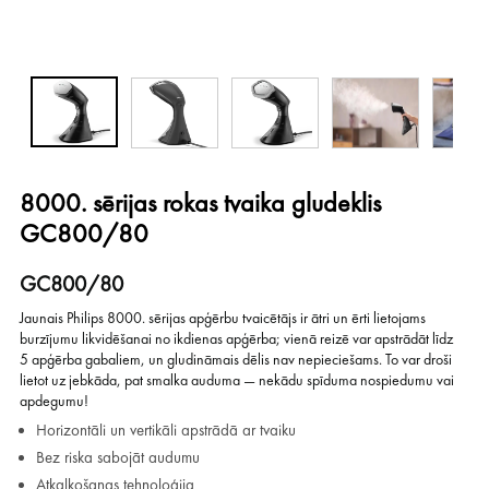
8000. sērijas rokas tvaika gludeklis
GC800/80
GC800/80
Jaunais Philips 8000. sērijas apģērbu tvaicētājs ir ātri un ērti lietojams
burzījumu likvidēšanai no ikdienas apģērba; vienā reizē var apstrādāt līdz
5 apģērba gabaliem, un gludināmais dēlis nav nepieciešams. To var droši
lietot uz jebkāda, pat smalka auduma — nekādu spīduma nospiedumu vai
apdegumu!
Horizontāli un vertikāli apstrādā ar tvaiku
Bez riska sabojāt audumu
Atkaļķošanas tehnoloģija