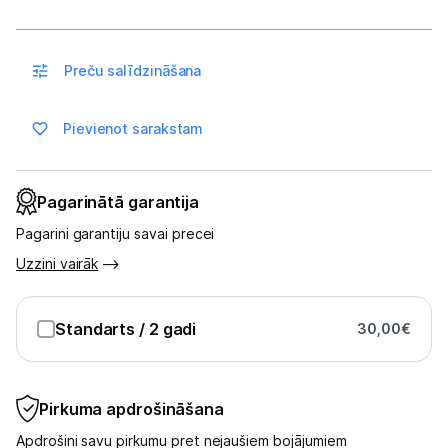
Sports un atpūta
Ražotāju atjaunota tehnika
Preču salīdzināšana
Vēlmju saraksts
Pievienot sarakstam
Blogs
Pagarinātā garantija
Pagarini garantiju savai precei
Piegāde un apmaksa
Uzzini vairāk
Tehnikas izvešana
Standarts
/ 2 gadi
30,00
€
Uzņēmumiem
Pirkuma apdrošināšana
Tet pakalpojumi
Apdrošini savu pirkumu pret nejaušiem bojājumiem