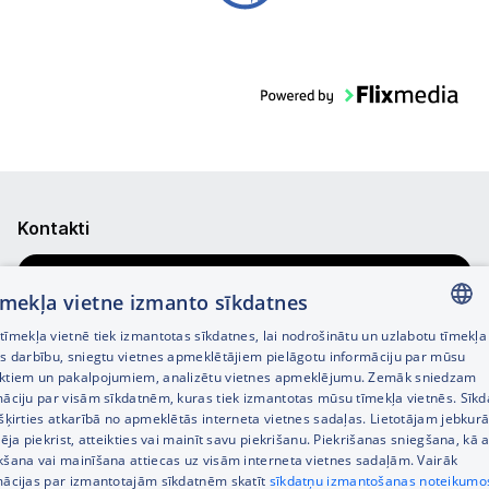
Kontakti
Pasūtījuma statuss
tīmekļa vietne izmanto sīkdatnes
Veikalu meklētājs
īmekļa vietnē tiek izmantotas sīkdatnes, lai nodrošinātu un uzlabotu tīmekļa
LATVIAN
es darbību, sniegtu vietnes apmeklētājiem pielāgotu informāciju par mūsu
Uzdot jautājumu
ktiem un pakalpojumiem, analizētu vietnes apmeklējumu. Zemāk sniedzam
RUSSIAN
māciju par visām sīkdatnēm, kuras tiek izmantotas mūsu tīmekļa vietnēs. Sīk
Tālrunis
+371 67333733
šķirties atkarībā no apmeklētās interneta vietnes sadaļas. Lietotājam jebkurā
ENGLISH
pēja piekrist, atteikties vai mainīt savu piekrišanu. Piekrišanas sniegšana, kā a
Klientu apkalpošanas darba laiks:
kšana vai mainīšana attiecas uz visām interneta vietnes sadaļām. Vairāk
Darba dienās 8:00 – 21:00,
mācijas par izmantotajām sīkdatnēm skatīt
sīkdatņu izmantošanas noteikumo