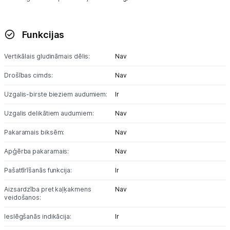
Funkcijas
Vertikālais gludināmais dēlis:
Nav
Drošības cimds:
Nav
Uzgalis-birste bieziem audumiem:
Ir
Uzgalis delikātiem audumiem:
Nav
Pakaramais biksēm:
Nav
Apģērba pakaramais:
Nav
Pašattīrīšanās funkcija:
Ir
Aizsardzība pret kaļķakmens
Nav
veidošanos:
Ieslēgšanās indikācija:
Ir