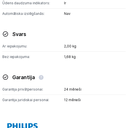
Ūdens daudzuma indikators:
Ir
Automātiska izslēgšanās:
Nav
Svars
Ar iepakojumu:
2,00 kg
Bez iepakojuma:
1,68 kg
Garantija
Garantija privātpersonai:
24 mēneši
Garantija juridiskai personai:
12 mēneši