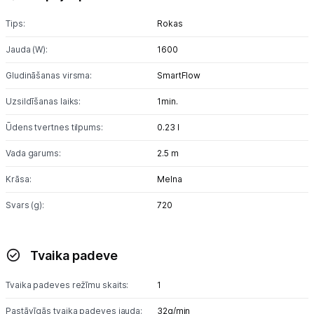
Tips:
Rokas
Jauda (W):
1600
Gludināšanas virsma:
SmartFlow
Uzsildīšanas laiks:
1min.
Ūdens tvertnes tilpums:
0.23 l
Vada garums:
2.5 m
Krāsa:
Melna
Svars (g):
720
Tvaika padeve
Tvaika padeves režīmu skaits:
1
Pastāvīgās tvaika padeves jauda:
32g/min