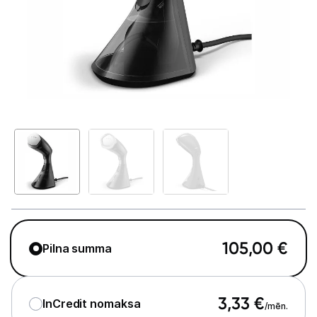
Telefoni, planšetdatori
Viedierīces
Sadzīves tehnika
Lielā tehnika
Iebūvējamā tehnika
Mazā tehnika
Auto ledusskapji
Putekļu sūcēji
105,00
€
Pilna summa
Roboti putekļu sūcēji
Putekļu sūcēju aksesuāri
3,33
€
InCredit nomaksa
/mēn.