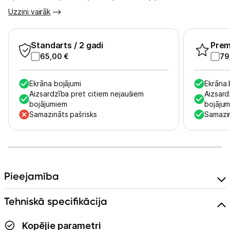
Uzzini vairāk
Kontakti
Informācija
Standarts
/ 2 gadi
Pre
65,00
€
79
Ekrāna bojājumi
Ekrāna 
Aizsardzība pret citiem nejaušiem
Aizsard
bojājumiem
bojāju
Samazināts pašrisks
Samazin
Pieejamība
Tehniskā specifikācija
Kopējie parametri