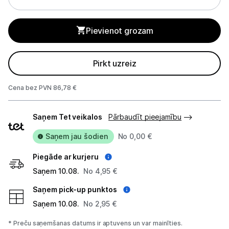
Tīrīšanas iekārtas
Gludekļi
Pievienot grozam
Tvaika gludināšanas sistēmas
Pirkt uzreiz
Tvaika gludekļi
Cena bez PVN 86,78 €
Tvaika tīrītāji
Piegādes
Saņem Tet veikalos
Pārbaudīt pieejamību
Kafijas pagatavošana
veidi
Saņem jau šodien
No 0,00 €
Mazā virtuves tehnika
Piegāde ar kurjeru
Klimata iekārtas
Saņem 10.08.
No 4,95 €
Apģērbu kopšana
Saņem pick-up punktos
Saņem 10.08.
No 2,95 €
Skaistumkopšana
* Preču saņemšanas datums ir aptuvens un var mainīties.