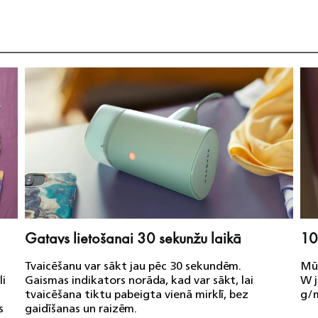
Gatavs lietošanai 30 sekunžu laikā
10
Tvaicēšanu var sākt jau pēc 30 sekundēm.
Mūs
li
Gaismas indikators norāda, kad var sākt, lai
W j
tvaicēšana tiktu pabeigta vienā mirklī, bez
g/m
s
gaidīšanas un raizēm.