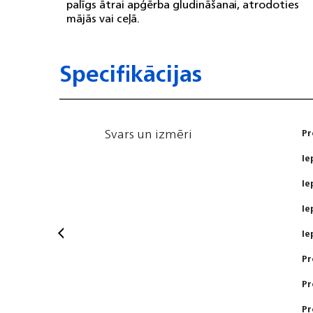
palīgs ātrai apģērba gludināšanai, atrodoties
mājās vai ceļā.
Specifikācijas
Svars un izmēri
Pr
Ie
Ie
Ie
Ie
Pr
Pr
Pr