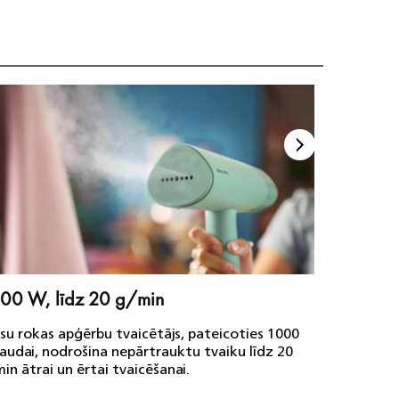
00 W, līdz 20 g/min
Nav ne
u rokas apģērbu tvaicētājs, pateicoties 1000
Tvaicēša
audai, nodrošina nepārtrauktu tvaiku līdz 20
steidzie
in ātrai un ērtai tvaicēšanai.
dēli.