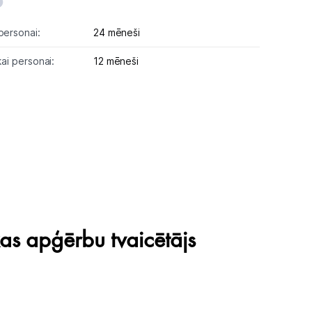
personai:
24 mēneši
kai personai:
12 mēneši
kas apģērbu tvaicētājs