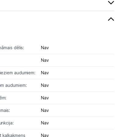
nāmais dēlis:
Nav
Nav
bieziem audumiem:
Nav
iem audumiem:
Nav
sēm:
Nav
mais:
Nav
unkcija:
Nav
t kaļķakmens
Nav