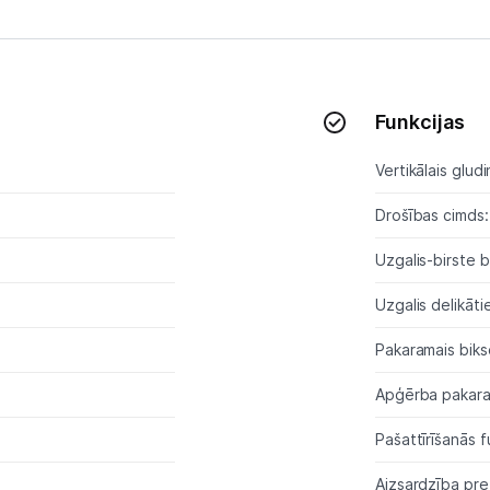
Tīrīšanas iekārtas
Gludekļi
Tvaika gludināšanas sistēmas
Funkcijas
Tvaika gludekļi
Vertikālais gludi
Tvaika tīrītāji
Drošības cimds:
Kafijas pagatavošana
Uzgalis-birste 
Mazā virtuves tehnika
Uzgalis delikāt
Klimata iekārtas
Pakaramais bik
Apģērba pakara
Apģērbu kopšana
Pašattīrīšanās f
Skaistumkopšana
Aizsardzība pre