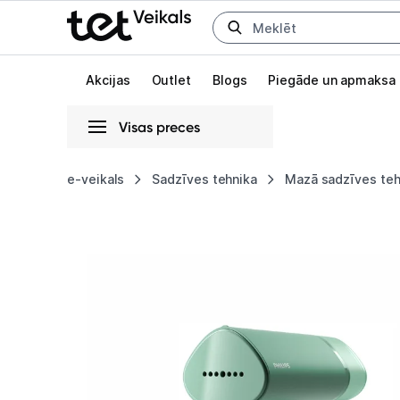
Uz kategorijam
Uz galveno saturu
Akcijas
Outlet
Blogs
Piegāde un apmaksa
Visas preces
Gaišā
Tumšā
Sistēmas
e-veikals
Sadzīves tehnika
Mazā sadzīves teh
Tvaika
Animācijas
gludeklis
Globāls iestatījums animāciju aktivizēšanai vai deaktivizēšanai visā l
Philips
3000
Series
STH3010/70