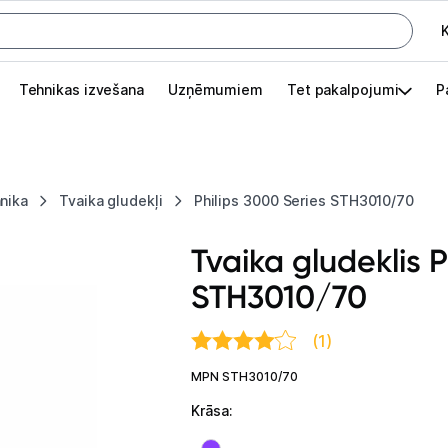
K
G
Tehnikas izvešana
Uzņēmumiem
Tet pakalpojumi
P
Pieslēgties
Pasūtījuma statuss
nika
Tvaika gludekļi
Philips 3000 Series STH3010/70
Akcijas
Tvaika gludeklis P
Outlet
STH3010/70
apā.
Izvēlies kāroto ierīci izdevīgāk!
(1)
TV un audio
MPN STH3010/70
Datortehnika
Krāsa
: