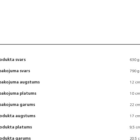
odukta svars
630 g
pakojuma svars
790 g
pakojuma augstums
12 c
pakojuma platums
10 c
pakojuma garums
22 c
odukta augstums
17 c
odukta platums
9,5 c
odukta garums
20,5 