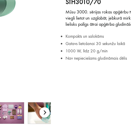
STH3010/70
Mūsu 3000. sērijas rokas apģērbu tva
viegli lietot un uzglabāt, jebkurā mir
lielisks palīgs ātrai apģērba gludinā
Kompakts un salokāms
Gatavs lietošanai 30 sekunžu laikā
1000 W, līdz 20 g/min
Nav nepieciešams gludināmais dēlis