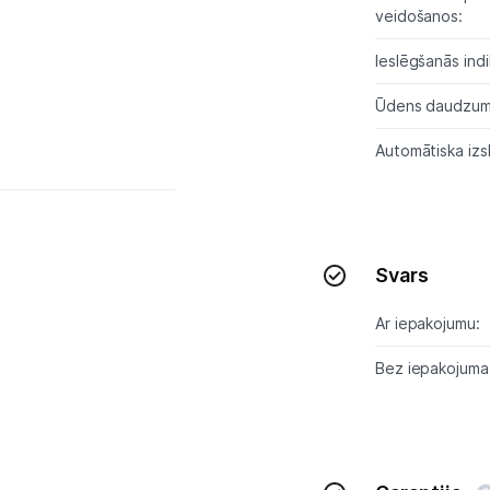
Sports un atpūta
veidošanos:
Ražotāju atjaunota tehnika
Ieslēgšanās indi
Ūdens daudzuma
Vēlmju saraksts
Automātiska izs
Blogs
Piegāde un apmaksa
Svars
Ar iepakojumu:
Tehnikas izvešana
Bez iepakojuma
Uzņēmumiem
Tet pakalpojumi