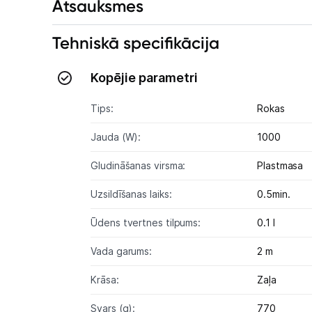
Atsauksmes
Tehniskā specifikācija
Kopējie parametri
Tips:
Rokas
Jauda (W):
1000
Gludināšanas virsma:
Plastmasa
Uzsildīšanas laiks:
0.5min.
Ūdens tvertnes tilpums:
0.1 l
Vada garums:
2 m
Krāsa:
Zaļa
Svars (g):
770