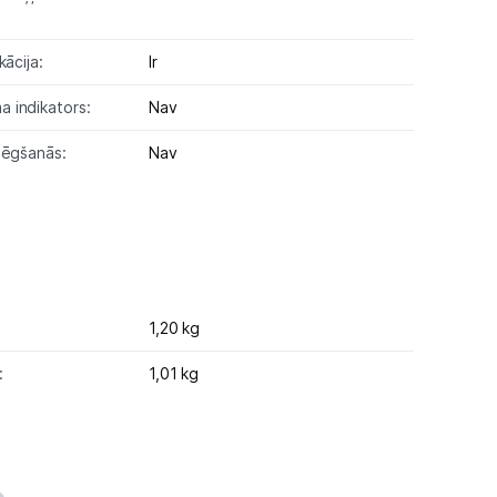
kācija:
Ir
 indikators:
Nav
lēgšanās:
Nav
1,20 kg
:
1,01 kg