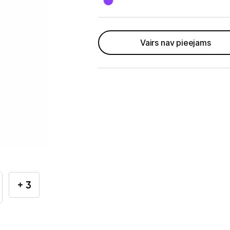
Telefoni, planšetdatori
Viedierīces
Vairs nav pieejams
Sadzīves tehnika
Lielā tehnika
Iebūvējamā tehnika
Mazā tehnika
Auto ledusskapji
Putekļu sūcēji
+ 3
Roboti putekļu sūcēji
Putekļu sūcēju aksesuāri