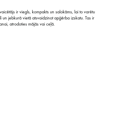
icētājs ir viegls, kompakts un salokāms, lai to varētu
klī un jebkurā vietā atsvaidzinot apģērba izskatu. Tas ir
šanai, atrodoties mājās vai ceļā.