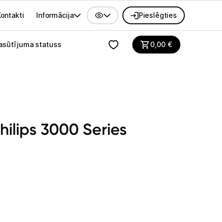
ontakti
Informācija
Pieslēgties
alvenes izvēlne
asūtījuma statuss
0,00
€
hilips 3000 Series