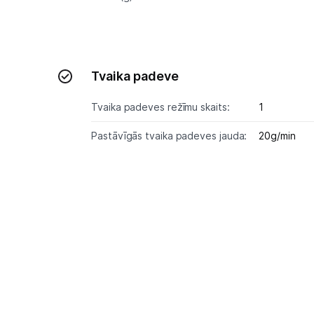
Tvaika padeve
Tvaika padeves režīmu skaits:
1
Pastāvīgās tvaika padeves jauda:
20g/min