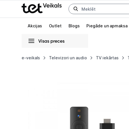
Uz kategorijam
Uz galveno saturu
Akcijas
Outlet
Blogs
Piegāde un apmaksa
Visas preces
Gaišā
Tumšā
Sistēmas
e-veikals
Televizori un audio
TV iekārtas
Xiaomi
Animācijas
Smart
Globāls iestatījums animāciju aktivizēšanai vai deaktivizēšanai visā l
TV
Stick
4K
EU