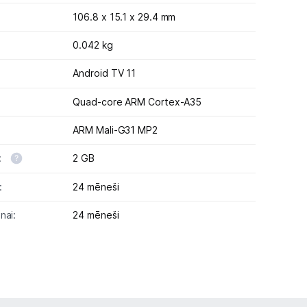
106.8 x 15.1 x 29.4 mm
0.042 kg
Android TV 11
Quad-core ARM Cortex-A35
ARM Mali-G31 MP2
:
2 GB
:
24 mēneši
nai:
24 mēneši