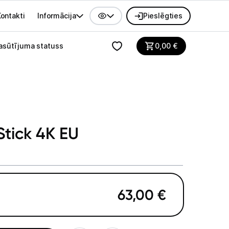
ontakti
Informācija
Pieslēgties
alvenes izvēlne
asūtījuma statuss
0,00
€
Stick 4K EU
63,00
€