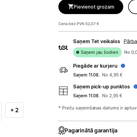
Telefoni, planšetdatori
Pievienot grozam
Viedierīces
Cena bez PVN 52,07 €
Sadzīves tehnika
Piegādes
Saņem Tet veikalos
Pārba
Skaistumkopšana
veidi
Saņem jau šodien
No 0,
Sports un atpūta
Piegāde ar kurjeru
Saņem 11.08.
No 4,95 €
Ražotāju atjaunota tehnika
Saņem pick-up punktos
Saņem 11.08.
No 2,95 €
Vēlmju saraksts
* Preču saņemšanas datums ir aptuve
+ 2
Blogs
Pagarinātā garantija
Piegāde un apmaksa