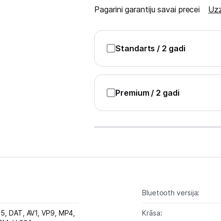
Pagarini garantiju savai precei
Uzz
Tehnikas izvešana
Standarts
/ 2 gadi
Uzņēmumiem
Tet pakalpojumi
Premium
/ 2 gadi
Kontakti
Informācija
Bluetooth versija:
65,
DAT,
AV1,
VP9,
MP4,
Krāsa: