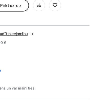
Pirkt uzreiz
udīt pieejamību
00 €
ns un var mainīties.