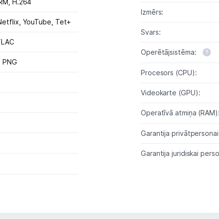
RM,
H.264
Izmērs:
etflix, YouTube, Tet+
Svars:
FLAC
Operētājsistēma:
, PNG
Procesors (CPU):
Videokarte (GPU):
Operatīvā atmiņa (RAM)
Garantija privātpersonai
Garantija juridiskai perso