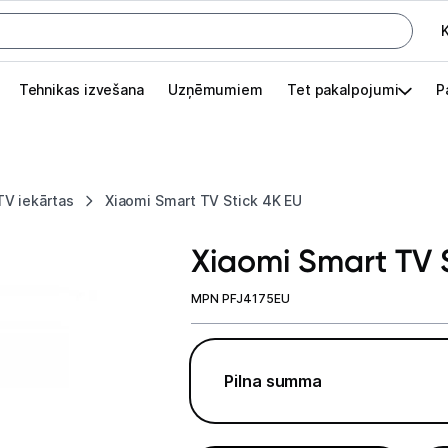
K
G
Tehnikas izvešana
Uzņēmumiem
Tet pakalpojumi
P
Pieslēgties
Pasūtījuma statuss
TV iekārtas
Xiaomi Smart TV Stick 4K EU
Akcijas
Xiaomi Smart TV 
Outlet
apā.
MPN PFJ4175EU
Izvēlies kāroto ierīci izdevīgāk!
TV un audio
Pilna summa
Datortehnika