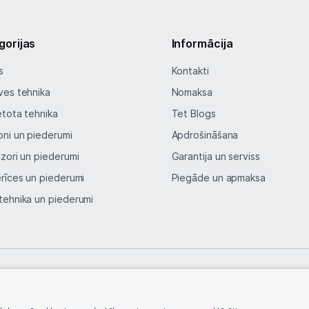
gorijas
Informācija
s
Kontakti
ves tehnika
Nomaksa
etota tehnika
Tet Blogs
oni un piederumi
Apdrošināšana
izori un piederumi
Garantija un serviss
erīces un piederumi
Piegāde un apmaksa
tehnika un piederumi
© SIA Tet 2026 -
Visas cenas norādītas EUR ar PVN 21%