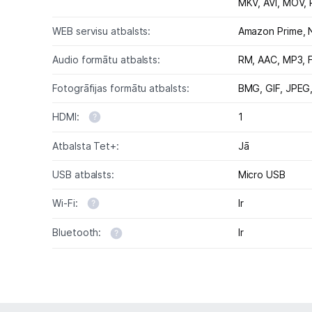
MKV,
AVI,
MOV,
WEB servisu atbalsts:
Amazon Prime, N
Audio formātu atbalsts:
RM,
AAC,
MP3,
Fotogrāfijas formātu atbalsts:
BMG, GIF, JPEG
HDMI:
1
Atbalsta Tet+:
Jā
USB atbalsts:
Micro USB
Wi-Fi:
Ir
Bluetooth:
Ir