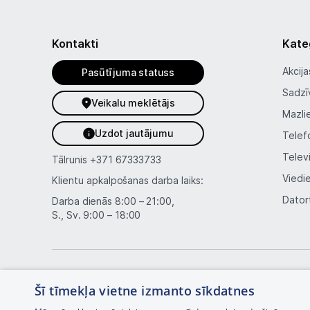
Kontakti
Kate
Akcija
Pasūtījuma statuss
Sadzī
Veikalu meklētājs
Mazli
Uzdot jautājumu
Telef
Telev
Tālrunis
+371 67333733
Viedi
Klientu apkalpošanas darba laiks:
Dator
Darba dienās 8:00 – 21:00,
S., Sv. 9:00 – 18:00
Šī tīmekļa vietne izmanto sīkdatnes