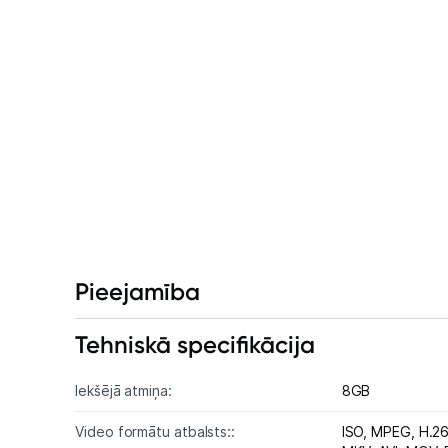
Pieejamība
Tehniskā specifikācija
Iekšējā atmiņa:
8GB
Video formātu atbalsts::
ISO,
MPEG,
H.2