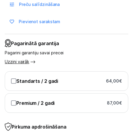
Preču salīdzināšana
Blogs
Pievienot sarakstam
Piegāde un apmaksa
Pagarinātā garantija
Tehnikas izvešana
Pagarini garantiju savai precei
Uzzini vairāk
Uzņēmumiem
Standarts
/ 2 gadi
64,00
€
Tet pakalpojumi
Kontakti
Premium
/ 2 gadi
87,00
€
Informācija
Pirkuma apdrošināšana