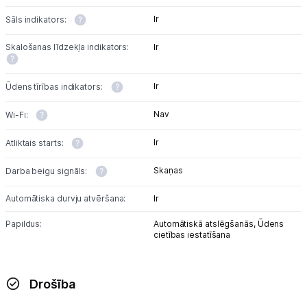
Ir
Sāls indikators:
Skalošanas līdzekļa indikators:
Ir
Ir
Ūdens tīrības indikators:
Nav
Wi-Fi:
Ir
Atliktais starts:
Skaņas
Darba beigu signāls:
Automātiska durvju atvēršana:
Ir
Papildus:
Automātiskā atslēgšanās,
Ūdens
cietības iestatīšana
Drošība