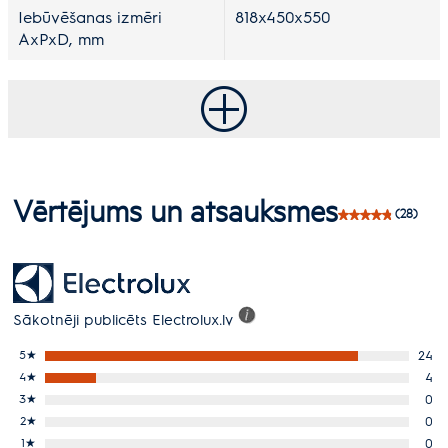
Iebūvēšanas izmēri
818x450x550
AxPxD, mm
Vērtējums un atsauksmes
(28)
Sākotnēji publicēts Electrolux.lv
5
★
24
4
★
4
3
★
0
2
★
0
1
★
0