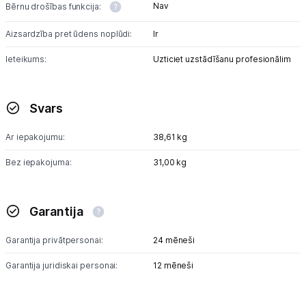
Nav
Bērnu drošības funkcija:
Aizsardzība pret ūdens noplūdi:
Ir
Ieteikums:
Uzticiet uzstādīšanu profesionālim
Svars
Ar iepakojumu:
38,61 kg
Bez iepakojuma:
31,00 kg
Garantija
Garantija privātpersonai:
24 mēneši
Garantija juridiskai personai:
12 mēneši