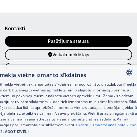
Kontakti
Pasūtījuma statuss
Veikalu meklētājs
Uzdot jautājumu
tīmekļa vietne izmanto sīkdatnes
Tālrunis
+371 67333733
īmekļa vietnē tiek izmantotas sīkdatnes, lai nodrošinātu un uzlabotu tīmekļa
LATVIAN
Klientu apkalpošanas darba laiks:
es darbību, sniegtu vietnes apmeklētājiem pielāgotu informāciju par mūsu
ktiem un pakalpojumiem, analizētu vietnes apmeklējumu. Zemāk sniedzam
Darba dienās 8:00 – 21:00,
RUSSIAN
māciju par visām sīkdatnēm, kuras tiek izmantotas mūsu tīmekļa vietnēs. Sīk
S., Sv. 9:00 – 18:00
šķirties atkarībā no apmeklētās interneta vietnes sadaļas. Lietotājam jebkurā
ENGLISH
pēja piekrist, atteikties vai mainīt savu piekrišanu. Piekrišanas sniegšana, kā a
Kategorijas
kšana vai mainīšana attiecas uz visām interneta vietnes sadaļām. Vairāk
mācijas par izmantotajām sīkdatnēm skatīt
sīkdatņu izmantošanas noteikumo
Informācija
IELĀGOT IZVĒLI