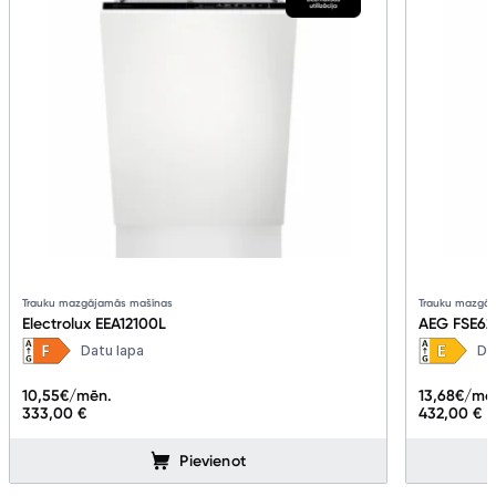
Trauku mazgājamās mašīnas
Trauku mazgā
Electrolux EEA12100L
AEG FSE62
Datu lapa
Da
10,55
€/mēn.
13,68
€/mē
333,00 €
432,00 €
Pievienot