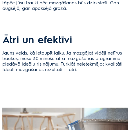
tāpēc jūsu trauki pēc mazgāšanas būs dzirkstoši. Gan
augšējā, gan apakšējā grozā.
Ātri un efektīvi
Jauns veids, kā ietaupīt laiku. Ja mazgājat vidēji netīrus
traukus, mūsu 30 minūšu ātrā mazgāšanas programma
piedāvā ideālu risinājumu. Turklāt neietekmējot kvalitāti.
Ideāli mazgāšanas rezultāti — ātri.