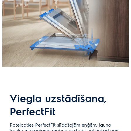
Viegla uzstādīšana,
PerfectFit
Pateicoties PerfectFit slīdošajām eņģēm, jauno
trauku mazgājamo mašīnu uzstādīt vēl nekad nav