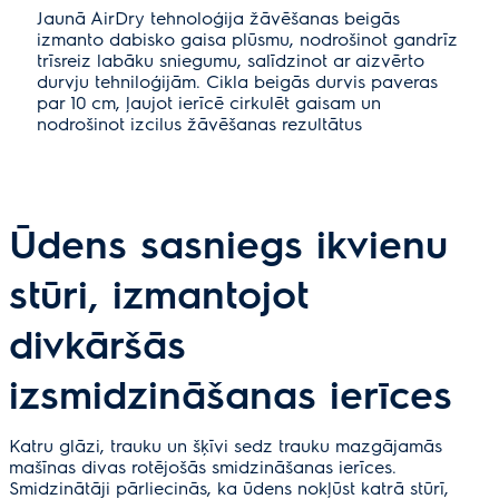
Jaunā AirDry tehnoloģija žāvēšanas beigās
izmanto dabisko gaisa plūsmu, nodrošinot gandrīz
trīsreiz labāku sniegumu, salīdzinot ar aizvērto
durvju tehniloģijām. Cikla beigās durvis paveras
par 10 cm, ļaujot ierīcē cirkulēt gaisam un
nodrošinot izcilus žāvēšanas rezultātus
Ūdens sasniegs ikvienu
stūri, izmantojot
divkāršās
izsmidzināšanas ierīces
Katru glāzi, trauku un šķīvi sedz trauku mazgājamās
mašīnas divas rotējošās smidzināšanas ierīces.
Smidzinātāji pārliecinās, ka ūdens nokļūst katrā stūrī,