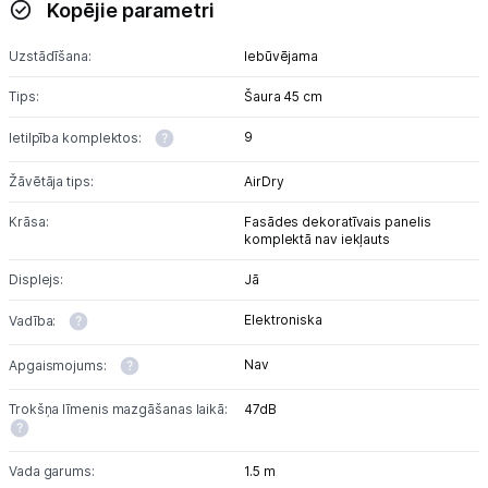
Kopējie parametri
Uzstādīšana:
Iebūvējama
Tips:
Šaura 45 cm
9
Ietilpība komplektos:
Žāvētāja tips:
AirDry
Krāsa:
Fasādes dekoratīvais panelis
komplektā nav iekļauts
Displejs:
Jā
Elektroniska
Vadība:
Nav
Apgaismojums:
Trokšņa līmenis mazgāšanas laikā:
47dB
Vada garums:
1.5 m