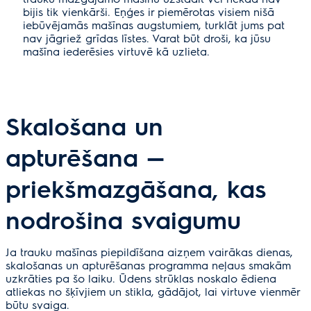
bijis tik vienkārši. Eņģes ir piemērotas visiem nišā
iebūvējamās mašīnas augstumiem, turklāt jums pat
nav jāgriež grīdas līstes. Varat būt droši, ka jūsu
mašīna iederēsies virtuvē kā uzlieta.
Skalošana un
apturēšana —
priekšmazgāšana, kas
nodrošina svaigumu
Ja trauku mašīnas piepildīšana aizņem vairākas dienas,
skalošanas un apturēšanas programma neļaus smakām
uzkrāties pa šo laiku. Ūdens strūklas noskalo ēdiena
atliekas no šķīvjiem un stikla, gādājot, lai virtuve vienmēr
būtu svaiga.