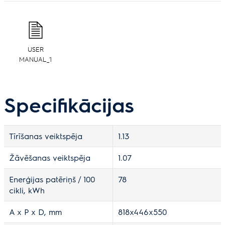
USER
MANUAL_1
Specifikācijas
Tīrīšanas veiktspēja
1.13
Žāvēšanas veiktspēja
1.07
Enerģijas patēriņš / 100
78
cikli, kWh
A x P x D, mm
818x446x550