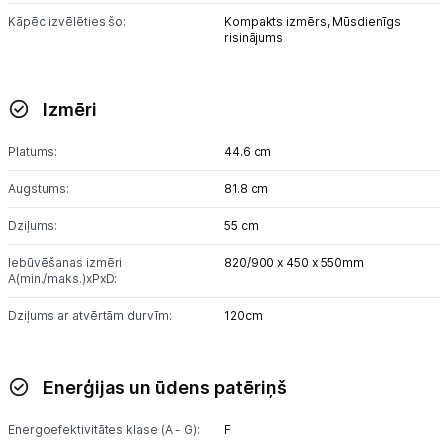
Kāpēc izvēlēties šo:
Kompakts izmērs,
Mūsdienīgs
risinājums
Izmēri
Platums:
44.6 cm
Augstums:
81.8 cm
Dziļums:
55 cm
Iebūvēšanas izmēri
820/900 x 450 x 550mm
A(min./maks.)xPxD:
Dziļums ar atvērtām durvīm:
120cm
Enerģijas un ūdens patēriņš
Energoefektivitātes klase (A - G):
F