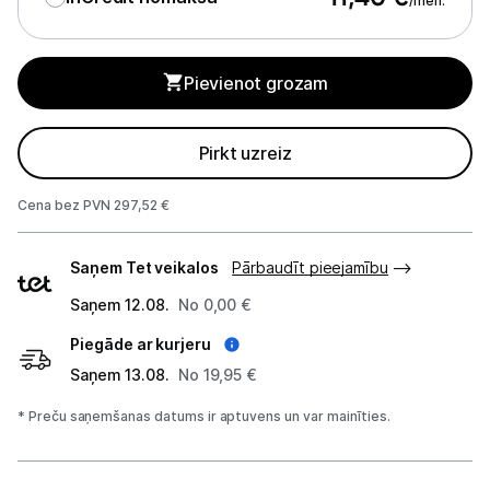
/mēn.
Mikroviļņu krāsnis
Mazā tehnika
Pievienot grozam
Kafijas pagatavošana
Pirkt uzreiz
Mazā virtuves tehnika
Klimata iekārtas
Cena bez PVN 297,52 €
Piegādes
Apģērbu kopšana
Saņem Tet veikalos
Pārbaudīt pieejamību
veidi
Skaistumkopšana
Saņem 12.08.
No 0,00 €
Piegāde ar kurjeru
Sports un atpūta
Saņem 13.08.
No 19,95 €
Ražotāju atjaunota tehnika
* Preču saņemšanas datums ir aptuvens un var mainīties.
Vēlmju saraksts