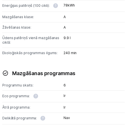
78kWh
Enerģijas patēriņš (100 cikli):
Mazgāšanas klase:
A
Žāvēšanas klase:
A
Ūdens patēriņš vienā mazgāšanas
9.9 l
ciklā:
Ekoloģiskās programmas ilgums:
240 min
Mazgāšanas programmas
Programmu skaits:
6
Ir
Eco programma:
Ātrā programma:
Ir
Nav
Delikātā programma: