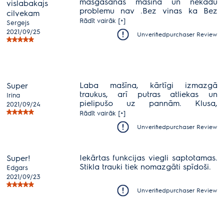
masgasanas masina un nekadu
vislabakajs
problemu nav .Bez vinas ka Bez
cilvekam
rokam. Paldies Electrolux.
Rādīt vairāk [+]
Sergejs
2021/09/25
Unverifiedpurchaser Review
Laba mašīna, kārtīgi izmazgā
Super
traukus, arī putras atliekas un
Irina
pielipušo uz pannām. Klusa,
2021/09/24
funkcionāla un ietilpīga. Noteikti
Rādīt vairāk [+]
iesaku.
Unverifiedpurchaser Review
Iekārtas funkcijas viegli saptotamas.
Super!
Stikla trauki tiek nomazgāti spīdoši.
Edgars
2021/09/23
Unverifiedpurchaser Review