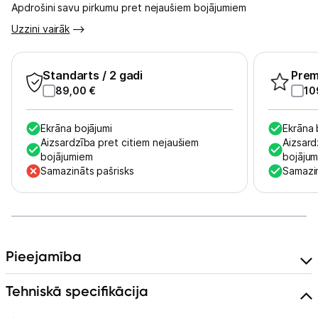
Apdrošini savu pirkumu pret nejaušiem bojājumiem
Uzzini vairāk
Standarts
/ 2 gadi
Pre
89,00
€
10
Ekrāna bojājumi
Ekrāna 
Aizsardzība pret citiem nejaušiem
Aizsard
bojājumiem
bojāju
Samazināts pašrisks
Samazin
Pieejamība
Tehniskā specifikācija