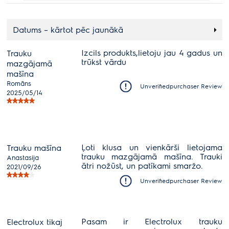
Datums – kārtot pēc jaunākā
Izcils produkts,lietoju jau 4 gadus un
Trauku
trūkst vārdu
mazgājamā
mašīna
Romāns
Unverifiedpurchaser Review
2025/05/14
Ļoti klusa un vienkārši lietojama
Trauku mašīna
trauku mazgājamā mašīna. Trauki
Anastasija
ātri nožūst, un patīkami smaržo.
2021/09/26
Unverifiedpurchaser Review
Pasam ir Electrolux trauku
Electrolux tikaj