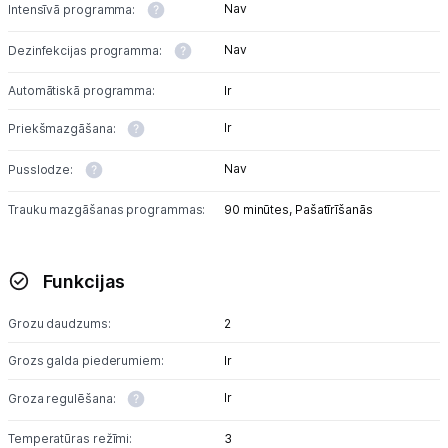
Nav
Intensīvā programma:
Nav
Dezinfekcijas programma:
Automātiskā programma:
Ir
Ir
Priekšmazgāšana:
Nav
Pusslodze:
Trauku mazgāšanas programmas:
90 minūtes,
Pašatīrīšanās
Funkcijas
Grozu daudzums:
2
Grozs galda piederumiem:
Ir
Ir
Groza regulēšana:
Temperatūras režīmi:
3