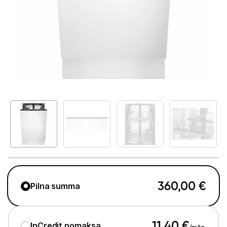
Telefoni, planšetdatori
Viedierīces
Sadzīves tehnika
Lielā tehnika
Iebūvējamā tehnika
Ledusskapji
Trauku mazgājamās mašīnas
Cepeškrāsnis
360,00
€
Pilna summa
Plīts virsmas
Tvaika nosūcēji
11,40
€
InCredit nomaksa