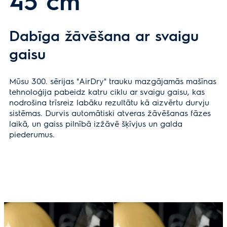
45 cm
Dabīga žāvēšana ar svaigu
gaisu
Mūsu 300. sērijas "AirDry" trauku mazgājamās mašīnas
tehnoloģija pabeidz katru ciklu ar svaigu gaisu, kas
nodrošina trīsreiz labāku rezultātu kā aizvērtu durvju
sistēmas. Durvis automātiski atveras žāvēšanas fāzes
laikā, un gaiss pilnībā izžāvē šķīvjus un galda
piederumus.