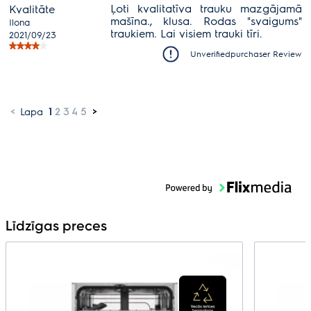
Ļoti kvalitatīva trauku mazgājamā
Kvalitāte
mašīna., klusa. Rodas "svaigums"
Ilona
traukiem. Lai visiem trauki tīri.
2021/09/23
Unverifiedpurchaser Review
<
Lapa
1
2
3
4
5
>
Līdzīgas preces