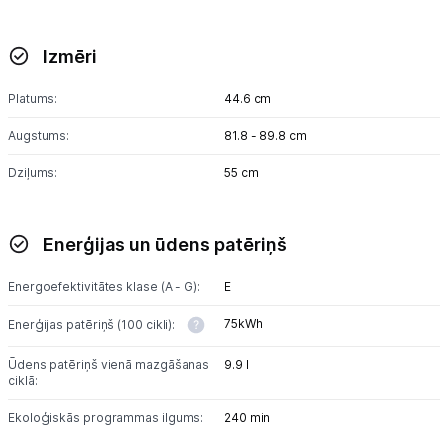
Blogs
Izmēri
Platums:
44.6 cm
Piegāde un apmaksa
Augstums:
81.8 - 89.8 cm
Tehnikas izvešana
Dziļums:
55 cm
Uzņēmumiem
Enerģijas un ūdens patēriņš
Tet pakalpojumi
Energoefektivitātes klase (A - G):
E
75kWh
Enerģijas patēriņš (100 cikli):
Kontakti
Ūdens patēriņš vienā mazgāšanas
9.9 l
ciklā:
Informācija
Ekoloģiskās programmas ilgums:
240 min