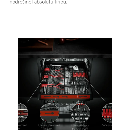
nodrošinot absolūtu tīrību.