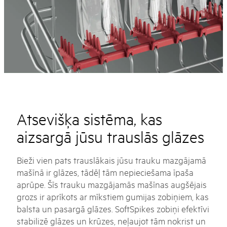
Atsevišķa sistēma, kas
aizsargā jūsu trauslās glāzes
Bieži vien pats trauslākais jūsu trauku mazgājamā
mašīnā ir glāzes, tādēļ tām nepieciešama īpaša
aprūpe. Šīs trauku mazgājamās mašīnas augšējais
grozs ir aprīkots ar mīkstiem gumijas zobiņiem, kas
balsta un pasargā glāzes. SoftSpikes zobiņi efektīvi
stabilizē glāzes un krūzes, neļaujot tām nokrist un