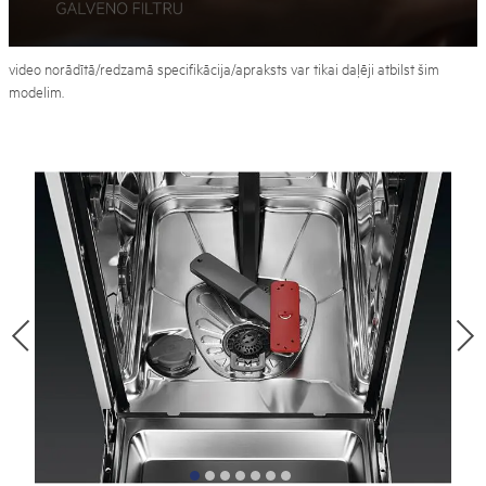
video norādītā/redzamā specifikācija/apraksts var tikai daļēji atbilst šim
modelim.