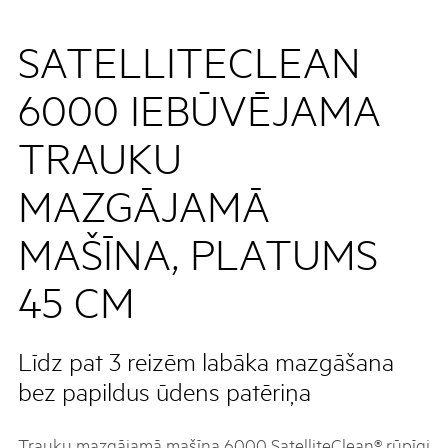
SATELLITECLEAN
6000 IEBŪVĒJAMA
TRAUKU
MAZGĀJAMĀ
MAŠĪNA, PLATUMS
45 CM
Līdz pat 3 reizēm labāka mazgāšana
bez papildus ūdens patēriņa
Trauku mazgājamā mašīna 6000 SatelliteClean® rūpīgi