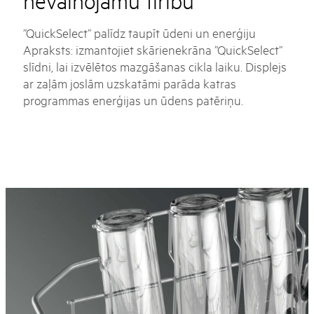
nevainojamu tīrību
”QuickSelect” palīdz taupīt ūdeni un enerģiju
Apraksts: izmantojiet skārienekrāna ”QuickSelect”
slīdni, lai izvēlētos mazgāšanas cikla laiku. Displejs
ar zaļām joslām uzskatāmi parāda katras
programmas enerģijas un ūdens patēriņu.