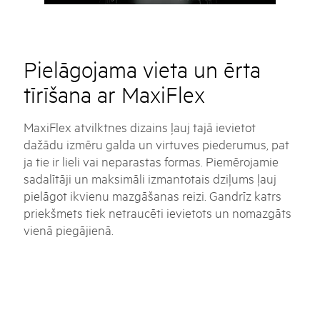
Pielāgojama vieta un ērta
tīrīšana ar MaxiFlex
MaxiFlex atvilktnes dizains ļauj tajā ievietot
dažādu izmēru galda un virtuves piederumus, pat
ja tie ir lieli vai neparastas formas. Piemērojamie
sadalītāji un maksimāli izmantotais dziļums ļauj
pielāgot ikvienu mazgāšanas reizi. Gandrīz katrs
priekšmets tiek netraucēti ievietots un nomazgāts
vienā piegājienā.