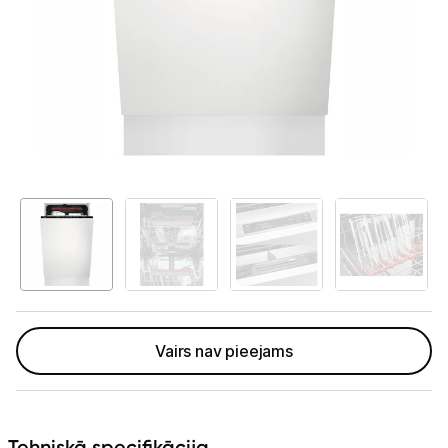
Telefoni, planšetdatori
Viedierīces
Sadzīves tehnika
Lielā tehnika
Iebūvējamā tehnika
Ledusskapji
Trauku mazgājamās mašīnas
Cepeškrāsnis
Vairs nav pieejams
Plīts virsmas
Tvaika nosūcēji
Tehniskā specifikācija