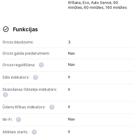
tīrīšana,
Eco,
Auto Sense,
90
minūtes,
60 minūtes,
160 minūtes
Funkcijas
Grozu daudzums:
3
Grozs galda piederumiem:
Nav
Nav
Groza regulēšana:
Ir
Sāls indikators:
Skalošanas līdzekļa indikators:
Ir
Ir
Ūdens tīrības indikators:
Nav
Wi-Fi:
Ir
Atliktais starts: