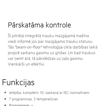
Pārskatāma kontrole
Šī pilnībā integrētā trauku mazgājamā mašīna
viedi informē jūs par mazgājamo trauku statusu.
Tās "beam-on-floor" tehnoloģija cikla darbības laikā
projicē sarkanu gaismu uz grīdas. Un kad traukus
var ņemt ārā, tā pārslēdzas uz zaļo gaismu.
Vienkārši un efektīvi.
Funkcijas
Ietilpība, komplekti: 10, saskaņā ar IEC normatīviem
7 programmas, 3 temperatūras
Programmas:
+