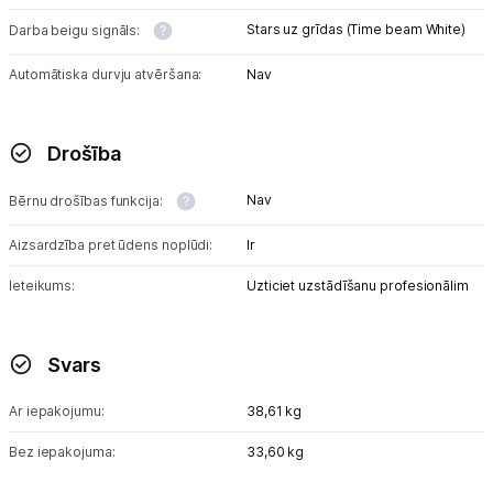
Stars uz grīdas (Time beam White)
Darba beigu signāls:
Automātiska durvju atvēršana:
Nav
Drošība
Nav
Bērnu drošības funkcija:
Aizsardzība pret ūdens noplūdi:
Ir
Ieteikums:
Uzticiet uzstādīšanu profesionālim
Svars
Ar iepakojumu:
38,61 kg
Bez iepakojuma:
33,60 kg