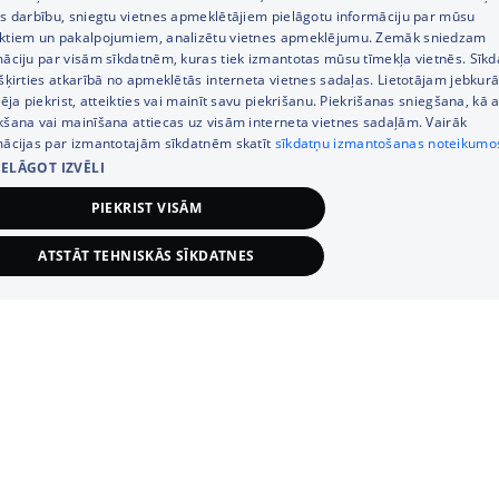
LATVIAN
es darbību, sniegtu vietnes apmeklētājiem pielāgotu informāciju par mūsu
ktiem un pakalpojumiem, analizētu vietnes apmeklējumu. Zemāk sniedzam
RUSSIAN
māciju par visām sīkdatnēm, kuras tiek izmantotas mūsu tīmekļa vietnēs. Sīk
šķirties atkarībā no apmeklētās interneta vietnes sadaļas. Lietotājam jebkurā
ENGLISH
pēja piekrist, atteikties vai mainīt savu piekrišanu. Piekrišanas sniegšana, kā a
Kontakti
kšana vai mainīšana attiecas uz visām interneta vietnes sadaļām. Vairāk
mācijas par izmantotajām sīkdatnēm skatīt
sīkdatņu izmantošanas noteikumo
Pasūtījuma statuss
IELĀGOT IZVĒLI
PIEKRIST VISĀM
Veikalu meklētājs
ATSTĀT TEHNISKĀS SĪKDATNES
Uzdot jautājumu
Tālrunis
+371 67333733
TEHNISKĀS/OBLIGĀTĀS
STATISTIKAS
Klientu apkalpošanas darba laiks:
MĒRĶA (REKLĀMAS)
FUNKCIONĀLĀS
NEKLASIFICĒT
Darba dienās 8:00 – 21:00,
S., Sv. 9:00 – 18:00
Kategorijas
Tehniskās/obligātās
Statistikas
Mērķa (reklāmas)
Funkcionālās
Neklasificētās
Informācija