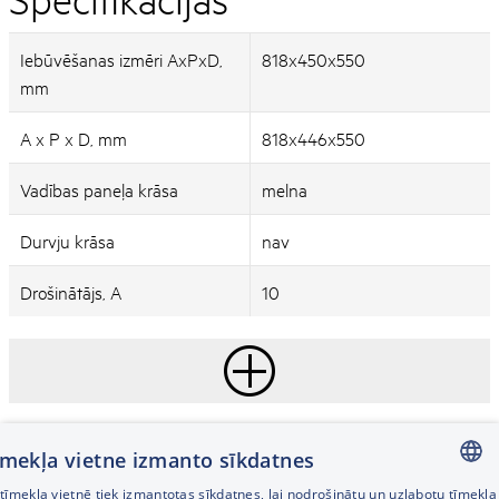
Iebūvēšanas izmēri AxPxD,
818x450x550
mm
A x P x D, mm
818x446x550
Vadības paneļa krāsa
melna
Durvju krāsa
nav
Drošinātājs, A
10
tīmekļa vietne izmanto sīkdatnes
īmekļa vietnē tiek izmantotas sīkdatnes, lai nodrošinātu un uzlabotu tīmekļa