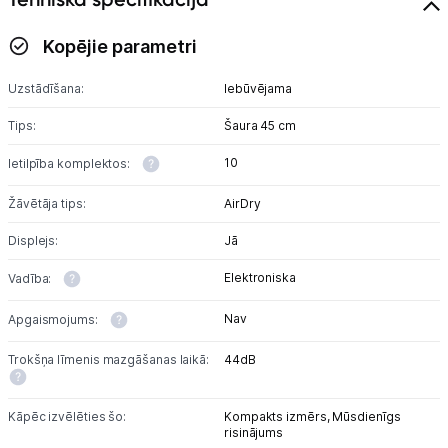
Mikroviļņu krāsnis
Kopējie parametri
Mazā tehnika
Uzstādīšana:
Iebūvējama
Kafijas pagatavošana
Tips:
Šaura 45 cm
Mazā virtuves tehnika
10
Ietilpība komplektos:
Klimata iekārtas
Žāvētāja tips:
AirDry
Apģērbu kopšana
Displejs:
Jā
Skaistumkopšana
Elektroniska
Vadība:
Nav
Apgaismojums:
Sports un atpūta
Trokšņa līmenis mazgāšanas laikā:
44dB
Ražotāju atjaunota tehnika
Kāpēc izvēlēties šo:
Kompakts izmērs,
Mūsdienīgs
risinājums
Vēlmju saraksts