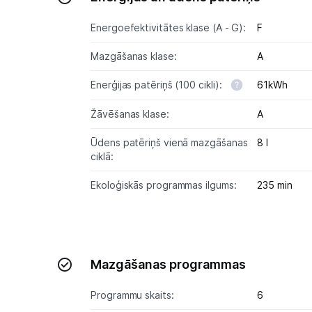
Energoefektivitātes klase (A - G):
F
Mazgāšanas klase:
A
Enerģijas patēriņš (100 cikli):
61kWh
Žāvēšanas klase:
A
Ūdens patēriņš vienā mazgāšanas
8 l
ciklā:
Ekoloģiskās programmas ilgums:
235 min
Mazgāšanas programmas
Programmu skaits:
6