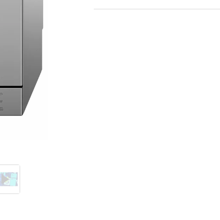
Telefoni, planšetdatori
Viedierīces
Sadzīves tehnika
Lielā tehnika
Ledusskapji
Saldētavas
Vīna skapji
Trauku mazgājamās mašīnas
Veļas mašīnas
Veļas žāvētāji