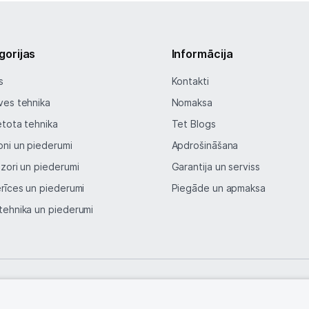
gorijas
Informācija
s
Kontakti
ves tehnika
Nomaksa
etota tehnika
Tet Blogs
oni un piederumi
Apdrošināšana
izori un piederumi
Garantija un serviss
erīces un piederumi
Piegāde un apmaksa
tehnika un piederumi
© SIA Tet 2026 -
Visas cenas norādītas EUR ar PVN 21%