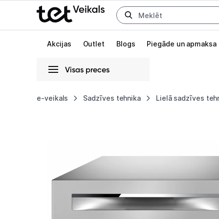
Uz kategorijam
Uz galveno saturu
Akcijas
Outlet
Blogs
Piegāde un apmaksa
Visas preces
Gaišā
Tumšā
Sistēmas
e-veikals
Sadzīves tehnika
Lielā sadzīves teh
Trauku
Animācijas
mazgājamā
Globāls iestatījums animāciju aktivizēšanai vai deaktivizēšanai visā l
mašīna
Bosch
SKS62E38EU