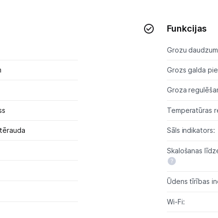
Sadzīves tehnikas aksesuāri
Plītis
Funkcijas
Tvaika nosūcēji
Grozu daudzum
Aksesuāri tvaika nosūcējiem
m
Grozs galda pi
Groza regulēša
Iebūvējamā tehnika
ss
Temperatūras re
Mazā tehnika
 tērauda
Sāls indikators:
Kafijas pagatavošana
Skalošanas līdze
Mazā virtuves tehnika
Klimata iekārtas
Ūdens tīrības in
Apģērbu kopšana
Wi-Fi: