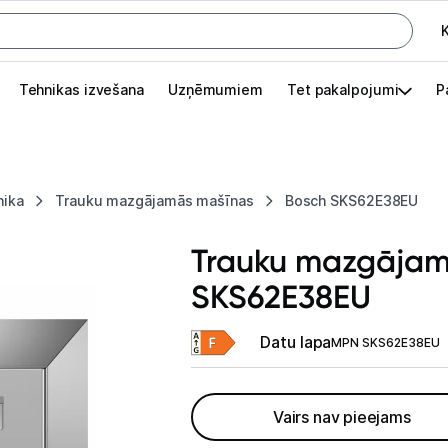
K
G
Tehnikas izvešana
Uzņēmumiem
Tet pakalpojumi
P
Pieslēgties
Pasūtījuma statuss
nika
Trauku mazgājamās mašīnas
Bosch SKS62E38EU
Akcijas
Trauku mazgājam
Outlet
SKS62E38EU
apā.
Izvēlies kāroto ierīci izdevīgāk!
Datu lapa
MPN SKS62E38EU
TV un audio
Datortehnika
Vairs nav pieejams