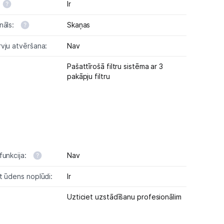
Ir
nāls:
Skaņas
vju atvēršana:
Nav
Pašattīrošā filtru sistēma ar 3
pakāpju filtru
funkcija:
Nav
t ūdens noplūdi:
Ir
Uzticiet uzstādīšanu profesionālim