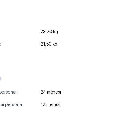
23,70 kg
:
21,50 kg
personai:
24 mēneši
kai personai:
12 mēneši