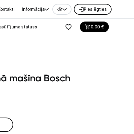
ontakti
Informācija
Pieslēgties
alvenes izvēlne
asūtījuma statuss
0,00
€
ā mašīna Bosch