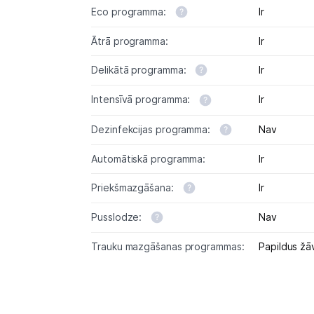
Eco programma:
Ir
Ātrā programma:
Ir
Delikātā programma:
Ir
Intensīvā programma:
Ir
Dezinfekcijas programma:
Nav
Automātiskā programma:
Ir
Priekšmazgāšana:
Ir
Pusslodze:
Nav
Trauku mazgāšanas programmas:
Papildus ž