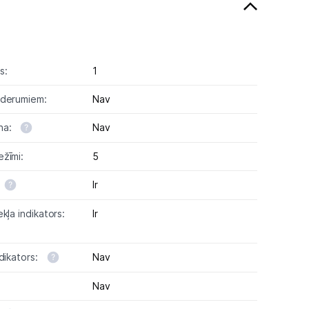
s:
1
ederumiem:
Nav
na:
Nav
žīmi:
5
Ir
kļa indikators:
Ir
dikators:
Nav
Nav