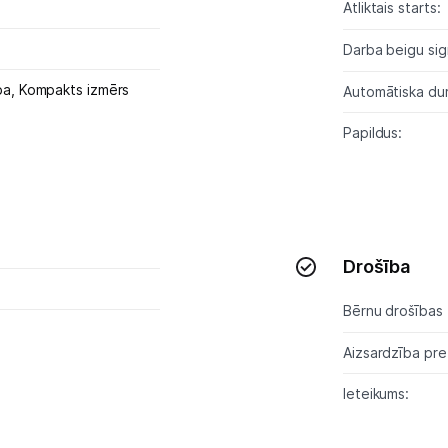
Skaistumkopšana
Atliktais starts:
Darba beigu sig
Sports un atpūta
ba,
Kompakts izmērs
Automātiska dur
Ražotāju atjaunota tehnika
Papildus:
Vēlmju saraksts
Blogs
Drošība
Piegāde un apmaksa
Bērnu drošības 
Tehnikas izvešana
Aizsardzība pre
Ieteikums:
Uzņēmumiem