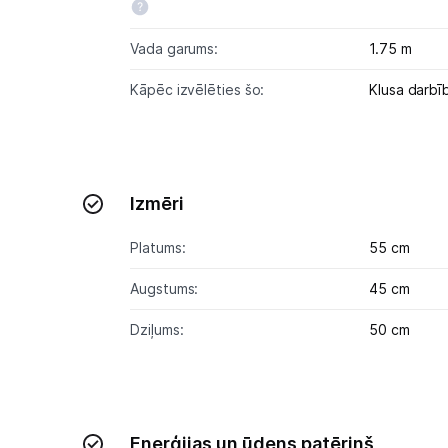
Vada garums:
1.75 m
Kāpēc izvēlēties šo:
Klusa darbī
Izmēri
Platums:
55 cm
Augstums:
45 cm
Dziļums:
50 cm
Enerģijas un ūdens patēriņš