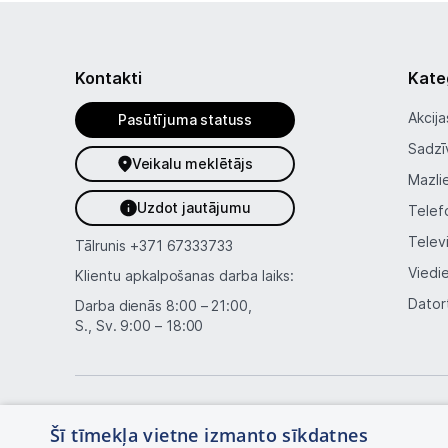
Kontakti
Kate
Akcija
Pasūtījuma statuss
Sadzī
Veikalu meklētājs
Mazli
Uzdot jautājumu
Telef
Telev
Tālrunis
+371 67333733
Viedi
Klientu apkalpošanas darba laiks:
Dator
Darba dienās 8:00 – 21:00,
S., Sv. 9:00 – 18:00
Šī tīmekļa vietne izmanto sīkdatnes