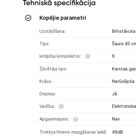
Tehniskā specifikācija
Kopējie parametri
Uzstādīšana:
Brīvstāvoša
Tips:
Šaura 45 c
Ietilpība komplektos:
6
Žāvētāja tips:
Karstais gai
Krāsa:
Nerūsējoša
Displejs:
Jā
Vadība:
Elektroniska
Apgaismojums:
Nav
Trokšņa līmenis mazgāšanas laikā:
49dB