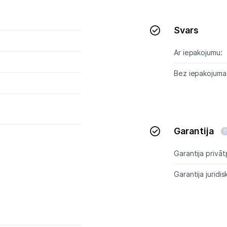
Tet pakalpojumi
Svars
Kontakti
Ar iepakojumu:
Informācija
Bez iepakojuma
Garantija
Garantija privāt
Garantija juridis