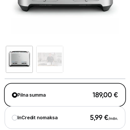
Telefoni, planšetdatori
Viedierīces
Sadzīves tehnika
Lielā tehnika
Iebūvējamā tehnika
Mazā tehnika
Kafijas pagatavošana
189,00
€
Pilna summa
Mazā virtuves tehnika
Mikroviļņu krāsnis
5,99
€
InCredit nomaksa
/mēn.
Tējkannas