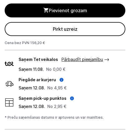
Blenderi
Pievienot grozam
Mikseri
Virtuves kombaini
Pirkt uzreiz
Tosteri
Cena bez PVN 156,20 €
Sviestmaižu tosteri
Piegādes
Saņem Tet veikalos
Pārbaudīt pieejamību
veidi
Grili
Saņem 11.08.
No 0,00 €
Piegāde ar kurjeru
Augļu žāvētāji
Saņem 12.08.
No 4,95 €
Sulu spiedes
Saņem pick-up punktos
Gaļas maļamās mašīnas
Saņem 12.08.
No 2,95 €
* Preču saņemšanas datums ir aptuvens un var mainīties.
Maizes krāsnis