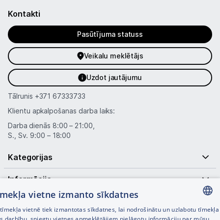
Kontakti
Pasūtījuma statuss
Veikalu meklētājs
Uzdot jautājumu
Tālrunis
+371 67333733
Klientu apkalpošanas darba laiks:
Darba dienās 8:00 – 21:00,
S., Sv. 9:00 – 18:00
Kategorijas
Informācija
tīmekļa vietne izmanto sīkdatnes
Noderīgas saites
īmekļa vietnē tiek izmantotas sīkdatnes, lai nodrošinātu un uzlabotu tīmekļa
LATVIAN
es darbību, sniegtu vietnes apmeklētājiem pielāgotu informāciju par mūsu