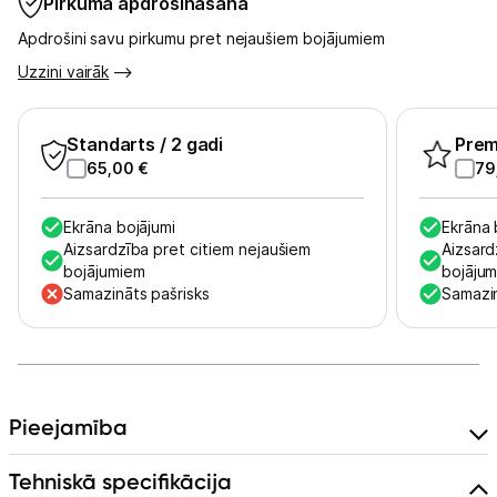
Pirkuma apdrošināšana
Apdrošini savu pirkumu pret nejaušiem bojājumiem
Skaistumkopšana
Uzzini vairāk
Sports un atpūta
Standarts
/ 2 gadi
Pre
Ražotāju atjaunota tehnika
65,00
€
79
Ekrāna bojājumi
Ekrāna 
Vēlmju saraksts
Aizsardzība pret citiem nejaušiem
Aizsard
bojājumiem
bojāju
Samazināts pašrisks
Samazin
Blogs
Piegāde un apmaksa
Pieejamība
Tehnikas izvešana
Tehniskā specifikācija
Uzņēmumiem