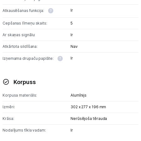
Ir
Atkausēšanas funkcija:
Cepšanas līmeņu skaits:
5
Ar skaņas signālu:
Ir
Atkārtota sildīšana:
Nav
Ir
Izņemama drupaču paplāte:
Korpuss
Korpusa materiāls:
Alumīnijs
Izmēri:
302 x 277 x 196 mm
Krāsa:
Nerūsējoša tērauda
Nodalījums tīkla vadam:
Ir