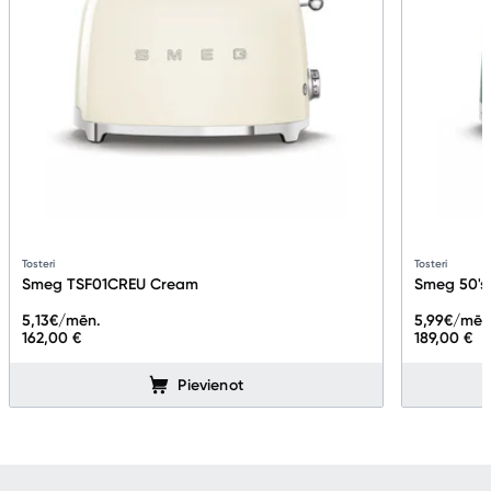
Tosteri
Tosteri
Smeg TSF01CREU Cream
Smeg 50's
5,13
€/mēn.
5,99
€/mēn
162,00 €
189,00 €
Pievienot