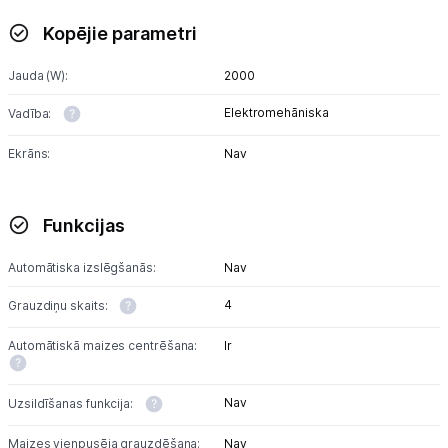
Kopējie parametri
Tet pakalpojumi
Jauda (W):
2000
Kontakti
Elektromehāniska
Vadība:
Ekrāns:
Nav
Informācija
Funkcijas
Automātiska izslēgšanās:
Nav
4
Grauzdiņu skaits:
Automātiskā maizes centrēšana:
Ir
Nav
Uzsildīšanas funkcija:
Maizes vienpusēja grauzdēšana:
Nav