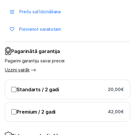
Multivārāmie katli
Preču salīdzināšana
Friteri
Vakuuma iepakotāji
Pievienot sarakstam
Virtuves svari
Pagarinātā garantija
Ūdens gāzēšanas aparāti
Pagarini garantiju savai precei
Mazās cepeškrāsnis
Uzzini vairāk
Mazās plītis
Standarts
/ 2 gadi
20,00
€
Ledus un saldējuma mašīnas
Mazās virtuves tehnikas aksesuāri
Premium
/ 2 gadi
42,00
€
Klimata iekārtas
Apģērbu kopšana