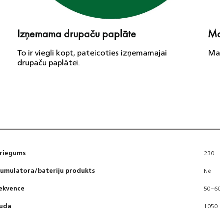
Izņemama drupaču paplāte
Mai
To ir viegli kopt, pateicoties izņemamajai
Mai
drupaču paplātei.
riegums
230
umulatora/bateriju produkts
Nē
ekvence
50–6
uda
1050