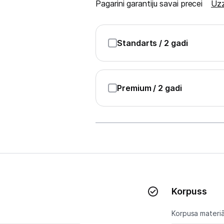
Pagarini garantiju savai precei
Uzz
Blenderi
Mikseri
Standarts
/ 2 gadi
Virtuves kombaini
Tosteri
Premium
/ 2 gadi
Sviestmaižu tosteri
Grili
Augļu žāvētāji
Sulu spiedes
Gaļas maļamās mašīnas
Korpuss
Maizes krāsnis
Korpusa materiā