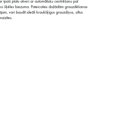
ar īpaši platu atveri ar automātisku centrēšanu pat
 no šķēles biezuma. Pateicoties dažādām grauzdēšanas
am, vari baudīt ideāli kraukšķīgus grauzdiņus, siltus
aizītes.