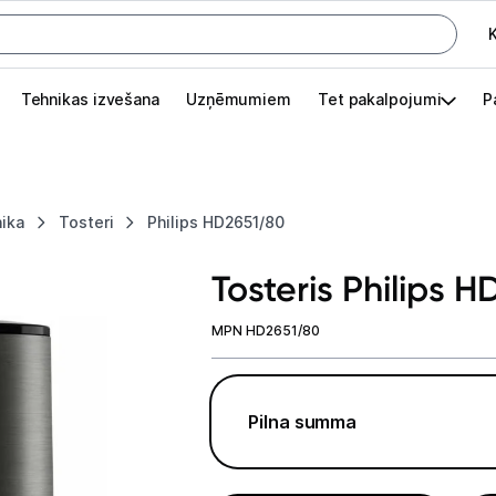
K
G
Tehnikas izvešana
Uzņēmumiem
Tet pakalpojumi
P
Pieslēgties
Pasūtījuma statuss
nika
Tosteri
Philips HD2651/80
Akcijas
Tosteris Philips 
Outlet
apā.
MPN HD2651/80
Izvēlies kāroto ierīci izdevīgāk!
TV un audio
Pilna summa
Datortehnika