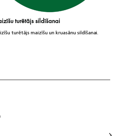
zīšu turētājs sildīšanai
Augsta
zīšu turētājs maizīšu un kruasānu sildīšanai.
Šī funkc
šķēles
Sva
0