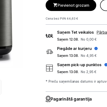
Telefoni, planšetdatori
Pievienot grozam
Viedierīces
Cena bez PVN 44,63 €
Sadzīves tehnika
Piegādes
Saņem Tet veikalos
Pārba
Lielā tehnika
veidi
Saņem 12.08.
No 0,00 €
Iebūvējamā tehnika
Piegāde ar kurjeru
Saņem 13.08.
No 4,95 €
Mazā tehnika
Saņem pick-up punktos
Kafijas pagatavošana
Saņem 13.08.
No 2,95 €
Mazā virtuves tehnika
* Preču saņemšanas datums ir aptuve
Mikroviļņu krāsnis
Pagarinātā garantija
Tējkannas