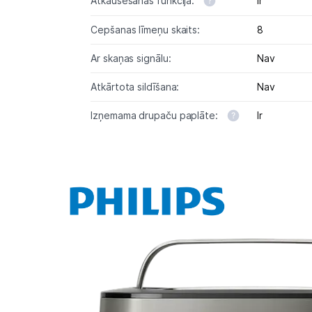
Atkausēšanas funkcija:
Ir
Cepšanas līmeņu skaits:
8
Ar skaņas signālu:
Nav
Atkārtota sildīšana:
Nav
Izņemama drupaču paplāte:
Ir