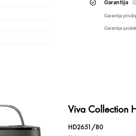
Garantija
Skaistumkopšana
Garantija privāt
Sports un atpūta
Garantija juridis
Ražotāju atjaunota tehnika
Vēlmju saraksts
Blogs
Piegāde un apmaksa
Viva Collection
Tehnikas izvešana
HD2651/80
Uzņēmumiem