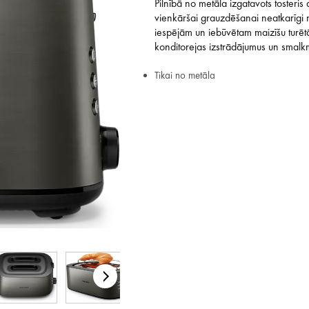
Pilnībā no metāla izgatavots tosteris 
vienkāršai grauzdēšanai neatkarīgi
iespējām un iebūvētam maizīšu turētāj
Tet pakalpojumi
konditorejas izstrādājumus un smalkm
Kontakti
Tikai no metāla
Informācija