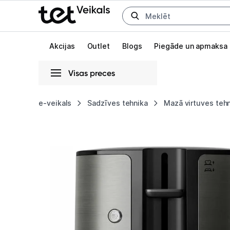
Uz kategorijam
Uz galveno saturu
Akcijas
Outlet
Blogs
Piegāde un apmaksa
Visas preces
Gaišā
Tumšā
Sistēmas
e-veikals
Sadzīves tehnika
Mazā virtuves teh
Tosteris
Animācijas
Philips
Globāls iestatījums animāciju aktivizēšanai vai deaktivizēšanai visā l
HD2651/80