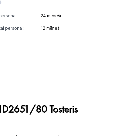
personai:
24 mēneši
kai personai:
12 mēneši
 HD2651/80 Tosteris