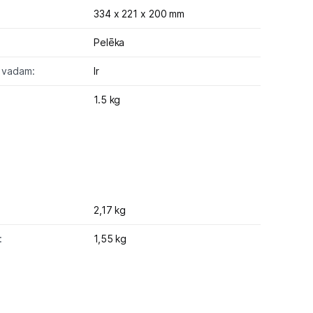
334 x 221 x 200 mm
Pelēka
a vadam:
Ir
1.5 kg
2,17 kg
:
1,55 kg