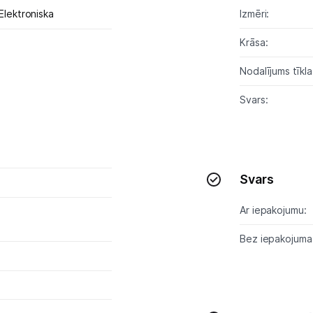
Multivārāmie katli
Elektroniska
Izmēri:
Friteri
Krāsa:
Vakuuma iepakotāji
Nodalījums tīkl
Virtuves svari
Svars:
Ūdens gāzēšanas aparāti
Mazās cepeškrāsnis
Svars
Mazās plītis
Ar iepakojumu:
Ledus un saldējuma mašīnas
Bez iepakojuma
Mazās virtuves tehnikas aksesuāri
Klimata iekārtas
Apģērbu kopšana