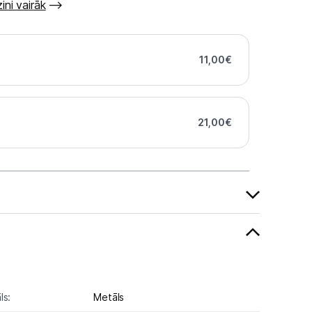
ini vairāk
11,00
€
21,00
€
ls:
Metāls