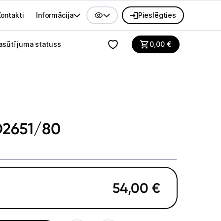
ontakti
Informācija
Pieslēgties
alvenes izvēlne
asūtījuma statuss
0,00
€
HD2651/80
54,00
€