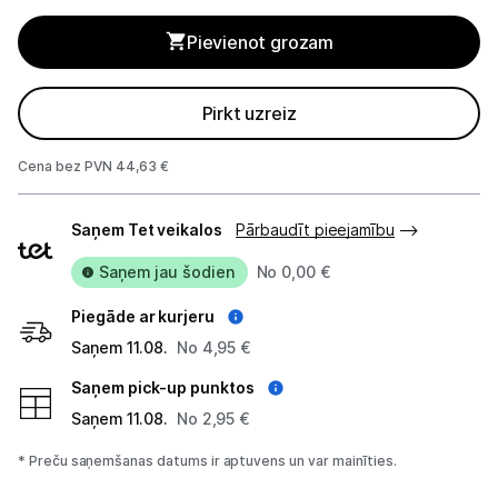
Blenderi
Pievienot grozam
Mikseri
Virtuves kombaini
Pirkt uzreiz
Tosteri
Cena bez PVN 44,63 €
Sviestmaižu tosteri
Piegādes
Saņem Tet veikalos
Pārbaudīt pieejamību
veidi
Grili
Saņem jau šodien
No 0,00 €
Augļu žāvētāji
Piegāde ar kurjeru
Saņem 11.08.
No 4,95 €
Sulu spiedes
Saņem pick-up punktos
Gaļas maļamās mašīnas
Saņem 11.08.
No 2,95 €
Maizes krāsnis
* Preču saņemšanas datums ir aptuvens un var mainīties.