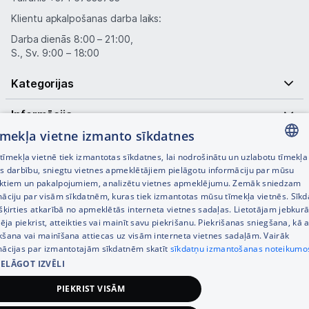
Klientu apkalpošanas darba laiks:
Darba dienās 8:00 – 21:00,
S., Sv. 9:00 – 18:00
Kategorijas
Informācija
tīmekļa vietne izmanto sīkdatnes
Noderīgas saites
īmekļa vietnē tiek izmantotas sīkdatnes, lai nodrošinātu un uzlabotu tīmekļa
LATVIAN
es darbību, sniegtu vietnes apmeklētājiem pielāgotu informāciju par mūsu
ktiem un pakalpojumiem, analizētu vietnes apmeklējumu. Zemāk sniedzam
RUSSIAN
māciju par visām sīkdatnēm, kuras tiek izmantotas mūsu tīmekļa vietnēs. Sīk
šķirties atkarībā no apmeklētās interneta vietnes sadaļas. Lietotājam jebkurā
ENGLISH
pēja piekrist, atteikties vai mainīt savu piekrišanu. Piekrišanas sniegšana, kā a
kšana vai mainīšana attiecas uz visām interneta vietnes sadaļām. Vairāk
mācijas par izmantotajām sīkdatnēm skatīt
sīkdatņu izmantošanas noteikumo
IELĀGOT IZVĒLI
© SIA Tet 2026 -
Visas cenas norādītas EUR ar PVN 21%
PIEKRIST VISĀM
Interneta veikala izstrāde —