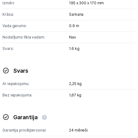
Izmēri:
195 x 300 x 170 mm
Krāsa:
Sarkana
Vada garums:
0.9 m
Nodalījums tīkla vadam:
Nav
Svars:
1.6 kg
Svars
Ar iepakojumu:
2,25 kg
Bez iepakojuma:
1,67 kg
Garantija
Garantija privātpersonai:
24 mēneši