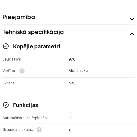
Skaistumkopšana
Pieejamība
Sports un atpūta
Tehniskā specifikācija
Ražotāju atjaunota tehnika
Kopējie parametri
Jauda (W):
970
Vēlmju saraksts
Mehāniska
Vadība:
Blogs
Ekrāns:
Nav
Piegāde un apmaksa
Funkcijas
Tehnikas izvešana
Automātiska izslēgšanās:
Ir
2
Grauzdiņu skaits:
Uzņēmumiem