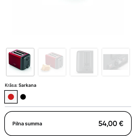
Telefoni, planšetdatori
Viedierīces
Sadzīves tehnika
Lielā tehnika
Iebūvējamā tehnika
Mazā tehnika
Krāsa
:
Sarkana
Kafijas pagatavošana
Mazā virtuves tehnika
Mikroviļņu krāsnis
54,00
€
Pilna summa
Tējkannas