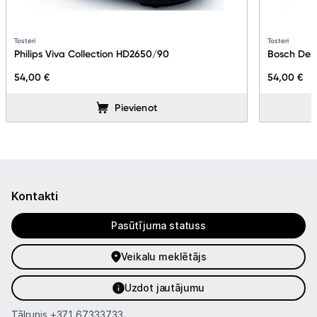
Tosteri
Tosteri
Philips Viva Collection HD2650/90
Bosch Des
54,00 €
54,00 €
Pievienot
Kontakti
Pasūtījuma statuss
Veikalu meklētājs
Uzdot jautājumu
Tālrunis
+371 67333733