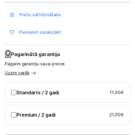
Multivārāmie katli
Friteri
Preču salīdzināšana
Vakuuma iepakotāji
Pievienot sarakstam
Virtuves svari
Pagarinātā garantija
Ūdens gāzēšanas aparāti
Pagarini garantiju savai precei
Mazās cepeškrāsnis
Uzzini vairāk
Mazās plītis
Standarts
/ 2 gadi
11,00
€
Ledus un saldējuma mašīnas
Mazās virtuves tehnikas aksesuāri
Premium
/ 2 gadi
21,00
€
Klimata iekārtas
Apģērbu kopšana