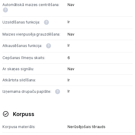
Automātiskā maizes centrēšana:
Nav
Tet pakalpojumi
Ir
Uzsildīšanas funkcija:
Kontakti
Maizes vienpusēja grauzdēšana:
Nav
Ir
Atkausēšanas funkcija:
Informācija
Cepšanas līmeņu skaits:
6
Ar skaņas signālu:
Nav
Atkārtota sildīšana:
Ir
Ir
Izņemama drupaču paplāte:
Korpuss
Korpusa materiāls:
Nerūsējošais tērauds