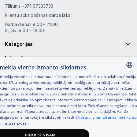
Tālrunis
+371 67333733
Klientu apkalpošanas darba laiks:
Darba dienās 8:00 – 21:00,
S., Sv. 9:00 – 18:00
Kategorijas
Informācija
tīmekļa vietne izmanto sīkdatnes
Noderīgas saites
īmekļa vietnē tiek izmantotas sīkdatnes, lai nodrošinātu un uzlabotu tīmekļa
LATVIAN
es darbību, sniegtu vietnes apmeklētājiem pielāgotu informāciju par mūsu
ktiem un pakalpojumiem, analizētu vietnes apmeklējumu. Zemāk sniedzam
RUSSIAN
māciju par visām sīkdatnēm, kuras tiek izmantotas mūsu tīmekļa vietnēs. Sīk
šķirties atkarībā no apmeklētās interneta vietnes sadaļas. Lietotājam jebkurā
ENGLISH
pēja piekrist, atteikties vai mainīt savu piekrišanu. Piekrišanas sniegšana, kā a
kšana vai mainīšana attiecas uz visām interneta vietnes sadaļām. Vairāk
mācijas par izmantotajām sīkdatnēm skatīt
sīkdatņu izmantošanas noteikumo
IELĀGOT IZVĒLI
© SIA Tet 2026 -
Visas cenas norādītas EUR ar PVN 21%
PIEKRIST VISĀM