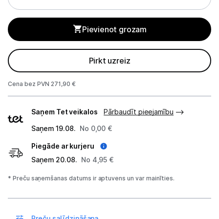
Tīrīšanas iekārtas
Gludekļi
Pievienot grozam
Tvaika gludināšanas sistēmas
Pirkt uzreiz
Tvaika gludekļi
Cena bez PVN 271,90 €
Tvaika tīrītāji
Piegādes
Saņem Tet veikalos
Pārbaudīt pieejamību
Kafijas pagatavošana
veidi
Saņem 19.08.
No 0,00 €
Mazā virtuves tehnika
Piegāde ar kurjeru
Klimata iekārtas
Saņem 20.08.
No 4,95 €
Apģērbu kopšana
* Preču saņemšanas datums ir aptuvens un var mainīties.
Skaistumkopšana
Preču salīdzināšana