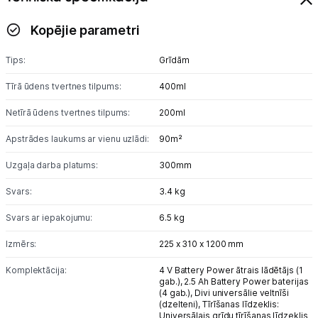
Kopējie parametri
Tips:
Grīdām
Tīrā ūdens tvertnes tilpums:
400ml
Netīrā ūdens tvertnes tilpums:
200ml
Apstrādes laukums ar vienu uzlādi:
90m²
Uzgaļa darba platums:
300mm
Svars:
3.4 kg
Svars ar iepakojumu:
6.5 kg
Izmērs:
225 x 310 x 1200 mm
Komplektācija:
4 V Battery Power ātrais lādētājs (1
gab.),
2.5 Ah Battery Power baterijas
(4 gab.),
Divi universālie veltnīši
(dzelteni),
Tīrīšanas līdzeklis:
Universālais grīdu tīrīšanas līdzeklis