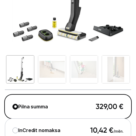
Telefoni, planšetdatori
Viedierīces
Sadzīves tehnika
Lielā tehnika
Iebūvējamā tehnika
Mazā tehnika
Auto ledusskapji
Putekļu sūcēji
329,00
€
Pilna summa
Roboti putekļu sūcēji
Putekļu sūcēju aksesuāri
10,42
€
InCredit nomaksa
/mēn.