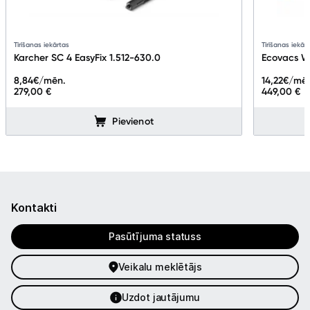
Tīrīšanas iekārtas
Tīrīšanas iekār
Karcher SC 4 EasyFix 1.512-630.0
Ecovacs W
8,84
€/mēn.
14,22
€/mē
279,00 €
449,00 €
Pievienot
Kontakti
Pasūtījuma statuss
Veikalu meklētājs
Uzdot jautājumu