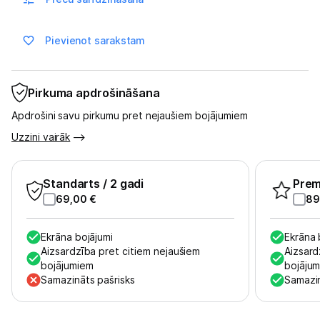
Sports un atpūta
Ražotāju atjaunota tehnika
Pievienot sarakstam
Vēlmju saraksts
Pirkuma apdrošināšana
Apdrošini savu pirkumu pret nejaušiem bojājumiem
Blogs
Uzzini vairāk
Piegāde un apmaksa
Standarts
/ 2 gadi
Pre
69,00
€
89
Tehnikas izvešana
Ekrāna bojājumi
Ekrāna 
Aizsardzība pret citiem nejaušiem
Aizsard
Uzņēmumiem
bojājumiem
bojāju
Samazināts pašrisks
Samazin
Tet pakalpojumi